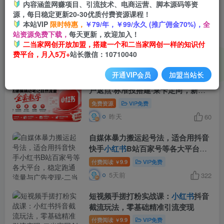
内容涵盖网赚项目、引流技术、电商运营、脚本源码等资
源，每日稳定更新20-30优质付费资源课程！
AI+新个体创业必修课｜道法术器｜
本站VIP
限时特惠，
￥79/年，￥99/永久 (推广佣金70%)，
全
商业逻辑·
小红书
流量·AI智能体｜低
站资源免费下载，
每天更新，欢迎加入！
成本打造个人变现小生意全套教学
二当家网创开放加盟，搭建一个和二当家网创一样的知识付
免费资源
VIP免费
费平台，月入5万+
站长微信：10710040
昨天
230
开通VIP会员
加盟当站长
小红书
乘风投放-100分钟实操课｜开
户返点·标准投搭建·莱卡定向，新店
建模撬动笔记自然流量全套教学
免费资源
VIP免费
昨天
60
自媒体暴力搬运起号法，适合用抖音
快手
小红书
B站百家号等各大平台，
稳定跑通流量与广告变现
付费阅读
9.9
VIP免费
￥
5天前
322
短视频手搓打粉实战课：
小红书
抖音
截流玩法，零基础精准引流变现
付费阅读
9.9
VIP免费
￥