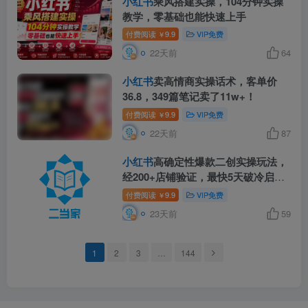
小红书
乘风搭建实操，104分钟实操
教学，零基础也能快速上手
付费阅读
9.9
VIP免费
￥
22天前
64
小红书
卖高情商实操话术，客单价
36.8，349篇笔记卖了11w+！
付费阅读
9.9
VIP免费
￥
22天前
87
小红书
高确定性爆款二创实操玩法，
经200+店铺验证，最快5天破冷启
动，照着做就能快速上起店指南
付费阅读
9.9
VIP免费
￥
23天前
59
1
2
3
…
144