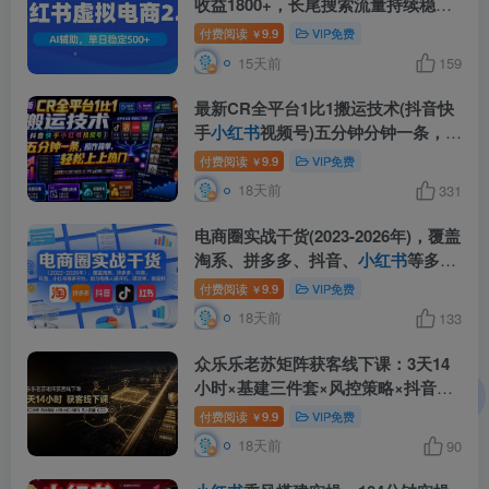
收益1800+，长尾搜索流量持续稳定
出单
付费阅读
9.9
VIP免费
￥
15天前
159
最新CR全平台1比1搬运技术(抖音快
手
小红书
视频号)五分钟分钟一条，操
作简单，轻松上热门(教程+软件+参
付费阅读
9.9
VIP免费
￥
数)
18天前
331
电商圈实战干货(2023-2026年)，覆盖
淘系、拼多多、抖音、
小红书
等多平
台，助力电商人避开坑、提效率、稳
付费阅读
9.9
VIP免费
￥
盈利(更新07月19日)
18天前
133
众乐乐老苏矩阵获客线下课：3天14
小时×基建三件套×风控策略×抖音
小
红书
矩阵×无人直播×GEO
付费阅读
9.9
VIP免费
￥
18天前
90