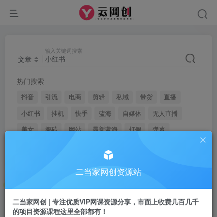
输入关键词搜索
文章
热门搜索
抖音
引流
电商
剪辑
私域
带货
直播
小红书
挂机
快手
蓝海
自媒体
无人直播
美女
搬砖
网站
最新蓝海
打假
弹幕
youtube
二当家网创资源站
文章
用户
二当家网创 | 专注优质VIP网课资源分享，市面上收费几百几千
的项目资源课程这里全部都有！
搜索[
小红书
]，共找到
2589
个文章