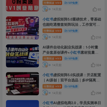
辑、数据分析、账号打造、资料文档
付费阅读
9.9
VIP免费
￥
(更新26年7月24日)
14天前
93
小红书
虚拟矩阵5.0重磅技术，零基础
也能吃透整套矩阵玩法，工作室可批
量放大变现
付费阅读
9.9
VIP免费
￥
14天前
216
AI课件自动化副业实战课：1小时量
产全套原创课件×
小红书
素材批量生
成×全自动变现管线×半年卖3000单
付费阅读
9.9
VIP免费
￥
14天前
324
小红书
虚拟矩阵5.0实战课：开店配置
｜AI原创｜双平台选品｜多IP隔离｜
测怼店铺工作室批量变现实操教学
付费阅读
9.9
VIP免费
￥
14天前
298
小红书
AI虚拟电商2.0，学员实测单日