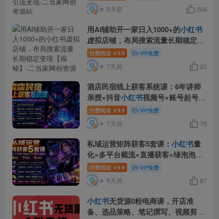
5天前
204
用AI辅助开一家日入1000+的
小红书
虚拟店铺，布局搜索流量长期稳定变
现【揭秘】
付费阅读
9.9
VIP免费
￥
7天前
20
酒店民宿线上获客系统课：6年讲师
亲授×抖音
小红书
视频号×账号起号×
爆款选题×直播落地×店铺运营×投流
付费阅读
9.9
VIP免费
￥
7天前
75
私域运营矩阵获客5套课：
小红书
量
化×多平台截流×直播获客×绿泡泡量
化×短视频IP×20设备×7大玩法
付费阅读
9.9
VIP免费
￥
8天前
87
小红书
无货源0粉电商课，开店准
备、选品策略、笔记撰写、视频剪