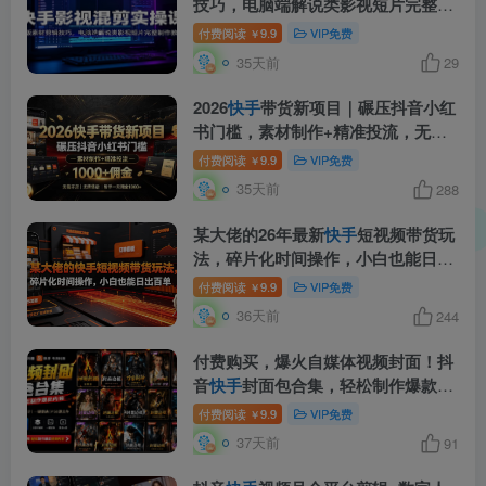
技巧，电脑端解说类影视短片完整制
作教学
付费阅读
9.9
VIP免费
￥
35天前
29
2026
快手
带货新项目｜碾压抖音小红
书门槛，素材制作+精准投流，无需
开店，无需售后，新手一天佣金
付费阅读
9.9
VIP免费
￥
1000+
35天前
288
某大佬的26年最新
快手
短视频带货玩
法，碎片化时间操作，小白也能日出
百单
付费阅读
9.9
VIP免费
￥
36天前
244
付费购买，爆火自媒体视频封面！抖
音
快手
封面包合集，轻松制作爆款内
容，一键替换使用PSD素材
付费阅读
9.9
VIP免费
￥
37天前
91