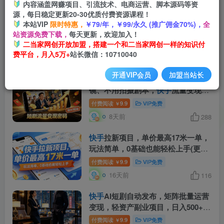
内容涵盖网赚项目、引流技术、电商运营、脚本源码等资
源，每日稳定更新20-30优质付费资源课程！
自媒体暴力搬运起号法，适合用抖音
本站VIP
限时特惠，
￥79/年，￥99/永久 (推广佣金70%)，
全
快手
小红书B站百家号等各大平台，
站资源免费下载，
每天更新，欢迎加入！
稳定跑通流量与广告变现
二当家网创开放加盟，搭建一个和二当家网创一样的知识付
付费阅读
9.9
VIP免费
￥
费平台，月入5万+
站长微信：10710040
6天前
322
开通VIP会员
加盟当站长
一部手机做短剧分发，不用真人出
镜、不用拍摄剧本，
快手
流量变现日
赚千元
付费阅读
9.9
VIP免费
￥
8天前
288
快手
拉新项目，单价最高17米一单，
玩法简单，0基础也能轻松上手(更新
07月23日)
付费阅读
9.9
VIP免费
￥
16天前
116
快手
AI短剧自动发布，矩阵批量运营
变现，轻资产副业项目，日入500+
【揭秘】
付费阅读
9.9
VIP免费
￥