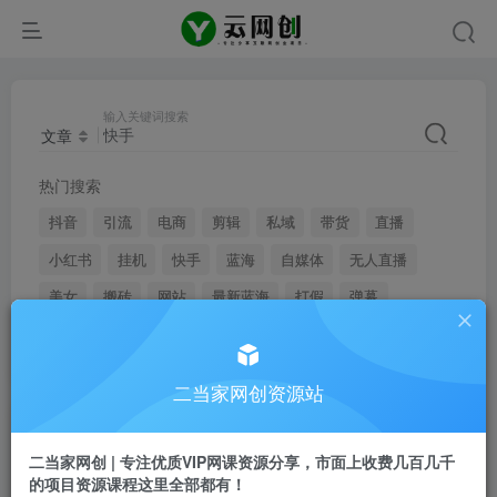
输入关键词搜索
文章
热门搜索
抖音
引流
电商
剪辑
私域
带货
直播
小红书
挂机
快手
蓝海
自媒体
无人直播
美女
搬砖
网站
最新蓝海
打假
弹幕
youtube
二当家网创资源站
文章
用户
二当家网创 | 专注优质VIP网课资源分享，市面上收费几百几千
的项目资源课程这里全部都有！
搜索[
快手
]，共找到
1561
个文章