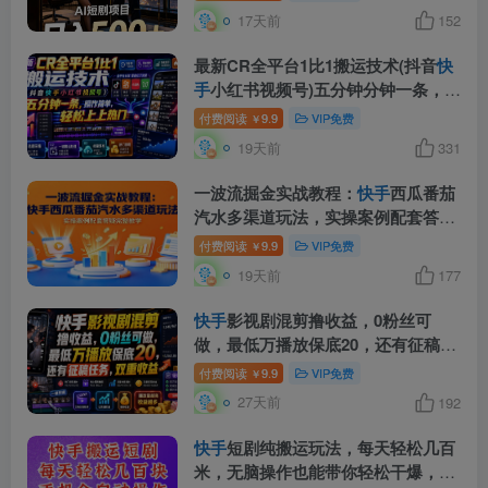
17天前
152
最新CR全平台1比1搬运技术(抖音
快
手
小红书视频号)五分钟分钟一条，操
作简单，轻松上热门(教程+软件+参
付费阅读
9.9
VIP免费
￥
数)
19天前
331
一波流掘金实战教程：
快手
西瓜番茄
汽水多渠道玩法，实操案例配套答疑
完整教学
付费阅读
9.9
VIP免费
￥
19天前
177
快手
影视剧混剪撸收益，0粉丝可
做，最低万播放保底20，还有征稿任
务，双重收益
付费阅读
9.9
VIP免费
￥
27天前
192
快手
短剧纯搬运玩法，每天轻松几百
米，无脑操作也能带你轻松干爆，可