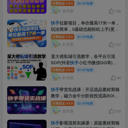
加机构，也可做t+2结算，妥妥的现
付费阅读
9.9
VIP免费
￥
金流项目【揭秘】
30天前
156
快手
拉新项目，单价最高17米一单，
玩法简单，0基础也能轻松上手(更新
07月08日)
付费阅读
9.9
VIP免费
￥
31天前
137
某大佬私域引流教学，各平台引流
SOP(抖音
快手
小红书微信QQ等)，
思路+流程+话术+变现(更新0708)
付费阅读
9.9
VIP免费
￥
31天前
94
快手
带货实战课：开店选品素材剪辑
教学，磁力金牛分阶段投流高ROI打
法
付费阅读
9.9
VIP免费
￥
32天前
315
快手
影视混剪实操课：原版素材剪辑