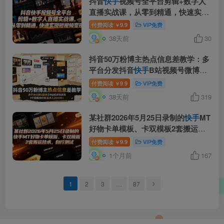
抖音
快手
视频号全平台剪辑+数字人
直播实战课，从零到精通，快速实现
短视频变现(更新2026年6月)
付费阅读
9.9
VIP免费
￥
38天前
30
抖音50万粉博主热点信息差教学：多
平台分发抖音
快手
B站视频号微博，1
个视频多份收益月入20000+
付费阅读
9.9
VIP免费
￥
38天前
319
某社群2026年5月25日录制的
快手
MT
好物卡单模板、卡双模板2套搬运技
术，自行测试
付费阅读
9.9
VIP免费
￥
1个月前
167
1
2
3
…
87