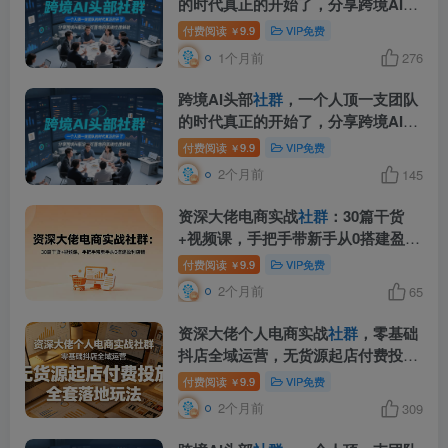
的时代真正的开始了，分享跨境AI前
沿，可落地的实战经验(更新6月19日)
付费阅读
9.9
VIP免费
￥
1个月前
276
跨境AI头部
社群
，一个人顶一支团队
的时代真正的开始了，分享跨境AI前
沿，可落地的实战经验(更新5月23日)
付费阅读
9.9
VIP免费
￥
2个月前
145
资深大佬电商实战
社群
：30篇干货
+视频课，手把手带新手从0搭建盈利
店铺
付费阅读
9.9
VIP免费
￥
2个月前
65
资深大佬个人电商实战
社群
，零基础
抖店全域运营，无货源起店付费投
放，全套落地玩法
付费阅读
9.9
VIP免费
￥
2个月前
309