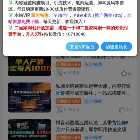
内容涵盖网赚项目、引流技术、电商运营、脚本源码等资
源，每日稳定更新20-30优质付费资源课程！
微商营销软件解锁会员版，微商
社群
本站VIP
限时特惠，
￥79/年，￥99/永久 (推广佣金70%)，
全
营销效率安卓软件APP工具
站资源免费下载，
每天更新，欢迎加入！
二当家网创开放加盟，搭建一个和二当家网创一样的知识付
付费阅读
9.9
VIP免费
￥
费平台，月入5万+
站长微信：10710040
15天前
227
开通VIP会员
加盟当站长
单身经济
社群
变现玩法，单人产值稳
定每天1000+，门槛低好上手，稳定
可持续【揭秘】
付费阅读
9.9
VIP免费
￥
32天前
27
私域全链路商业运营大课，内容打造
社群
模型成交漏斗，一站式搭建可持
续盈利私域体系
付费阅读
9.9
VIP免费
￥
36天前
311
抖音动图黑五类玩法，某带货
社群
6
月27日分享课，即学即用快速变现
付费阅读
9.9
VIP免费
￥