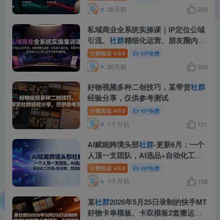
36天前
256
私域商业全系统实操课｜IP定位公域
引流、
社群
精细化运营、朋友圈内容
打造、高客单成交与用户裂变完整落
付费阅读
9.9
VIP免费
￥
地教程
36天前
306
好物视频多种二创技巧，某带货
社群
经验分享，仅供参考测试
付费阅读
9.9
VIP免费
￥
1个月前
101
AI赋能跨境头部
社群
-更新6月：一个
人顶一支团队，AI选品+自动化工作
流+知识库，实战经验
付费阅读
9.9
VIP免费
￥
1个月前
158
某
社群
2026年5月25日录制的快手MT
好物卡单模板、卡双模板2套搬运技