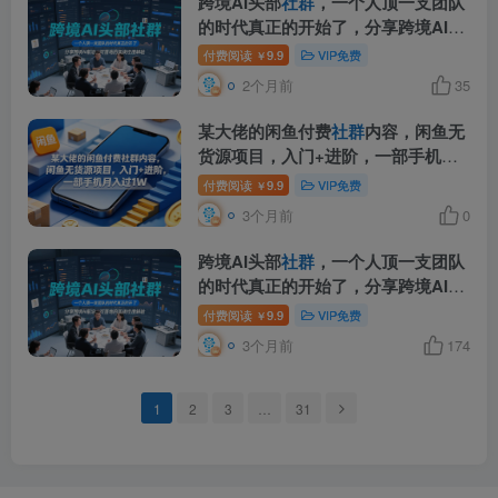
跨境AI头部
社群
，一个人顶一支团队
的时代真正的开始了，分享跨境AI前
沿，可落地的实战经验(更新5月11日)
付费阅读
9.9
VIP免费
￥
2个月前
35
某大佬的闲鱼付费
社群
内容，闲鱼无
货源项目，入门+进阶，一部手机月
入过1W
付费阅读
9.9
VIP免费
￥
3个月前
0
跨境AI头部
社群
，一个人顶一支团队
的时代真正的开始了，分享跨境AI前
沿，可落地的实战经验(更新4月22日)
付费阅读
9.9
VIP免费
￥
3个月前
174
1
2
3
…
31