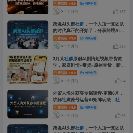
术，自行测试
付费阅读
9.9
VIP免费
￥
1个月前
167
跨境AI头部
社群
，一个人顶一支团队
的时代真正的开始了，分享跨境AI前
沿，可落地的实战经验(更新6月29日)
付费阅读
9.9
VIP免费
￥
1个月前
236
3月某
社群
原创AI剧情短视频带货教
学，家庭剧情+带货=原创带货，新手
也能快速出单稳拿收益(更新)
付费阅读
9.9
VIP免费
￥
1个月前
84
外贸人海外获客专属课程-更新6月，
讲解社媒账号运营AI矩阵玩法，
社群
实时答疑助力开发海外客户
付费阅读
9.9
VIP免费
￥
1个月前
66
跨境AI头部
社群
，一个人顶一支团队