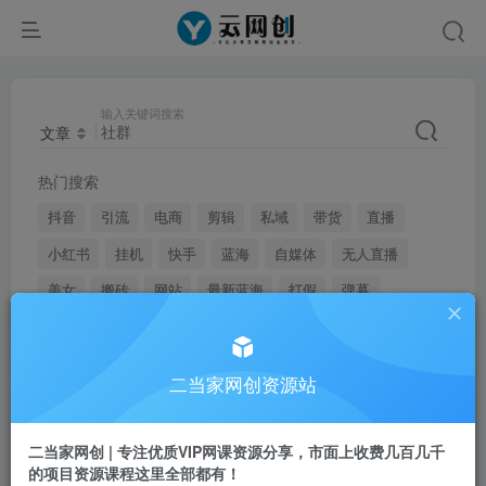
输入关键词搜索
文章
热门搜索
抖音
引流
电商
剪辑
私域
带货
直播
小红书
挂机
快手
蓝海
自媒体
无人直播
美女
搬砖
网站
最新蓝海
打假
弹幕
youtube
二当家网创资源站
文章
用户
二当家网创 | 专注优质VIP网课资源分享，市面上收费几百几千
的项目资源课程这里全部都有！
搜索[
社群
]，共找到
556
个文章