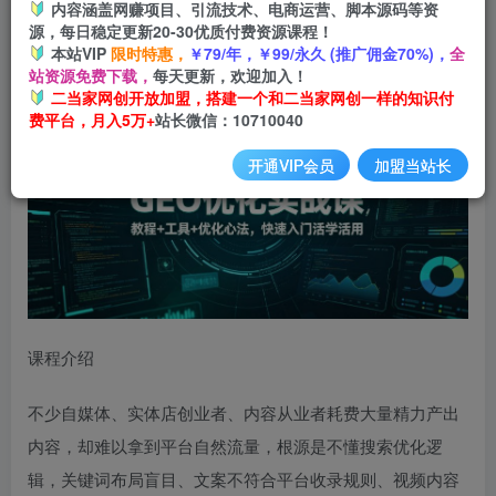
内容涵盖网赚项目、引流技术、电商运营、脚本源码等资
源，每日稳定更新20-30优质付费资源课程！
本站VIP
限时特惠，
￥79/年，￥99/永久 (推广佣金70%)，
全
GEO优化实战课
，教程+工具+优化心法，快速入门活学活用
站资源免费下载，
每天更新，欢迎加入！
二当家网创开放加盟，搭建一个和二当家网创一样的知识付
费平台，月入5万+
站长微信：10710040
开通VIP会员
加盟当站长
课程介绍
不少自媒体、实体店创业者、内容从业者耗费大量精力产出
内容，却难以拿到平台自然流量，根源是不懂搜索优化逻
辑，关键词布局盲目、文案不符合平台收录规则、视频内容