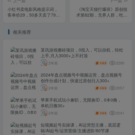
上一篇
下一篇
小红书卖电影风格提示词，
《淘宝天猫打爆班》原创技
客单价29，50多天卖了790
术第82期，无界人群，吃透
单，小白直接抄作业！
无界人群全套原创打法
相关推荐
某讯游戏搬砖项目，0投入，可以挂机，轻松
上手,月入3000+上不封顶
2290
2年前
9.9
￥
2024年盘点视频号中视频运营，盘点视频号
创作分成计划，快速过原创日入300+
2057
2年前
9.9
￥
苹果手机试玩小兼职，无限换ID，0本0撸，
单机日撸30+
2041
2年前
9.9
￥
短视频起号实操课，AI运营型主播，底层逻
辑/AI起号/运营晋级/主播进阶/80节课