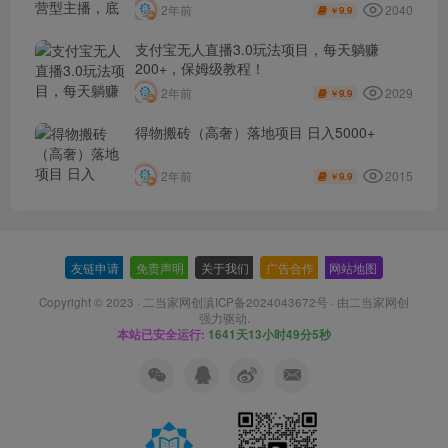
2040
2年前
9.9
￥
支付宝无人直播3.0玩法项目，每天躺赚
200+，保姆级教程！
2029
2年前
9.9
￥
得物搬砖（高奢）落地项目 日入5000+
2015
2年前
9.9
￥
友链申请
-
免责声明
-
关于我们
-
广告合作
-
网站地图
Copyright © 2023 ·
二当家网创滇ICP备2024043672号
· 由
二当家网创
强力驱动.
本站已安全运行:
1641天13小时49分5秒