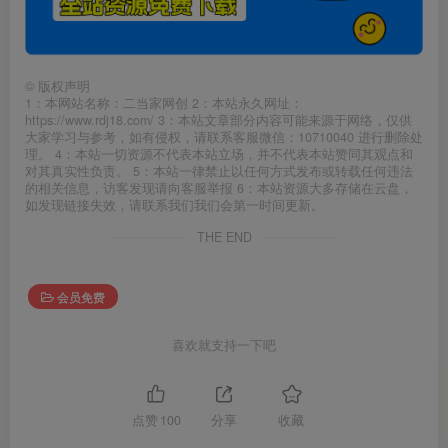
©
版权声明
1：本网站名称：二当家网创 2：本站永久网址：
https://www.rdj18.com/ 3：本站文章部分内容可能来源于网络，仅供
大家学习与参考，如有侵权，请联系客服微信：10710040 进行删除处
理。 4：本站一切资源不代表本站立场，并不代表本站赞同其观点和
对其真实性负责。 5：本站一律禁止以任何方式发布或转载任何违法
的相关信息，访客发现请向客服举报 6：本站资源大多存储在云盘，
如发现链接失效，请联系我们我们会第一时间更新。
THE END
会员免费
喜欢就支持一下吧
点赞
100
分享
收藏