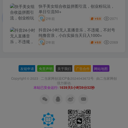
快手美女组合收益拼图引流，创业粉玩法，
单日引流50+
2071
2年前
9.9
￥
抖音24小时无人直播音乐，不违规，不封号
纯撸音浪，小白实操当天日入1000+
2069
2年前
9.9
￥
友链申请
-
免责声明
-
关于我们
-
广告合作
-
网站地图
Copyright © 2023 ·
二当家网创滇ICP备2024043672号
· 由
二当家网创
强力驱动.
本站已安全运行:
1639天5小时39分32秒