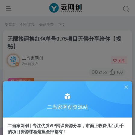
首页
创业课程
会员免费
正文
无限接码撸红包单号0.75项目无偿分享给你【揭
秘】
二当家网创
关注
2年前发布
2155
100
付费阅读
无限接码撸红包单号0.75项目无偿分享给你【揭秘】
此内容为付费阅读，请付费后查看
9.9
二当家网创资源站
99
￥
￥
免费
会员
二当家网创 | 专注优质VIP网课资源分享，市面上收费几百几千
的项目资源课程这里全部都有！
登录购买