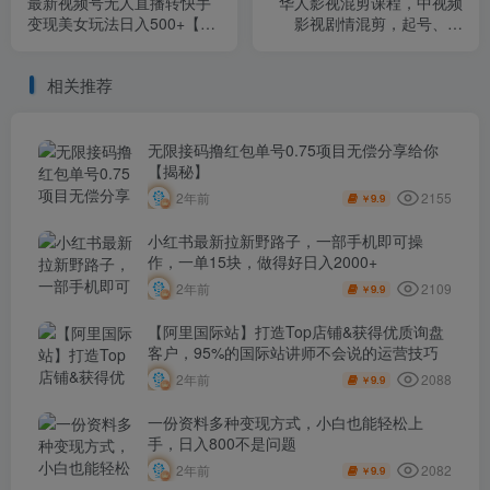
最新视频号无人直播转快手
华人影视混剪课程，中视频
变现美女玩法日入500+【教
影视剧情混剪，起号、养
程+素材】
号、快速热门
相关推荐
无限接码撸红包单号0.75项目无偿分享给你
【揭秘】
2155
2年前
9.9
￥
小红书最新拉新野路子，一部手机即可操
作，一单15块，做得好日入2000+
2109
2年前
9.9
￥
【阿里国际站】打造Top店铺&获得优质询盘
客户，​95%的国际站讲师不会说的运营技巧
2088
2年前
9.9
￥
一份资料多种变现方式，小白也能轻松上
手，日入800不是问题
2082
2年前
9.9
￥