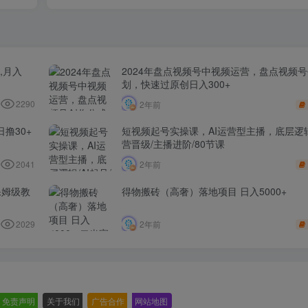
,月入
2024年盘点视频号中视频运营，盘点视频
划，快速过原创日入300+
2290
2年前
撸30+
短视频起号实操课，AI运营型主播，底层逻辑/
营晋级/主播进阶/80节课
2041
2年前
保姆级教
得物搬砖（高奢）落地项目 日入5000+
2029
2年前
免责声明
-
关于我们
-
广告合作
-
网站地图