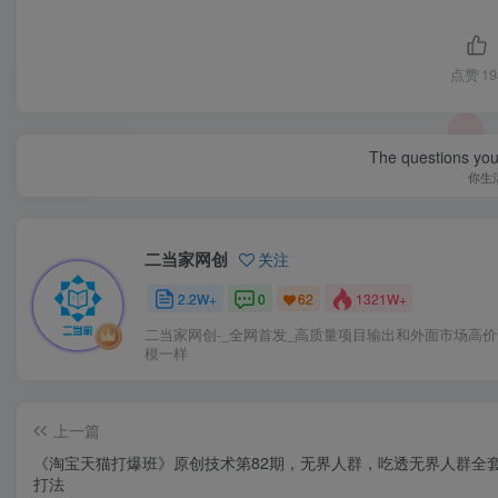
点赞
19
The questions you 
你生
二当家网创
关注
2.2W+
0
1321W+
62
二当家网创-_全网首发_高质量项目输出和外面市场高
模一样
上一篇
《淘宝天猫打爆班》原创技术第82期，无界人群，吃透无界人群全
打法