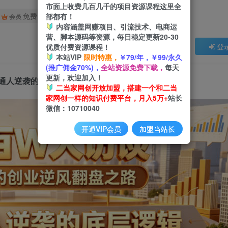
市面上收费几百几千的项目资源课程这里全
免费
部都有！
会员
内容涵盖网赚项目、引流技术、电商运
营、脚本源码等资源，每日稳定更新20-30
登
优质付费资源课程！
本站VIP
限时特惠，
￥79/年，￥99/永久
(推广佣金70%)，
全站资源免费下载，
每天
更新，欢迎加入！
通人逆袭的底层逻辑，找寻属于自己的创业方向
二当家网创开放加盟，搭建一个和二当
家网创一样的知识付费平台，月入5万+
站长
微信：10710040
开通VIP会员
加盟当站长