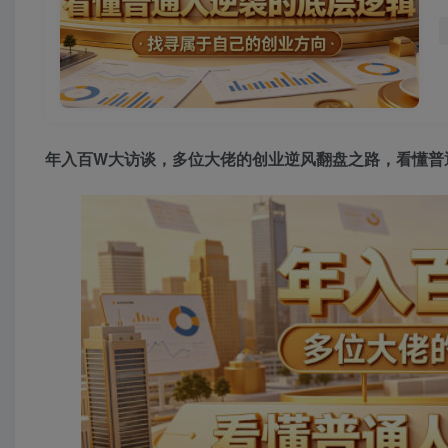
年入百W大访谈，多位大佬的创业逆风翻盘之路，看懂普