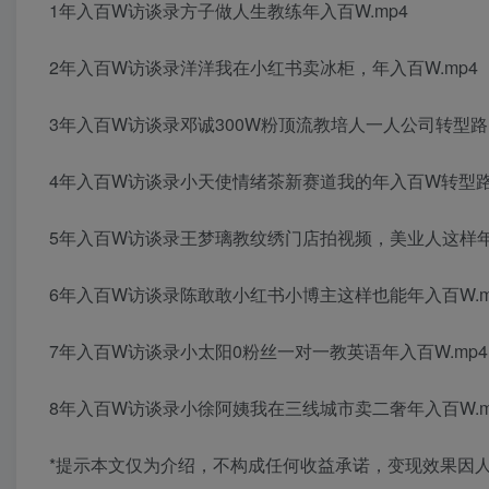
1年入百W访谈录方子做人生教练年入百W.mp4
2年入百W访谈录洋洋我在小红书卖冰柜，年入百W.mp4
3年入百W访谈录邓诚300W粉顶流教培人一人公司转型路.
4年入百W访谈录小天使情绪茶新赛道我的年入百W转型路.
5年入百W访谈录王梦璃教纹绣门店拍视频，美业人这样年入
6年入百W访谈录陈敢敢小红书小博主这样也能年入百W.m
7年入百W访谈录小太阳0粉丝一对一教英语年入百W.mp4
8年入百W访谈录小徐阿姨我在三线城市卖二奢年入百W.m
*提示本文仅为介绍，不构成任何收益承诺，变现效果因