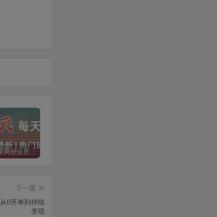
加入二当家网创会员，享受70%的推广提成，免费学习网上万种创业课程，菜鸟变大神。
二当家网创【VIP会员专属交流群】
加盟二当家云网创，搭建同款项目资源站，实现月入5万+
下一篇
能从0开单到持续
变现