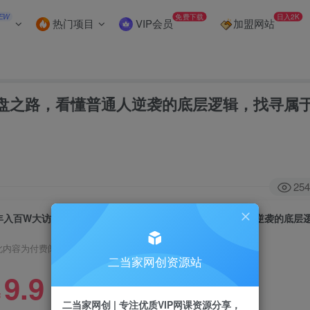
EW
免费下载
日入2K
热门项目
VIP会员
加盟网站
盘之路，看懂普通人逆袭的底层逻辑，找寻属
254
此内容为付费阅读，请付费后查看
二当家网创资源站
9.9
￥
二当家网创 | 专注优质VIP网课资源分享，