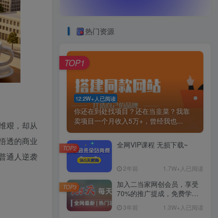
热门资源
TOP1
12.2W+人已阅读
你还在到处找项目？还在当韭菜？我靠
卖项目一个月收入5万+，曾经我也...
维艰，却从
悟透的商业
全网VIP课程 无损下载~
TOP2
普通人逆袭
2年前
1.7W+人已阅读
加入二当家网创会员，享受
TOP3
70%的推广提成，免费学习
网上万种创业课程，菜鸟变
3年前
1.3W+人已阅读
大神。