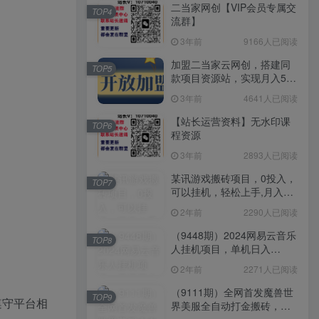
二当家网创【VIP会员专属交
TOP4
流群】
3年前
9166人已阅读
加盟二当家云网创，搭建同
TOP5
款项目资源站，实现月入5万
+
3年前
4641人已阅读
【站长运营资料】无水印课
TOP6
程资源
3年前
2893人已阅读
某讯游戏搬砖项目，0投入，
TOP7
可以挂机，轻松上手,月入
3000+上不封顶
2年前
2290人已阅读
（9448期）2024网易云音乐
TOP8
人挂机项目，单机日入
150+，无脑月入5000+
2年前
2271人已阅读
（9111期）全网首发魔兽世
TOP9
遵守平台相
界美服全自动打金搬砖，日