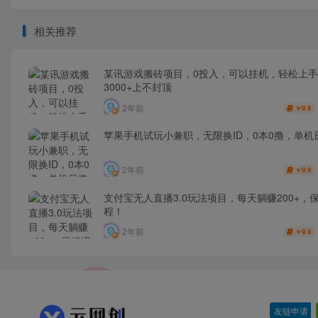
相关推荐
某讯游戏搬砖项目，0投入，可以挂机，轻松上手
3000+上不封顶
2年前
9.9
￥
苹果手机试玩小兼职，无限换ID，0本0撸，单机日
2年前
9.9
￥
支付宝无人直播3.0玩法项目，每天躺赚200+，
程！
2年前
9.9
￥
友链申请
-