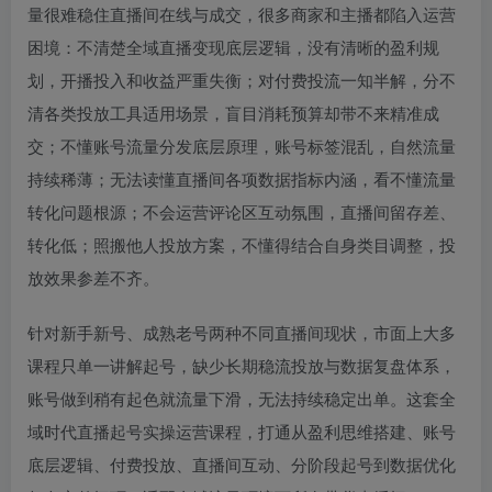
量很难稳住直播间在线与成交，很多商家和主播都陷入运营
困境：不清楚全域直播变现底层逻辑，没有清晰的盈利规
划，开播投入和收益严重失衡；对付费投流一知半解，分不
清各类投放工具适用场景，盲目消耗预算却带不来精准成
交；不懂账号流量分发底层原理，账号标签混乱，自然流量
持续稀薄；无法读懂直播间各项数据指标内涵，看不懂流量
转化问题根源；不会运营评论区互动氛围，直播间留存差、
转化低；照搬他人投放方案，不懂得结合自身类目调整，投
放效果参差不齐。
针对新手新号、成熟老号两种不同直播间现状，市面上大多
课程只单一讲解起号，缺少长期稳流投放与数据复盘体系，
账号做到稍有起色就流量下滑，无法持续稳定出单。这套全
域时代直播起号实操运营课程，打通从盈利思维搭建、账号
底层逻辑、付费投放、直播间互动、分阶段起号到数据优化