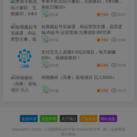
苹果手机试玩小兼职，无限换ID，0本0撸，
单机日撸30+
2041
2年前
9.9
￥
短视频起号实操课，AI运营型主播，底层逻
辑/AI起号/运营晋级/主播进阶/80节课
2040
2年前
9.9
￥
支付宝无人直播3.0玩法项目，每天躺赚
200+，保姆级教程！
2029
2年前
9.9
￥
得物搬砖（高奢）落地项目 日入5000+
2015
2年前
9.9
￥
友链申请
-
免责声明
-
关于我们
-
广告合作
-
网站地图
Copyright © 2023 ·
二当家网创滇ICP备2024043672号
· 由
二当家网创
强力驱动.