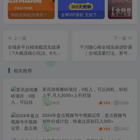
你还在到处找项目？还在当韭菜？我靠卖项目一个月收入5万+，曾经我也是个失败者。
全网VIP课程 无损下载~
上一篇
下一篇
全域多平台精准截流实战课
千川随心推全域实操进阶课
｜7大截流核心玩法、6大平
｜全域流量打法、新号起
台矩阵布局、私域导流、AI
量、老号破层级、精准人群
话术批量生成、精准打粉闭
投放、爆款选品全落地教程
相关推荐
环教程
某讯游戏搬砖项目，0投入，可以挂机，轻松
上手,月入3000+上不封顶
2290
2年前
9.9
￥
2024年盘点视频号中视频运营，盘点视频号
创作分成计划，快速过原创日入300+
2057
2年前
9.9
￥