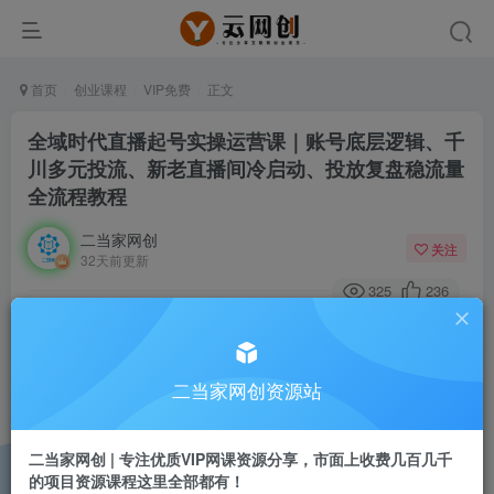
首页
创业课程
VIP免费
正文
全域时代直播起号实操运营课｜账号底层逻辑、千
川多元投流、新老直播间冷启动、投放复盘稳流量
全流程教程
二当家网创
关注
32天前更新
325
236
付费阅读
全域时代直播起号实操运营课｜账号底层逻辑、千川多元投流、新老直播间冷启动、投放复盘稳流量全流程教程
此内容为付费阅读，请付费后查看
二当家网创资源站
9.9
￥
二当家网创 | 专注优质VIP网课资源分享，市面上收费几百几千
免费
会员
的项目资源课程这里全部都有！