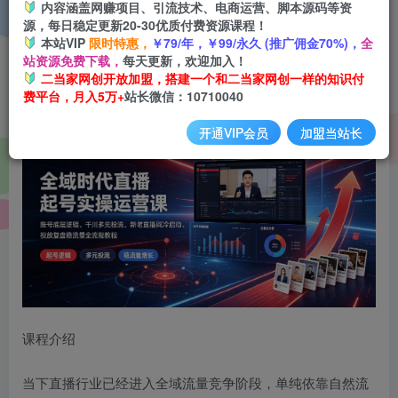
内容涵盖网赚项目、引流技术、电商运营、脚本源码等资
登录购买
源，每日稳定更新20-30优质付费资源课程！
本站VIP
限时特惠，
￥79/年，￥99/永久 (推广佣金70%)，
全
站资源免费下载，
每天更新，欢迎加入！
全域时代直播起号实操运营课｜账号底层逻辑、千川多元投
二当家网创开放加盟，搭建一个和二当家网创一样的知识付
费平台，月入5万+
站长微信：10710040
流、新老直播间冷启动、投放复盘稳流量全流程教程
开通VIP会员
加盟当站长
课程介绍
当下直播行业已经进入全域流量竞争阶段，单纯依靠自然流