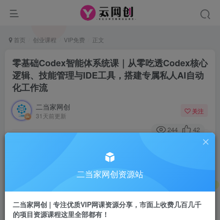
首页
创业课程
VIP免费
正文
零基础Codex智能体系统课｜从零吃透Codex核心
逻辑、技能管理与IDE工具，搭建专属私人AI自动
化工作流
二当家网创
关注
31天前更新
244
42
付费阅读
零基础Codex智能体系统课｜从零吃透Codex核心逻辑、技能管理与IDE工具，搭建专属私人AI自动化工作流
此内容为付费阅读，请付费后查看
二当家网创资源站
9.9
￥
二当家网创 | 专注优质VIP网课资源分享，市面上收费几百几千
免费
会员
的项目资源课程这里全部都有！