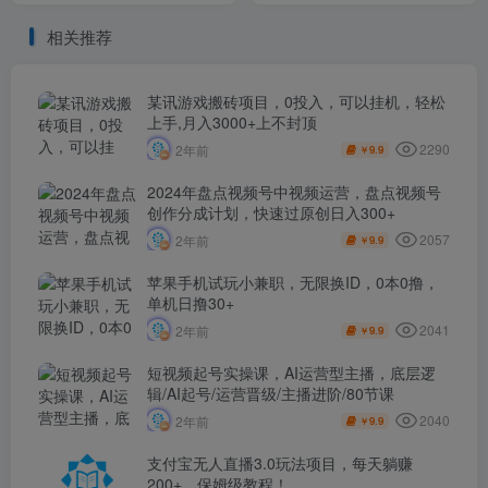
业宣传片自动化工作流全教
起量、商品卡&乘方全流程落
相关推荐
程
地
某讯游戏搬砖项目，0投入，可以挂机，轻松
上手,月入3000+上不封顶
2290
2年前
9.9
￥
2024年盘点视频号中视频运营，盘点视频号
创作分成计划，快速过原创日入300+
2057
2年前
9.9
￥
苹果手机试玩小兼职，无限换ID，0本0撸，
单机日撸30+
2041
2年前
9.9
￥
短视频起号实操课，AI运营型主播，底层逻
辑/AI起号/运营晋级/主播进阶/80节课
2040
2年前
9.9
￥
支付宝无人直播3.0玩法项目，每天躺赚
200+，保姆级教程！