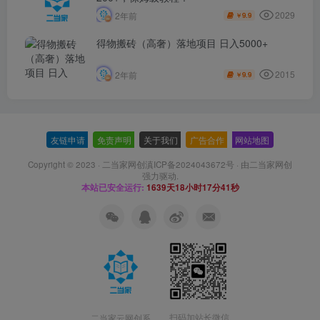
2029
2年前
9.9
￥
得物搬砖（高奢）落地项目 日入5000+
2015
2年前
9.9
￥
友链申请
-
免责声明
-
关于我们
-
广告合作
-
网站地图
Copyright © 2023 ·
二当家网创滇ICP备2024043672号
· 由
二当家网创
强力驱动.
本站已安全运行:
1639天18小时17分42秒
扫码加站长微信
二当家云网创系