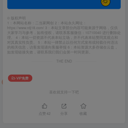
©
版权声明
1：本网站名称：二当家网创 2：本站永久网址：
https://www.rdj18.com/ 3：本站文章部分内容可能来源于网络，仅供
大家学习与参考，如有侵权，请联系客服微信：10710040 进行删除处
理。 4：本站一切资源不代表本站立场，并不代表本站赞同其观点和
对其真实性负责。 5：本站一律禁止以任何方式发布或转载任何违法
的相关信息，访客发现请向客服举报 6：本站资源大多存储在云盘，
如发现链接失效，请联系我们我们会第一时间更新。
THE END
VIP免费
喜欢就支持一下吧
点赞
42
分享
收藏