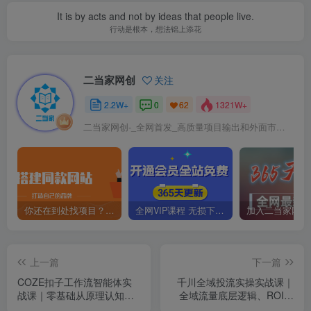
It is by acts and not by ideas that people live.
行动是根本，想法锦上添花
二当家网创
关注
2.2W+
0
1321W+
62
二当家网创-_全网首发_高质量项目输出和外面市场高价课程一模一样
你还在到处找项目？还在当韭菜？我靠卖项目一个月收入5万+，曾经我也是个失败者。
全网VIP课程 无损下载~
上一篇
下一篇
COZE扣子工作流智能体实
千川全域投流实操实战课｜
战课｜零基础从原理认知、
全域流量底层逻辑、ROI优
变量JSON解析到自媒体/商
化控消耗、品牌推广、新号