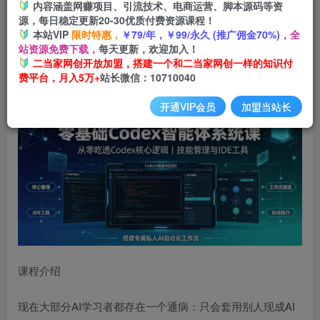
内容涵盖网赚项目、引流技术、电商运营、脚本源码等资
登录购买
源，每日稳定更新20-30优质付费资源课程！
本站VIP
限时特惠，
￥79/年，￥99/永久 (推广佣金70%)，
全
站资源免费下载，
每天更新，欢迎加入！
零基础
Codex智能体系统课
｜从零吃透Codex核心逻辑、技
二当家网创开放加盟，搭建一个和二当家网创一样的知识付
费平台，月入5万+
站长微信：10710040
能管理与IDE工具，搭建专属私人AI自动化工作流
开通VIP会员
加盟当站长
课程介绍
现在大部分AI学习者都存在一个通病：只会套用别人现成AI