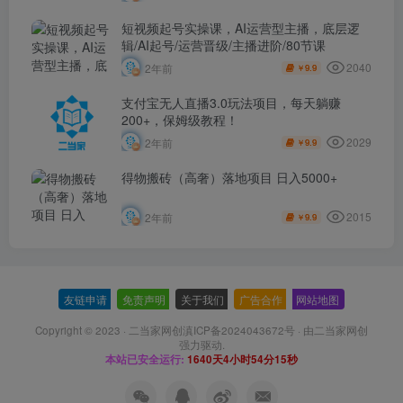
短视频起号实操课，AI运营型主播，底层逻
辑/AI起号/运营晋级/主播进阶/80节课
2040
2年前
9.9
￥
支付宝无人直播3.0玩法项目，每天躺赚
200+，保姆级教程！
2029
2年前
9.9
￥
得物搬砖（高奢）落地项目 日入5000+
2015
2年前
9.9
￥
友链申请
-
免责声明
-
关于我们
-
广告合作
-
网站地图
Copyright © 2023 ·
二当家网创滇ICP备2024043672号
· 由
二当家网创
强力驱动.
本站已安全运行:
1640天4小时54分15秒