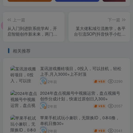
上一篇
下一篇
从入门到进阶系统学AI，开
某大佬私域引流教学，各平
启智能创作新未来，两门课
台引流SOP(抖音快手小红书
程，全面提升你的AI创作能
微信QQ等)，思路+流程+话
力
术+变现(更新0708)
相关推荐
某讯游戏搬砖项目，0投入，可以挂机，轻松
上手,月入3000+上不封顶
2290
2年前
9.9
￥
2024年盘点视频号中视频运营，盘点视频号
创作分成计划，快速过原创日入300+
2057
2年前
9.9
￥
苹果手机试玩小兼职，无限换ID，0本0撸，
单机日撸30+
2041
2年前
9.9
￥