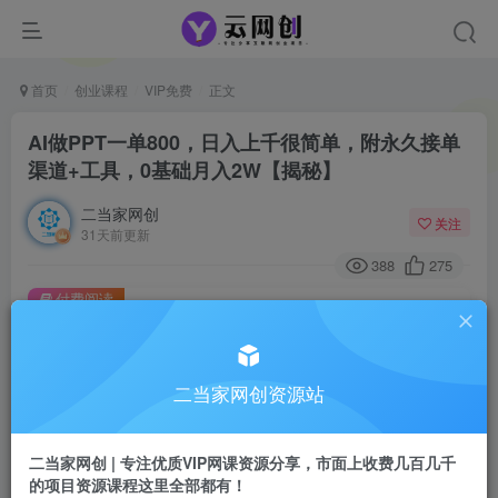
首页
创业课程
VIP免费
正文
AI做PPT一单800，日入上千很简单，附永久接单
渠道+工具，0基础月入2W【揭秘】
二当家网创
关注
31天前更新
388
275
付费阅读
AI做PPT一单800，日入上千很简单，附永久接单渠道+工具，0基础月入2W【揭秘】
此内容为付费阅读，请付费后查看
9.9
二当家网创资源站
￥
免费
会员
二当家网创 | 专注优质VIP网课资源分享，市面上收费几百几千
的项目资源课程这里全部都有！
登录购买