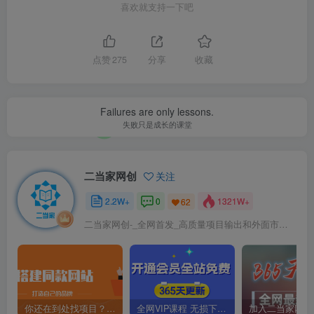
喜欢就支持一下吧
点赞
275
分享
收藏
Failures are only lessons.
失败只是成长的课堂
二当家网创
关注
2.2W+
0
1321W+
62
二当家网创-_全网首发_高质量项目输出和外面市场高价课程一模一样
你还在到处找项目？还在当韭菜？我靠卖项目一个月收入5万+，曾经我也是个失败者。
全网VIP课程 无损下载~