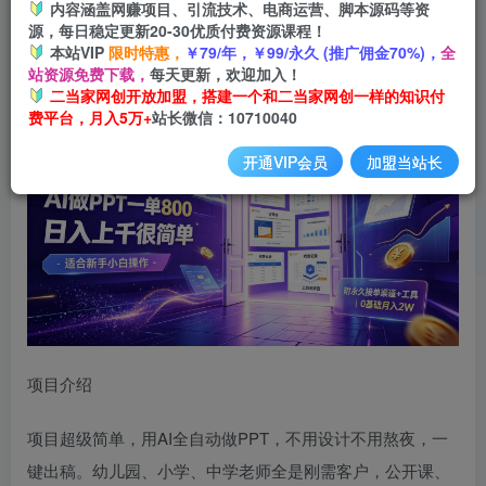
内容涵盖网赚项目、引流技术、电商运营、脚本源码等资
源，每日稳定更新20-30优质付费资源课程！
本站VIP
限时特惠，
￥79/年，￥99/永久 (推广佣金70%)，
全
AI做PPT一单800，日入上千很简单，附永久接单渠道+工
站资源免费下载，
每天更新，欢迎加入！
具，0基础月入2W【揭秘】
二当家网创开放加盟，搭建一个和二当家网创一样的知识付
费平台，月入5万+
站长微信：10710040
开通VIP会员
加盟当站长
项目介绍
项目超级简单，用AI全自动做PPT，不用设计不用熬夜，一
键出稿。幼儿园、小学、中学老师全是刚需客户，公开课、