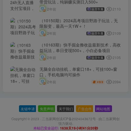
带货玩法，纯躺赚实测日入500+
2110
2年前
会员专属
（10150期）2024高考项目野路子玩法，无
限裂变，最高一天1W＋！
2109
2年前
会员专属
（10163期）快手掘金撸收益最新技术，高收
益玩法，单日变现500+，小白必备项目
2105
2年前
会员专属
无脑全自动挂机，单窗口18+，可挂100+窗
口，手机电脑均可操作
2094
2年前
9.9
￥
友链申请
-
免责声明
-
关于我们
-
广告合作
-
网站地图
Copyright © 2023 ·
二当家网创滇ICP备2024043672号
· 由
二当家网创
强力驱动.
本站已安全运行:
1638天19小时41分21秒