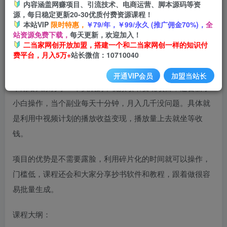
内容涵盖网赚项目、引流技术、电商运营、脚本源码等资
开通会员
源，每日稳定更新20-30优质付费资源课程！
本站VIP
限时特惠，
￥79/年，￥99/永久 (推广佣金70%)，
全
站资源免费下载，
每天更新，欢迎加入！
二当家网创开放加盟，搭建一个和二当家网创一样的知识付
费平台，月入5万+
站长微信：10710040
开通VIP会员
加盟当站长
本期给大家分享一个实战的中视频读书变现项目，适合新手
小白操作，当个副业每天十分钟，月入几千没问题。具体就
是利用中视频计划的播放收益变现，播放量上去就坐等收
钱。
项目的优势是不需要露脸，利用碎片化的时间就可以操作，
门槛低，课程还会和大家分享抄书软件和教程，跟着做很容
易批量生成。
课程大纲：