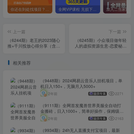
你还在到处找项目？还在当韭菜？我靠卖项目一个月收入5万+，曾经我也是个失败者。
全网VIP课程 无损下载~
上一篇
下一篇
（6244期）老王的2023随心
（6245期）小众项目做年轻
推+千川投放心得分享（含3
人的虚拟资源生意-恋爱秘籍
个月答疑）59节
变现方法（教程+资源）
相关推荐
（9448期）2024网易云音乐人挂机项目，单
机日入150+，无脑月入5000+
2271
2年前
会员专属
（9111期）全网首发魔兽世界美服全自动打
金搬砖，日入1000+，简单好操作，保姆级教
学
2163
2年前
会员专属
（9934期）24h无人直播支付宝项目，最新