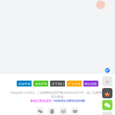
友链申请
-
免责声明
-
关于我们
-
广告合作
-
网站地图
Copyright © 2023 ·
二当家网创滇ICP备2024043672号
· 由
二当家网创
强力驱动.
本站已安全运行:
1639天5小时25分44秒