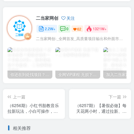
二当家网创
关注
2.2W+
0
1321W+
62
二当家网创-_全网首发_高质量项目输出和外面市场高价课程一模一样
你还在到处找项目？还在当韭菜？我靠卖项目一个月收入5万+，曾经我也是个失败者。
全网VIP课程 无损下载~
上一篇
下一篇
（6256期）小红书胎教音乐
（6257期）【暑假必做】每
拉新玩法，小白可操作，日
天花两小时，通过拉新、卖
入500+（资料已打包）
游戏账号，如何躺着月入过
万？
相关推荐