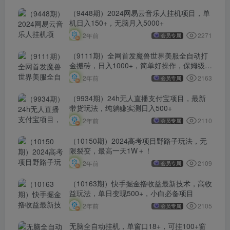
（9448期）2024网易云音乐人挂机项目，单
机日入150+，无脑月入5000+
2271
2年前
会员专属
（9111期）全网首发魔兽世界美服全自动打
金搬砖，日入1000+，简单好操作，保姆级教
学
2163
2年前
会员专属
（9934期）24h无人直播支付宝项目，最新
带货玩法，纯躺赚实测日入500+
2110
2年前
会员专属
（10150期）2024高考项目野路子玩法，无
限裂变，最高一天1W＋！
2109
2年前
会员专属
（10163期）快手掘金撸收益最新技术，高收
益玩法，单日变现500+，小白必备项目
2105
2年前
会员专属
无脑全自动挂机，单窗口18+，可挂100+窗