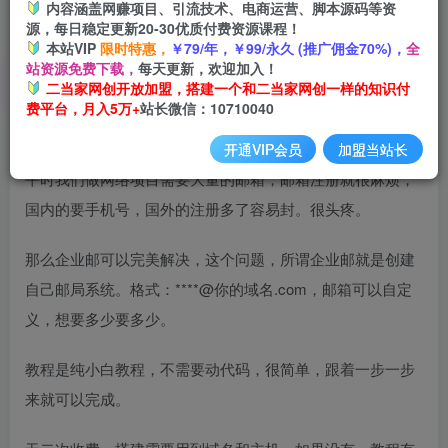
内容涵盖网赚项目、引流技术、电商运营、脚本源码等资
开通会员
源，每日稳定更新20-30优质付费资源课程！
本站VIP
限时特惠，
￥79/年，￥99/永久 (推广佣金70%)，
全
站资源免费下载，
每天更新，欢迎加入！
二当家网创开放加盟，搭建一个和二当家网创一样的知识付
费平台，月入5万+
站长微信：10710040
网络项目必备技能：
开通VIP会员
加盟当站长
平时我们做网络项目需要大量的邮箱，邮箱注册就很麻烦，
国内的要手机号，国外的注册多了容易封。很头疼。
那么企业邮可以完美解决，这个问题，所谓企业邮就是创建
自己邮局系统。格式：****@你的域名.com，邮箱可以自定
义，想要多少要多少。
教程是纯小白教程，不需要动代码，很简单，跟着一步一步
来就可以完成。