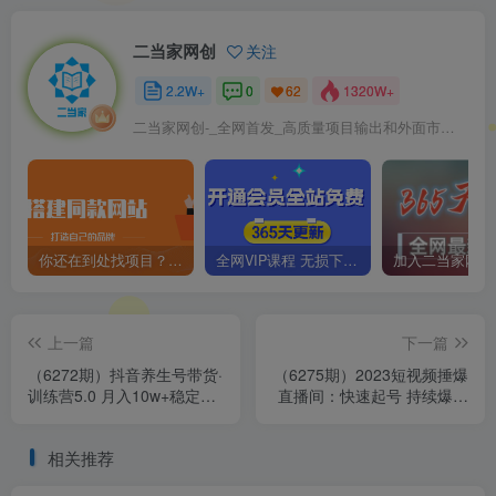
二当家网创
关注
2.2W+
0
1320W+
62
二当家网创-_全网首发_高质量项目输出和外面市场高价课程一模一样
你还在到处找项目？还在当韭菜？我靠卖项目一个月收入5万+，曾经我也是个失败者。
全网VIP课程 无损下载~
上一篇
下一篇
（6272期）抖音养生号带货·
（6275期）2023短视频捶爆
训练营5.0 月入10w+稳定玩
直播间：快速起号 持续爆量
法 让你带货收益爆炸(更新)
放大技巧 实现抖音盈利模型
干货
相关推荐