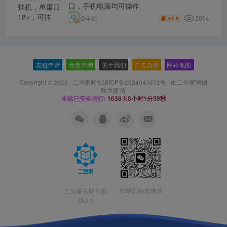
口，手机电脑均可操作
2094
2年前
9.9
￥
友链申请
-
免责声明
-
关于我们
-
广告合作
-
网站地图
Copyright © 2023 ·
二当家网创滇ICP备2024043672号
· 由
二当家网创
强力驱动.
本站已安全运行:
1638天8小时1分40秒
扫码加站长微信
二当家云网创系
统3.0