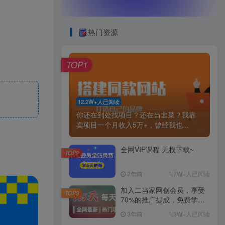
热门资源
TOP1
12.2W+人已阅读
你还在到处找项目？还在当韭菜？我靠
卖项目一个月收入5万+，曾经我也...
全网VIP课程 无损下载~
TOP2
2年前
1.7W+人已阅读
加入二当家网创会员，享受
TOP3
70%的推广提成，免费学习
网上万种创业课程，菜鸟变
3年前
1.3W+人已阅读
大神。