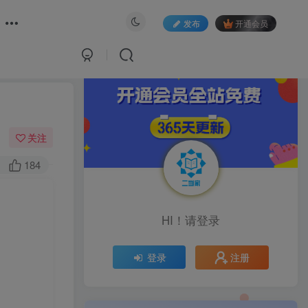
发布
开通会员
关注
184
HI！请登录
注册
登录