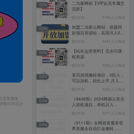
二当家网创【VIP会员专属交
TOP4
流群】
3年前
9166人已阅读
加盟二当家云网创，搭建同
TOP5
款项目资源站，实现月入5万
+
3年前
4641人已阅读
【站长运营资料】无水印课
TOP6
程资源
3年前
2893人已阅读
某讯游戏搬砖项目，0投入，
TOP7
可以挂机，轻松上手,月入
3000+上不封顶
2年前
2290人已阅读
请联系客服微
（9448期）2024网易云音乐
TOP8
或转载任何违法
人挂机项目，单机日入
150+，无脑月入5000+
2年前
2271人已阅读
（9111期）全网首发魔兽世
TOP9
界美服全自动打金搬砖，日