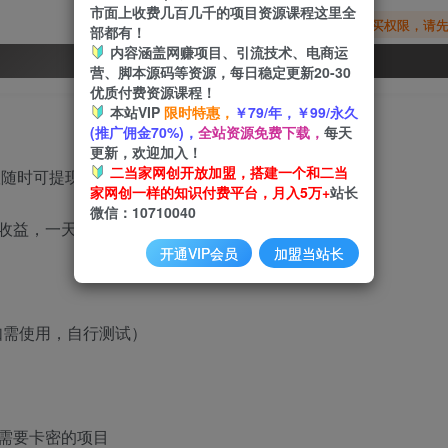
市面上收费几百几千的项目资源课程这里全
您暂无购买权限，请
部都有！
内容涵盖网赚项目、引流技术、电商运
开通会员
营、脚本源码等资源，每日稳定更新20-30
优质付费资源课程！
本站VIP
限时特惠，
￥79/年，￥99/永久
(推广佣金70%)，
全站资源免费下载，
每天
更新，欢迎加入！
二当家网创开放加盟，搭建一个和二当
随时可提现 。
家网创一样的知识付费平台，月入5万+
站长
微信：10710040
益，一天收益在5-10元收益随时可提现。
开通VIP会员
加盟当站长
如需使用，自行测试）
需要卡密的项目