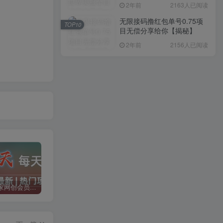
入1000+，简单好操作，保
2年前
2163人已阅读
姆级教学
无限接码撸红包单号0.75项
TOP10
目无偿分享给你【揭秘】
2年前
2156人已阅读
加入二当家网创会员，享受70%的推广提成，免费学习网上万种创业课程，菜鸟变大神。
二当家网创【VIP会员专属交流群】
加盟二当家云网创，搭建同款项目资源站，实现月入5万+