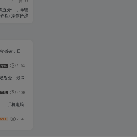
下一篇
仅需五分钟，详细
教程+操作步骤
打金搬砖，日
2163
员专属
无限裂变，最高
2109
员专属
窗口，手机电脑
2094
9.9
￥