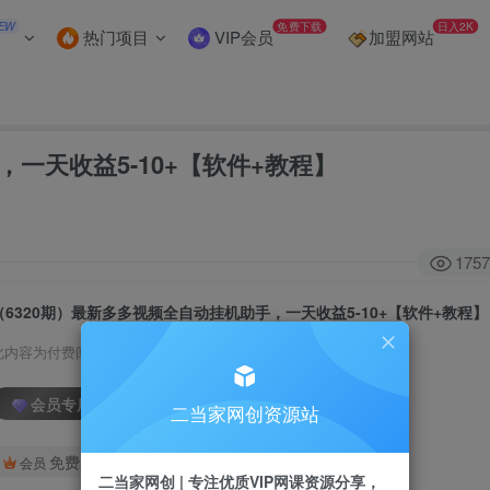
EW
免费下载
日入2K
热门项目
VIP会员
加盟网站
，一天收益5-10+【软件+教程】
1757
（6320期）最新多多视频全自动挂机助手，一天收益5-10+【软件+教程】
此内容为付费阅读，请付费后查看
会员专属资源
二当家网创资源站
免费
会员
二当家网创 | 专注优质VIP网课资源分享，