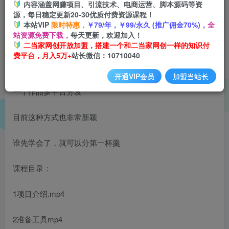
内容涵盖网赚项目、引流技术、电商运营、脚本源码等资
开通会员
源，每日稳定更新20-30优质付费资源课程！
本站VIP
限时特惠，
￥79/年，￥99/永久 (推广佣金70%)，
全
站资源免费下载，
每天更新，欢迎加入！
二当家网创开放加盟，搭建一个和二当家网创一样的知识付
费平台，月入5万+
站长微信：10710040
抖音创业项目解析手绘视频详解，引流精准创业粉日100+
开通VIP会员
加盟当站长
一个作品多平台分发
目前这种方式也非常新颖
谁先学会了，就可以分第一杯羹
课程目录：
1项目介绍.mp4
2准备工具mp4