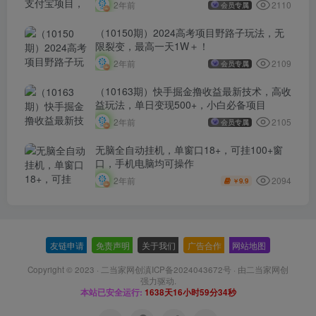
2110
2年前
会员专属
（10150期）2024高考项目野路子玩法，无
限裂变，最高一天1W＋！
2109
2年前
会员专属
（10163期）快手掘金撸收益最新技术，高收
益玩法，单日变现500+，小白必备项目
2105
2年前
会员专属
无脑全自动挂机，单窗口18+，可挂100+窗
口，手机电脑均可操作
2094
2年前
9.9
￥
友链申请
-
免责声明
-
关于我们
-
广告合作
-
网站地图
Copyright © 2023 ·
二当家网创滇ICP备2024043672号
· 由
二当家网创
强力驱动.
本站已安全运行:
1638天16小时59分35秒