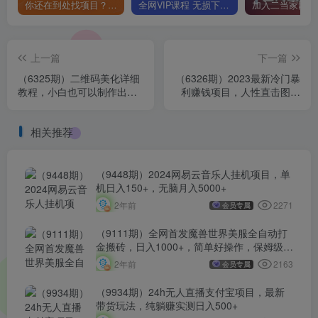
你还在到处找项目？还在当韭菜？我靠卖项目一个月收入5万+，曾经我也是个失败者。
全网VIP课程 无损下载~
上一篇
下一篇
（6325期）二维码美化详细
（6326期）2023最新冷门暴
教程，小白也可以制作出个
利赚钱项目，人性直击图文
性二维码
号，日收入1000+【视频教
程】
相关推荐
（9448期）2024网易云音乐人挂机项目，单
机日入150+，无脑月入5000+
2271
2年前
会员专属
（9111期）全网首发魔兽世界美服全自动打
金搬砖，日入1000+，简单好操作，保姆级教
学
2163
2年前
会员专属
（9934期）24h无人直播支付宝项目，最新
带货玩法，纯躺赚实测日入500+