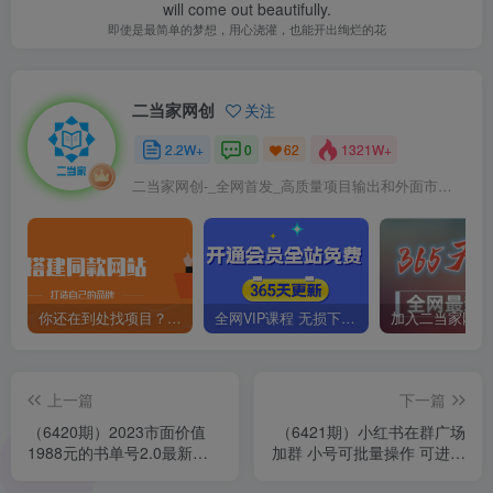
will come out beautifully.
即使是最简单的梦想，用心浇灌，也能开出绚烂的花
二当家网创
关注
2.2W+
0
1321W+
62
二当家网创-_全网首发_高质量项目输出和外面市场高价课程一模一样
你还在到处找项目？还在当韭菜？我靠卖项目一个月收入5万+，曾经我也是个失败者。
全网VIP课程 无损下载~
上一篇
下一篇
（6420期）2023市面价值
（6421期）小红书在群广场
1988元的书单号2.0最新玩
加群 小号可批量操作 可进行
法，轻松月入过万
引流私域（软件+教程）