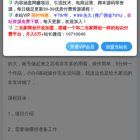
内容涵盖网赚项目、引流技术、电商运营、脚本源码等资
开通会员
源，每日稳定更新20-30优质付费资源课程！
本站VIP
限时特惠，
￥79/年，￥99/永久 (推广佣金70%)，
全
站资源免费下载，
每天更新，欢迎加入！
二当家网创开放加盟，搭建一个和二当家网创一样的知识付
费平台，月入5万+
站长微信：10710040
开通VIP会员
加盟当站长
一个超简单的蓝海冷门项目，变现方式多种多样，流量非常
的大，账号做起来之后有非常多的用着，操作简单，5分钟一
个作品，小白0基础操作完全没问题，我这边也是给大家说的
非常详细了，
课程目录：
1，项目介绍
2，需要做哪些准备工作