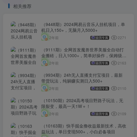
相关推荐
（9448期）2024网易云音乐人挂机项目，单
机日入150+，无脑月入5000+
2271
2年前
会员专属
（9111期）全网首发魔兽世界美服全自动打
金搬砖，日入1000+，简单好操作，保姆级教
学
2163
2年前
会员专属
（9934期）24h无人直播支付宝项目，最新
带货玩法，纯躺赚实测日入500+
2110
2年前
会员专属
（10150期）2024高考项目野路子玩法，无
限裂变，最高一天1W＋！
2109
2年前
会员专属
（10163期）快手掘金撸收益最新技术，高收
益玩法，单日变现500+，小白必备项目