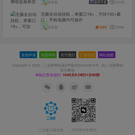
2105
2年前
会员专属
无脑全自动挂机，单窗口18+，可挂100+窗
口，手机电脑均可操作
2094
2年前
9.9
￥
友链申请
-
免责声明
-
关于我们
-
广告合作
-
网站地图
Copyright © 2023 ·
二当家网创滇ICP备2024043672号
· 由
二当家网创
强力驱动.
本站已安全运行:
1640天4小时21分41秒
扫码加站长微信
二当家云网创系