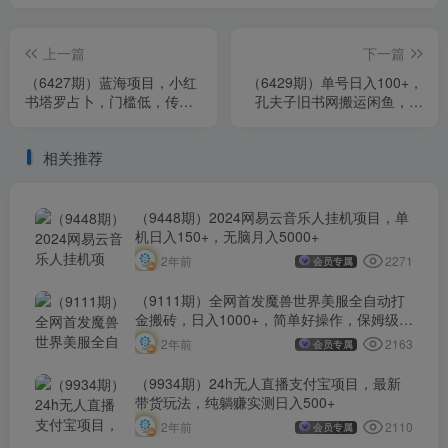
上一篇
下一篇
（6427期）蓝海项目，小红
（6429期）单号日入100+，
书塔罗占卜，门槛低，传播
孔夫子旧书网搬运闲鱼，长
快，一部手机月入3w+
期靠谱副业项目（教程+软
件）
相关推荐
（9448期）2024网易云音乐人挂机项目，单
机日入150+，无脑月入5000+
2271
2年前
会员专属
（9111期）全网首发魔兽世界美服全自动打
金搬砖，日入1000+，简单好操作，保姆级教
学
2163
2年前
会员专属
（9934期）24h无人直播支付宝项目，最新
带货玩法，纯躺赚实测日入500+
2110
2年前
会员专属