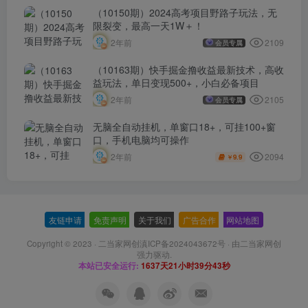
（10150期）2024高考项目野路子玩法，无
限裂变，最高一天1W＋！
2109
2年前
会员专属
（10163期）快手掘金撸收益最新技术，高收
益玩法，单日变现500+，小白必备项目
2105
2年前
会员专属
无脑全自动挂机，单窗口18+，可挂100+窗
口，手机电脑均可操作
2094
2年前
9.9
￥
友链申请
-
免责声明
-
关于我们
-
广告合作
-
网站地图
Copyright © 2023 ·
二当家网创滇ICP备2024043672号
· 由
二当家网创
强力驱动.
本站已安全运行:
1637天21小时39分43秒