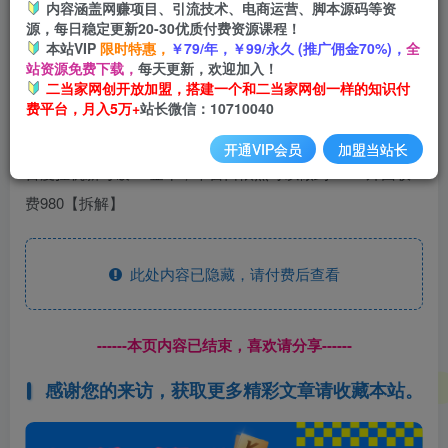
内容涵盖网赚项目、引流技术、电商运营、脚本源码等资
开通会员
源，每日稳定更新20-30优质付费资源课程！
本站VIP
限时特惠，
￥79/年，￥99/永久 (推广佣金70%)，
全
站资源免费下载，
每天更新，欢迎加入！
二当家网创开放加盟，搭建一个和二当家网创一样的知识付
费平台，月入5万+
站长微信：10710040
开通VIP会员
加盟当站长
百度挂机新号破5w金币，单窗口依然可以做到30-50外面收
费980【拆解】
此处内容已隐藏，请付费后查看
------本页内容已结束，喜欢请分享------
感谢您的来访，获取更多精彩文章请收藏本站。