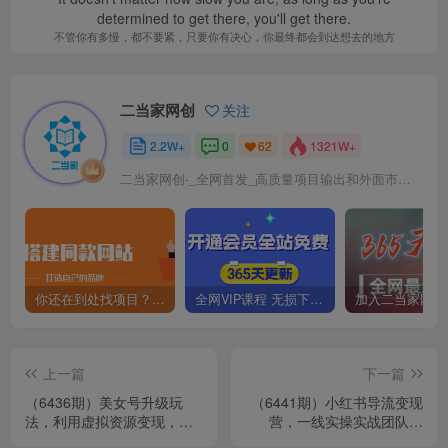
determined to get there, you'll get there.
不管你有多慢，都不要紧，只要你有决心，你最终都会到达想去的地方
二当家网创
关注
2.2W+
0
1321W+
62
二当家网创-_全网首发_高质量项目输出和外面市场高价课程一模一样
你还在到处找项目？还在当韭菜？我靠卖项目一个月收入5万+，曾经我也是个失败者。
全网VIP课程 无损下载~
上一篇
下一篇
（6436期）美女号升级玩
（6441期）小红书导流变现
法，利用虚拟资源变现，日
营，一线实操实战团队总
入600+（教程+素材）
结，真正实战，全是细节