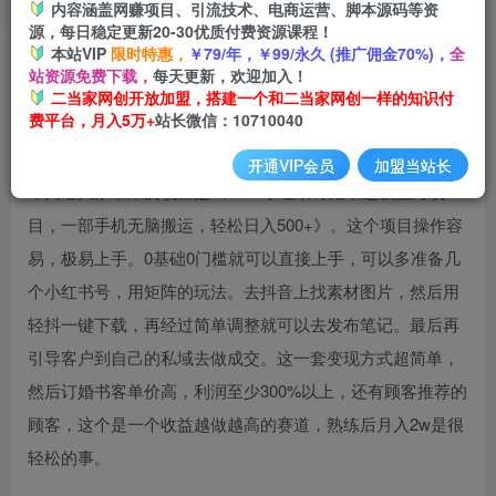
内容涵盖网赚项目、引流技术、电商运营、脚本源码等资
开通会员
源，每日稳定更新20-30优质付费资源课程！
本站VIP
限时特惠，
￥79/年，￥99/永久 (推广佣金70%)，
全
站资源免费下载，
每天更新，欢迎加入！
二当家网创开放加盟，搭建一个和二当家网创一样的知识付
费平台，月入5万+
站长微信：10710040
开通VIP会员
加盟当站长
今天给大家带来的项目是《2023小红书订婚书超级蓝海项
目，一部手机无脑搬运，轻松日入500+》。这个项目操作容
易，极易上手。0基础0门槛就可以直接上手，可以多准备几
个小红书号，用矩阵的玩法。去抖音上找素材图片，然后用
轻抖一键下载，再经过简单调整就可以去发布笔记。最后再
引导客户到自己的私域去做成交。这一套变现方式超简单，
然后订婚书客单价高，利润至少300%以上，还有顾客推荐的
顾客，这个是一个收益越做越高的赛道，熟练后月入2w是很
轻松的事。