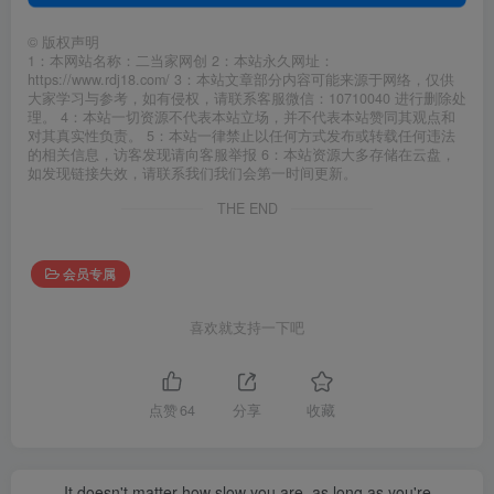
©
版权声明
1：本网站名称：二当家网创 2：本站永久网址：
https://www.rdj18.com/ 3：本站文章部分内容可能来源于网络，仅供
大家学习与参考，如有侵权，请联系客服微信：10710040 进行删除处
理。 4：本站一切资源不代表本站立场，并不代表本站赞同其观点和
对其真实性负责。 5：本站一律禁止以任何方式发布或转载任何违法
的相关信息，访客发现请向客服举报 6：本站资源大多存储在云盘，
如发现链接失效，请联系我们我们会第一时间更新。
THE END
会员专属
喜欢就支持一下吧
点赞
64
分享
收藏
It doesn't matter how slow you are, as long as you're