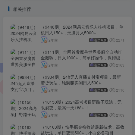
相关推荐
（9448期）2024网易云音乐人挂机项目，单
机日入150+，无脑月入5000+
2271
2年前
会员专属
（9111期）全网首发魔兽世界美服全自动打
金搬砖，日入1000+，简单好操作，保姆级教
学
2163
2年前
会员专属
（9934期）24h无人直播支付宝项目，最新
带货玩法，纯躺赚实测日入500+
2110
2年前
会员专属
（10150期）2024高考项目野路子玩法，无
限裂变，最高一天1W＋！
2109
2年前
会员专属
（10163期）快手掘金撸收益最新技术，高收
益玩法，单日变现500+，小白必备项目