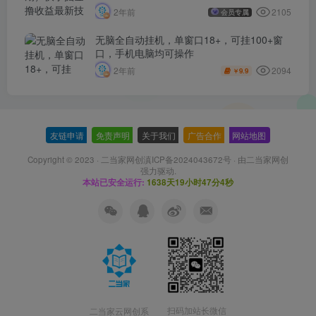
2105
2年前
会员专属
无脑全自动挂机，单窗口18+，可挂100+窗
口，手机电脑均可操作
2094
2年前
9.9
￥
友链申请
-
免责声明
-
关于我们
-
广告合作
-
网站地图
Copyright © 2023 ·
二当家网创滇ICP备2024043672号
· 由
二当家网创
强力驱动.
本站已安全运行:
1638天19小时47分4秒
扫码加站长微信
二当家云网创系