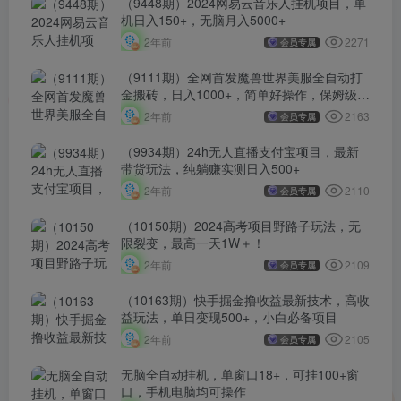
（9448期）2024网易云音乐人挂机项目，单
机日入150+，无脑月入5000+
2271
2年前
会员专属
（9111期）全网首发魔兽世界美服全自动打
金搬砖，日入1000+，简单好操作，保姆级教
学
2163
2年前
会员专属
（9934期）24h无人直播支付宝项目，最新
带货玩法，纯躺赚实测日入500+
2110
2年前
会员专属
（10150期）2024高考项目野路子玩法，无
限裂变，最高一天1W＋！
2109
2年前
会员专属
（10163期）快手掘金撸收益最新技术，高收
益玩法，单日变现500+，小白必备项目
2105
2年前
会员专属
无脑全自动挂机，单窗口18+，可挂100+窗
口，手机电脑均可操作