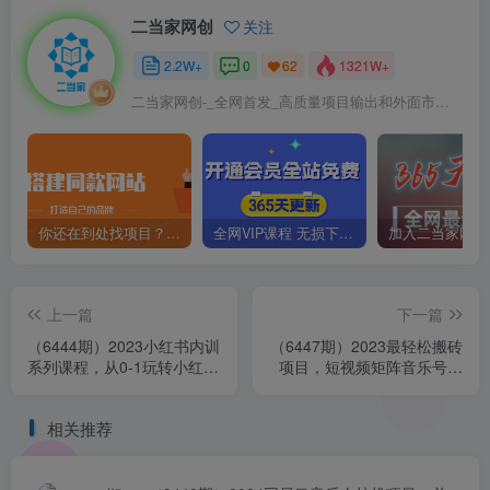
二当家网创
关注
2.2W+
0
1321W+
62
二当家网创-_全网首发_高质量项目输出和外面市场高价课程一模一样
你还在到处找项目？还在当韭菜？我靠卖项目一个月收入5万+，曾经我也是个失败者。
全网VIP课程 无损下载~
上一篇
下一篇
（6444期）2023小红书内训
（6447期）2023最轻松搬砖
系列课程，从0-1玩转小红
项目，短视频矩阵音乐号流
书，开启全新赚钱模式
量收益+卖货收益
相关推荐