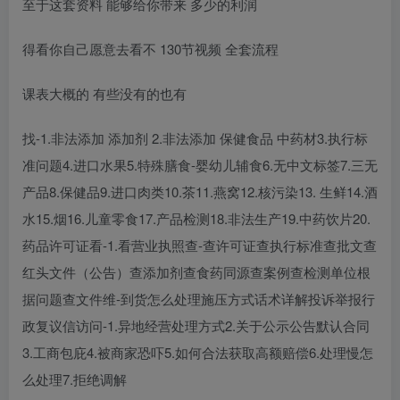
至于这套资料 能够给你带来 多少的利润
得看你自己愿意去看不 130节视频 全套流程
课表大概的 有些没有的也有
找-1.非法添加 添加剂 2.非法添加 保健食品 中药材3.执行标
准问题4.进口水果5.特殊膳食-婴幼儿辅食6.无中文标签7.三无
产品8.保健品9.进口肉类10.茶11.燕窝12.核污染13. 生鲜14.酒
水15.烟16.儿童零食17.产品检测18.非法生产19.中药饮片20.
药品许可证看-1.看营业执照查-查许可证查执行标准查批文查
红头文件（公告）查添加剂查食药同源查案例查检测单位根
据问题查文件维-到货怎么处理施压方式话术详解投诉举报行
政复议信访问-1.异地经营处理方式2.关于公示公告默认合同
3.工商包庇4.被商家恐吓5.如何合法获取高额赔偿6.处理慢怎
么处理7.拒绝调解