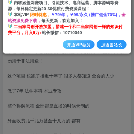
内容涵盖网赚项目、引流技术、电商运营、脚本源码等资
开通会员
源，每日稳定更新20-30优质付费资源课程！
本站VIP
限时特惠，
￥79/年，￥99/永久 (推广佣金70%)，
全
站资源免费下载，
每天更新，欢迎加入！
二当家网创开放加盟，搭建一个和二当家网创一样的知识付
费平台，月入5万+
站长微信：10710040
开通VIP会员
加盟当站长
中创网提醒：本教程由用户投稿发布，仅拆解揭秘之用，请
勿用于非法用途！
这个项目 也跑了接近十年了 很多人都知道 全会的人少
做了7年 法学本科 术业专攻
整个拆解流程 全部都是直播的时候录制的
外面收费几千几万甚至十几万的 都有