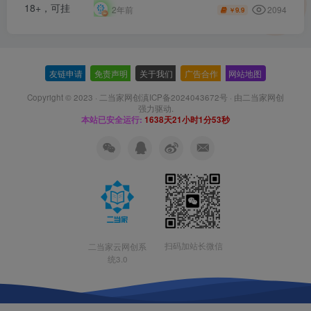
2094
2年前
9.9
￥
友链申请
-
免责声明
-
关于我们
-
广告合作
-
网站地图
Copyright © 2023 ·
二当家网创滇ICP备2024043672号
· 由
二当家网创
强力驱动.
本站已安全运行:
1638天21小时1分55秒
扫码加站长微信
二当家云网创系
统3.0