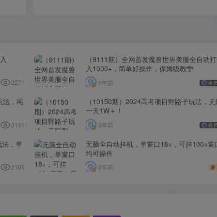
日入
（9111期）全网首发魔兽世界美服全自动
入1000+，简单好操作，保姆级教学
2271
2年前
会
玩法，纯
（10150期）2024高考项目野路子玩法，
一天1W＋！
2110
2年前
会
玩法，单
无脑全自动挂机，单窗口18+，可挂100+
均可操作
2105
2年前