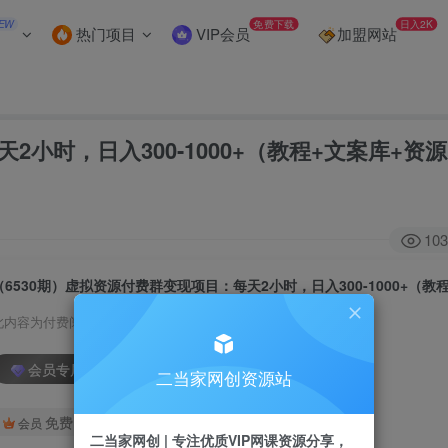
EW
免费下载
日入2K
热门项目
VIP会员
加盟网站
2小时，日入300-1000+（教程+文案库+资
103
此内容为付费阅读，请付费后查看
会员专属资源
二当家网创资源站
免费
会员
二当家网创 | 专注优质VIP网课资源分享，