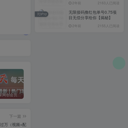
入1000+，简单好操作，保
2年前
2163人已阅读
姆级教学
无限接码撸红包单号0.75项
TOP10
目无偿分享给你【揭秘】
2年前
2155人已阅读
加入二当家网创会员，享受70%的推广提成，免费学习网上万种创业课程，菜鸟变大神。
二当家网创【VIP会员专属交流群】
加盟二当家云网创，搭建同款项目资源站，实现月入5万+
下一篇
入过万（视频+配