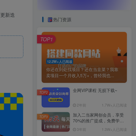
目更新迭
热门资源
TOP1
12.2W+人已阅读
你还在到处找项目？还在当韭菜？我靠
卖项目一个月收入5万+，曾经我也...
全网VIP课程 无损下载~
TOP2
2年前
1.7W+人已阅读
加入二当家网创会员，享受
TOP3
70%的推广提成，免费学习
网上万种创业课程，菜鸟变
3年前
1.3W+人已阅读
大神。