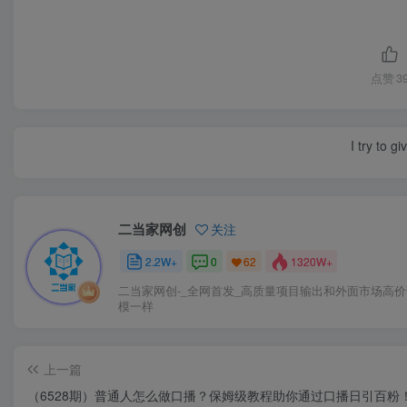
点赞
3
I try to g
二当家网创
关注
2.2W+
0
1320W+
62
二当家网创-_全网首发_高质量项目输出和外面市场高
模一样
上一篇
（6528期）普通人怎么做口播？保姆级教程助你通过口播日引百粉