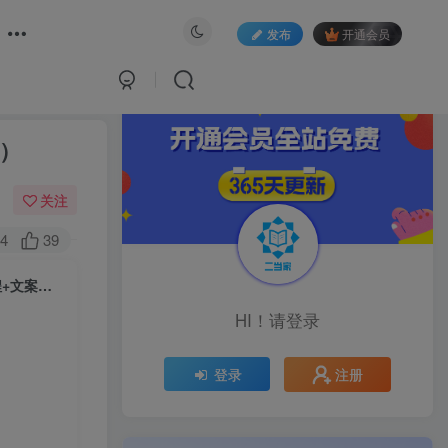
发布
开通会员
源）
关注
4
39
（6530期）虚拟资源付费群变现项目：每天2小时，日入300-1000+（教程+文案库+资源）
HI！请登录
注册
登录