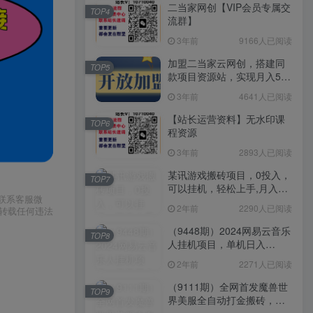
二当家网创【VIP会员专属交
TOP4
流群】
3年前
9166人已阅读
加盟二当家云网创，搭建同
TOP5
款项目资源站，实现月入5万
+
3年前
4641人已阅读
【站长运营资料】无水印课
TOP6
程资源
3年前
2893人已阅读
某讯游戏搬砖项目，0投入，
TOP7
可以挂机，轻松上手,月入
请联系客服微
3000+上不封顶
2年前
2290人已阅读
或转载任何违法
（9448期）2024网易云音乐
TOP8
人挂机项目，单机日入
150+，无脑月入5000+
2年前
2271人已阅读
（9111期）全网首发魔兽世
TOP9
界美服全自动打金搬砖，日