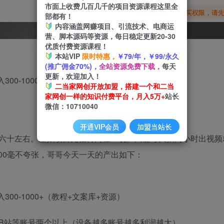
市面上收费几百几千的项目资源课程这里全
您暂无购买权限，请
部都有！
内容涵盖网赚项目、引流技术、电商运
开通会员
营、脚本源码等资源，每日稳定更新20-30
优质付费资源课程！
本站VIP
限时特惠，
￥79/年，￥99/永久
(推广佣金70%)，
全站资源免费下载，
每天
更新，欢迎加入！
二当家网创开放加盟，搭建一个和二当
家网创一样的知识付费平台，月入5万+
站长
微信：10710040
开通VIP会员
加盟当站长
六十左右。虚拟项目无任何门槛一说。只需每天抽两小时出视频
1000毫不夸张，哥哥今天一天的产出如下：
B站等账号两个以上（设备越多账号越多利润越大）