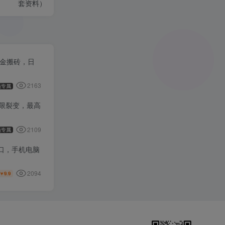
套资料）
打金搬砖，日
2163
员专属
无限裂变，最高
2109
员专属
窗口，手机电脑
2094
9.9
￥