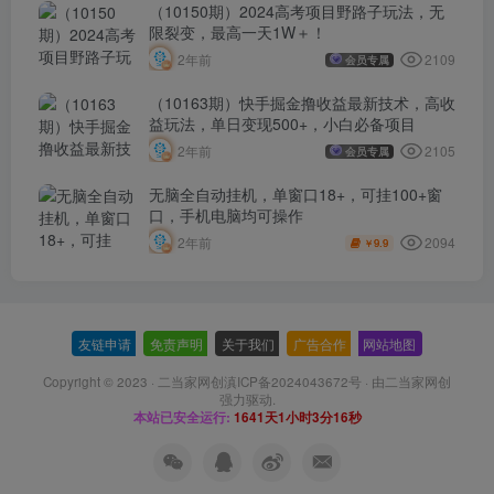
（10150期）2024高考项目野路子玩法，无
限裂变，最高一天1W＋！
2109
2年前
会员专属
（10163期）快手掘金撸收益最新技术，高收
益玩法，单日变现500+，小白必备项目
2105
2年前
会员专属
无脑全自动挂机，单窗口18+，可挂100+窗
口，手机电脑均可操作
2094
2年前
9.9
￥
友链申请
-
免责声明
-
关于我们
-
广告合作
-
网站地图
Copyright © 2023 ·
二当家网创滇ICP备2024043672号
· 由
二当家网创
强力驱动.
本站已安全运行:
1641天1小时3分16秒