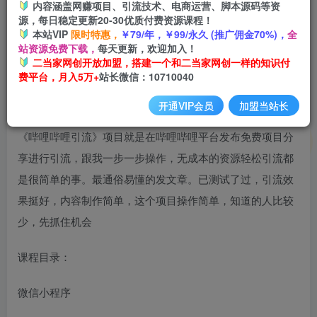
内容涵盖网赚项目、引流技术、电商运营、脚本源码等资
开通会员
源，每日稳定更新20-30优质付费资源课程！
本站VIP
限时特惠，
￥79/年，￥99/永久 (推广佣金70%)，
全
站资源免费下载，
每天更新，欢迎加入！
二当家网创开放加盟，搭建一个和二当家网创一样的知识付
费平台，月入5万+
站长微信：10710040
开通VIP会员
加盟当站长
《哔哩哔哩引流》项目就是在哔哩哔哩平台发布免费项目分
享进行引流，跟我一步一步操作，无成本的资源轻松引流都
是很简单的事。最通俗易懂的发文章。已测试了过，引流效
果挺好，内容制作简单，这个项目操作简单，知道的人比较
少，先抓住机会
课程目录：
微信小程序