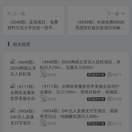
上一篇
下一篇
（6546期）蓝海项目，免费
（6549期）外面收费260的
资料引流大学生粉一部手机
美团拼好饭拉新项目拆解：
实现日入300+
日收益300+
相关推荐
（9448期）2024网易云音乐人挂机项目，单
机日入150+，无脑月入5000+
2271
2年前
会员专属
（9111期）全网首发魔兽世界美服全自动打
金搬砖，日入1000+，简单好操作，保姆级教
学
2163
2年前
会员专属
（9934期）24h无人直播支付宝项目，最新
带货玩法，纯躺赚实测日入500+
2110
2年前
会员专属