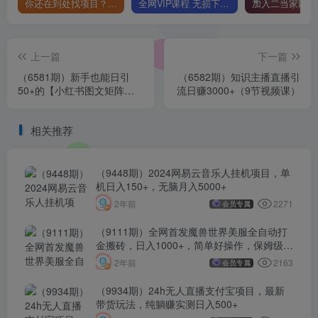
你还在到处找项目？还在当韭菜？我靠卖项目一个月收入5万+，曾经我也是个失败者。
全网VIP课程 无损下载~
上一篇
下一篇
（6581期）新手也能日引
（6582期）知识主播直播引
50+的【小红书图文矩阵引
流日赚3000+（9节视频课）
流法】！超详细理论+实操的
课程
相关推荐
（9448期）2024网易云音乐人挂机项目，单
机日入150+，无脑月入5000+
2271
2年前
会员专属
（9111期）全网首发魔兽世界美服全自动打
金搬砖，日入1000+，简单好操作，保姆级教
学
2163
2年前
会员专属
（9934期）24h无人直播支付宝项目，最新
带货玩法，纯躺赚实测日入500+