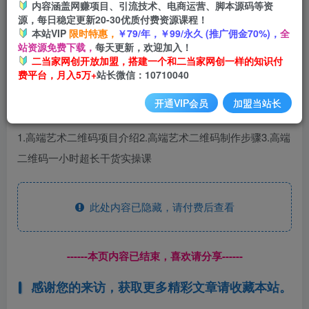
内容涵盖网赚项目、引流技术、电商运营、脚本源码等资
开通会员
源，每日稳定更新20-30优质付费资源课程！
本站VIP
限时特惠，
￥79/年，￥99/永久 (推广佣金70%)，
全
站资源免费下载，
每天更新，欢迎加入！
二当家网创开放加盟，搭建一个和二当家网创一样的知识付
费平台，月入5万+
站长微信：10710040
AI艺术二维码已经变天了！！！！
开通VIP会员
加盟当站长
1.高端艺术二维码项目介绍2.高端艺术二维码制作步骤3.高端
二维码一小时超长干货实操课
此处内容已隐藏，请付费后查看
------本页内容已结束，喜欢请分享------
感谢您的来访，获取更多精彩文章请收藏本站。