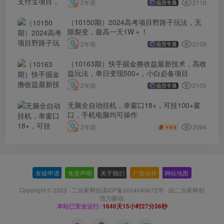
2110
2年前
会员专属
（10150期）2024高考项目野路子玩法，无
限裂变，最高一天1W＋！
2109
2年前
会员专属
（10163期）快手掘金撸收益最新技术，高收
益玩法，单日变现500+，小白必备项目
2105
2年前
会员专属
无脑全自动挂机，单窗口18+，可挂100+窗
口，手机电脑均可操作
2094
2年前
9.9
￥
友链申请
-
免责声明
-
关于我们
-
广告合作
-
网站地图
Copyright © 2023 ·
二当家网创滇ICP备2024043672号
· 由
二当家网创
强力驱动.
本站已安全运行:
1640天15小时27分36秒