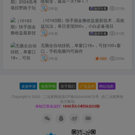
限裂变，最高一天1W＋！
2109
2年前
会员专属
（10163期）快手掘金撸收益最新技术，高收
益玩法，单日变现500+，小白必备项目
2105
2年前
会员专属
无脑全自动挂机，单窗口18+，可挂100+窗
口，手机电脑均可操作
2094
2年前
9.9
￥
友链申请
-
免责声明
-
关于我们
-
广告合作
-
网站地图
Copyright © 2023 ·
二当家网创滇ICP备2024043672号
· 由
二当家网创
强力驱动.
本站已安全运行:
1640天5小时56分23秒