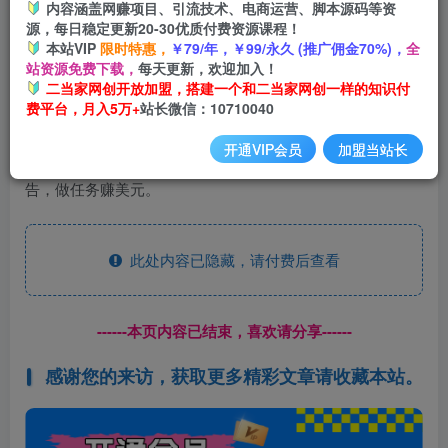
内容涵盖网赚项目、引流技术、电商运营、脚本源码等资
开通会员
源，每日稳定更新20-30优质付费资源课程！
本站VIP
限时特惠，
￥79/年，￥99/永久 (推广佣金70%)，
全
站资源免费下载，
每天更新，欢迎加入！
二当家网创开放加盟，搭建一个和二当家网创一样的知识付
费平台，月入5万+
站长微信：10710040
沃克短视频是一个国外的短视频项目，跟我们的抖音差不
开通VIP会员
加盟当站长
多，都是短视频平台，但是我们能通过沃克短视频来看广
告，做任务赚美元。
此处内容已隐藏，请付费后查看
------本页内容已结束，喜欢请分享------
感谢您的来访，获取更多精彩文章请收藏本站。