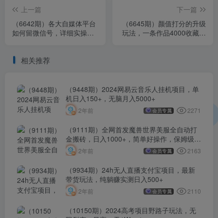
上一篇
下一篇
（6642期）各大自媒体平台
（6645期）颜值打分的升级
如何留微信号，详细实操教
玩法，一条作品4000收藏，
学
简单粗暴，收益很高
相关推荐
（9448期）2024网易云音乐人挂机项目，单
机日入150+，无脑月入5000+
2271
2年前
会员专属
（9111期）全网首发魔兽世界美服全自动打
金搬砖，日入1000+，简单好操作，保姆级教
学
2163
2年前
会员专属
（9934期）24h无人直播支付宝项目，最新
带货玩法，纯躺赚实测日入500+
2110
2年前
会员专属
（10150期）2024高考项目野路子玩法，无