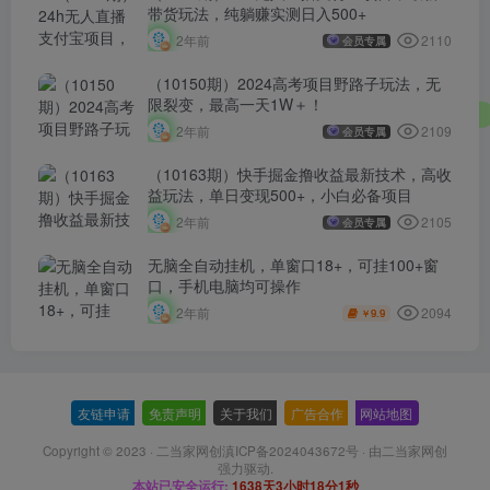
带货玩法，纯躺赚实测日入500+
2110
2年前
会员专属
（10150期）2024高考项目野路子玩法，无
限裂变，最高一天1W＋！
2109
2年前
会员专属
（10163期）快手掘金撸收益最新技术，高收
益玩法，单日变现500+，小白必备项目
2105
2年前
会员专属
无脑全自动挂机，单窗口18+，可挂100+窗
口，手机电脑均可操作
2094
2年前
9.9
￥
友链申请
-
免责声明
-
关于我们
-
广告合作
-
网站地图
Copyright © 2023 ·
二当家网创滇ICP备2024043672号
· 由
二当家网创
强力驱动.
本站已安全运行:
1638天3小时18分1秒