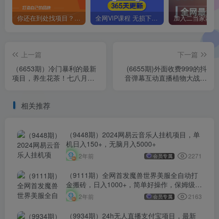
你还在到处找项目？还在当韭菜？我靠卖项目一个月收入5万+，曾经我也是个失败者。
全网VIP课程 无损下载~
上一篇
下一篇
（6653期）冷门暴利的最新
(6655期)外面收费999的抖
项目，养生花茶！七八月是
音弹幕互动直播植物大战僵
红利期
尸，实时互动直播【软件+详
细教程】
相关推荐
（9448期）2024网易云音乐人挂机项目，单
机日入150+，无脑月入5000+
2271
2年前
会员专属
（9111期）全网首发魔兽世界美服全自动打
金搬砖，日入1000+，简单好操作，保姆级教
学
2163
2年前
会员专属
（9934期）24h无人直播支付宝项目，最新