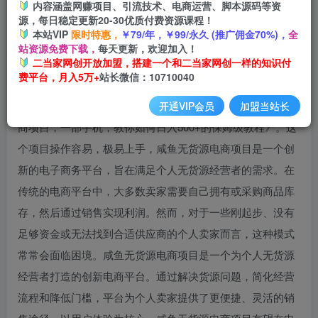
内容涵盖网赚项目、引流技术、电商运营、脚本源码等资
开通会员
源，每日稳定更新20-30优质付费资源课程！
本站VIP
限时特惠，
￥79/年，￥99/永久 (推广佣金70%)，
全
站资源免费下载，
每天更新，欢迎加入！
二当家网创开放加盟，搭建一个和二当家网创一样的知识付
费平台，月入5万+
站长微信：10710040
大家好，今天给大家带来的项目是《适合小白的0成本咸鱼电
开通VIP会员
加盟当站长
商项目，一部手机，教你如何日入500+的保姆级教程》。这
个项目操作容易，极易上手，咸鱼无货源电商项目是一个创
新的电子商务平台，旨在满足个人无货源经营者的需求。在
传统的电商平台中，大多数卖家需要自己拥有或采购商品库
存，然后通过销售实现利润。然而，对于一些刚起步、没有
足够资金或无法找到合适供应商的个人卖家而言，这种模式
常常会面临困境。咸鱼无货源电商项目是一个为个人无货源
经营者打造的创新电商平台。通过解决货源问题，简化经营
流程和降低门槛，平台为个人卖家提供了更便捷、灵活的销