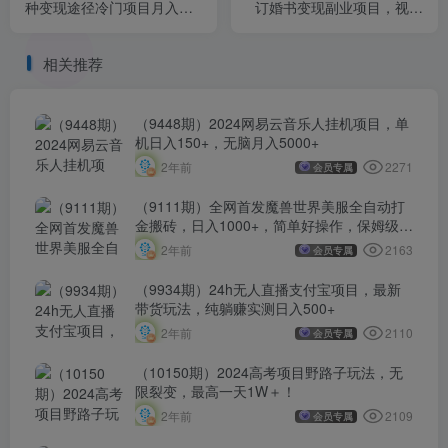
种变现途径冷门项目月入
订婚书变现副业项目，视频
200w拆解
版一条龙
相关推荐
（9448期）2024网易云音乐人挂机项目，单
机日入150+，无脑月入5000+
2271
2年前
会员专属
（9111期）全网首发魔兽世界美服全自动打
金搬砖，日入1000+，简单好操作，保姆级教
学
2163
2年前
会员专属
（9934期）24h无人直播支付宝项目，最新
带货玩法，纯躺赚实测日入500+
2110
2年前
会员专属
（10150期）2024高考项目野路子玩法，无
限裂变，最高一天1W＋！
2109
2年前
会员专属