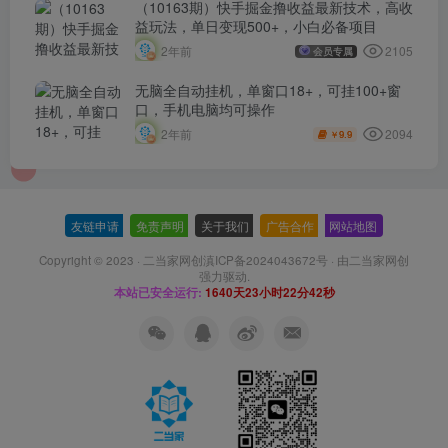
（10163期）快手掘金撸收益最新技术，高收
益玩法，单日变现500+，小白必备项目
2105
2年前
会员专属
无脑全自动挂机，单窗口18+，可挂100+窗
口，手机电脑均可操作
2094
2年前
9.9
￥
友链申请
-
免责声明
-
关于我们
-
广告合作
-
网站地图
Copyright © 2023 ·
二当家网创滇ICP备2024043672号
· 由
二当家网创
强力驱动.
本站已安全运行:
1640天23小时22分42秒