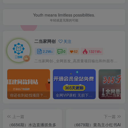
Youth means limitless possibilities.
年轻就是无限的可能
二当家网创
关注
2.2W+
0
1321W+
62
二当家网创-_全网首发_高质量项目输出和外面市场高价课程一模一样
你还在到处找项目？还在当韭菜？我靠卖项目一个月收入5万+，曾经我也是个失败者。
全网VIP课程 无损下载~
上一篇
下一篇
（6656期）水边直播抓鱼多
（6679期）黄岛主小红书AI