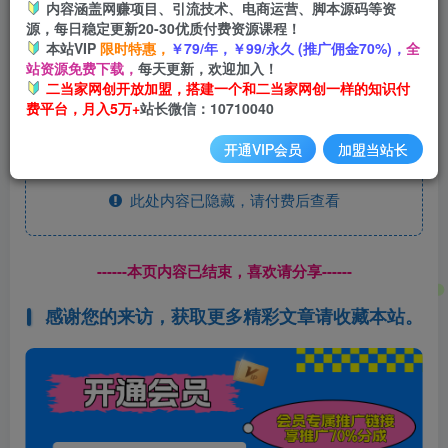
内容涵盖网赚项目、引流技术、电商运营、脚本源码等资
开通会员
源，每日稳定更新20-30优质付费资源课程！
本站VIP
限时特惠，
￥79/年，￥99/永久 (推广佣金70%)，
全
站资源免费下载，
每天更新，欢迎加入！
二当家网创开放加盟，搭建一个和二当家网创一样的知识付
费平台，月入5万+
站长微信：10710040
通过电商平台进行截留，获得长尾流量，低成本获客
开通VIP会员
加盟当站长
此处内容已隐藏，请付费后查看
------本页内容已结束，喜欢请分享------
感谢您的来访，获取更多精彩文章请收藏本站。