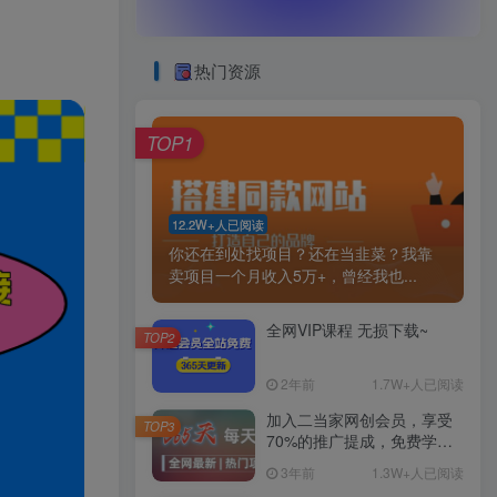
热门资源
TOP1
12.2W+人已阅读
你还在到处找项目？还在当韭菜？我靠
卖项目一个月收入5万+，曾经我也...
全网VIP课程 无损下载~
TOP2
2年前
1.7W+人已阅读
加入二当家网创会员，享受
TOP3
70%的推广提成，免费学习
网上万种创业课程，菜鸟变
3年前
1.3W+人已阅读
大神。