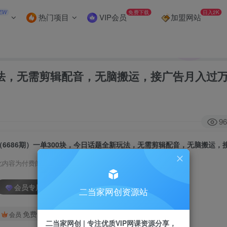
EW
免费下载
日入2K
热门项目
VIP会员
加盟网站
新玩法，无需剪辑配音，无脑搬运，接广告月入过
96
此内容为付费阅读，请付费后查看
会员专属资源
二当家网创资源站
免费
会员
二当家网创 | 专注优质VIP网课资源分享，