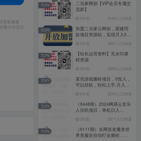
二当家网创【VIP会员专属交
TOP4
流群】
3年前
9166人已阅读
请联系客服微
或转载任何违法
加盟二当家云网创，搭建同
TOP5
款项目资源站，实现月入5万
+
3年前
4641人已阅读
【站长运营资料】无水印课
TOP6
程资源
3年前
2893人已阅读
某讯游戏搬砖项目，0投入，
TOP7
可以挂机，轻松上手,月入
3000+上不封顶
2年前
2290人已阅读
（9448期）2024网易云音乐
TOP8
人挂机项目，单机日入
150+，无脑月入5000+
2年前
2271人已阅读
（9111期）全网首发魔兽世
TOP9
界美服全自动打金搬砖，日