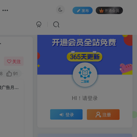
发布
开通会员
万
关注
8
91
（6686期）一单300块，今日话题全新玩法，无需剪辑配音，无脑搬运，接广告月入过万
HI！请登录
注册
登录