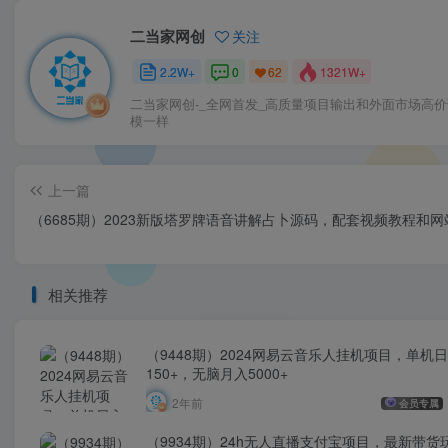
二当家网创
关注
2.2W+
0
1321W+
62
二当家网创-_全网首发_高质量项目输出和外面市场高
模一样
上一篇
（6685期）2023新版塔罗牌语音讲解占卜源码，配套视频教程和网
相关推荐
（9448期）2024网易云音乐人挂机项目，单机
150+，无脑月入5000+
2年前
会员专属
（9934期）24h无人直播支付宝项目，最新带货