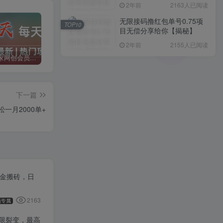
入1000+，简单好操作，保
2年前
2163人已阅读
姆级教学
无限接码撸红包单号0.75项
TOP10
目无偿分享给你【揭秘】
2年前
2155人已阅读
加入二当家网创会员，享受70%的推广提成，免费学习网上万种创业课程，菜鸟变大神。
二当家网创【VIP会员专属交流群】
加盟二当家云网创，搭建同款项目资源站，实现月入5万+
下一篇
一月2000单+
打金搬砖，日
2163
员专属
无限裂变，最高