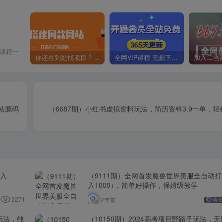
价课程一
你还在到处找项目？还在当韭菜？我靠卖项目一个月收入5万+，曾经我也是个失败者。
全网VIP课程 无损下载~
站源码
（6687期）小红书虚拟资料玩法，简历资料3.9一单，轻松
日入
（9111期）全网首发魔兽世界美服全自动
入1000+，简单好操作，保姆级教学
2271
2年前
会
玩法，纯
（10150期）2024高考项目野路子玩法，