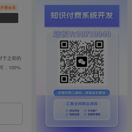
先开通会员
对于之前的
，100%