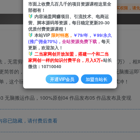
市面上收费几百几千的项目资源课程这里全
您暂无购买权限，请
部都有！
内容涵盖网赚项目、引流技术、电商运
开通会员
营、脚本源码等资源，每日稳定更新20-30
优质付费资源课程！
本站VIP
限时特惠，
￥79/年，￥99/永久
(推广佣金70%)，
全站资源免费下载，
每天
更新，欢迎加入！
二当家网创开放加盟，搭建一个和二当
家网创一样的知识付费平台，月入5万+
站长
玩法，无需剪辑配音，无脑搬运，一部手机接广告月入过万》，相
微信：10710040
更简答的，无脑搬运即可，一天投入半小时就足够，无脑搬运即可
开通VIP会员
加盟当站长
单，这个玩法也是刚放出来，好项目要抓住机会，赶紧冲！
3 无脑搬运作品，100%原创04 作品发布05 作品发布及变现
内容已隐藏，请付费后查看