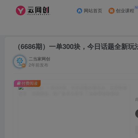
N
网站首页
创业课程
首页
创业课程
会员专属
正文
（6686期）一单300块，今日话题全
二当家网创
2年前发布
付费阅读