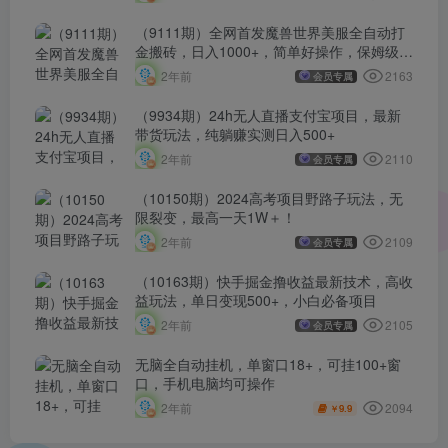
（9111期）全网首发魔兽世界美服全自动打
金搬砖，日入1000+，简单好操作，保姆级教
学
2163
2年前
会员专属
（9934期）24h无人直播支付宝项目，最新
带货玩法，纯躺赚实测日入500+
2110
2年前
会员专属
（10150期）2024高考项目野路子玩法，无
限裂变，最高一天1W＋！
2109
2年前
会员专属
（10163期）快手掘金撸收益最新技术，高收
益玩法，单日变现500+，小白必备项目
2105
2年前
会员专属
无脑全自动挂机，单窗口18+，可挂100+窗
口，手机电脑均可操作
2094
2年前
9.9
￥