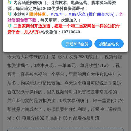
内容涵盖网赚项目、引流技术、电商运营、脚本源码等资
开通会员
源，每日稳定更新20-30优质付费资源课程！
本站VIP
限时特惠，
￥79/年，￥99/永久 (推广佣金70%)，
全
站资源免费下载，
每天更新，欢迎加入！
二当家网创开放加盟，搭建一个和二当家网创一样的知识付
费平台，月入5万+
站长微信：10710040
开通VIP会员
加盟当站长
今天给大家带来的项目是《外面收费2980的项目，视频号虚
拟资源掘金，0成本变现，一单69元，单月收益1.1w》，视
频号一直是被忽视的一个平台，里面的用户大多数以中年人
居多，购买能力也是比较强。今天这个项目可以说是非常适
合在视频号操作的，因为视频号对引流管控是非常宽松的，
并且我们卖的是虚拟资源，0成本暴利项目，唯一需要付出的
那就是时间成本了，好项目要抓住红利期，赶紧冲！课程目
录：01 项目介绍02 作品制作03 作品发布及引流