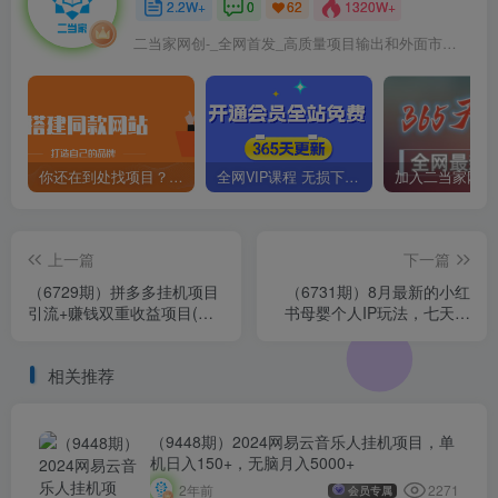
2.2W+
0
1320W+
62
二当家网创-_全网首发_高质量项目输出和外面市场高价课程一模一样
你还在到处找项目？还在当韭菜？我靠卖项目一个月收入5万+，曾经我也是个失败者。
全网VIP课程 无损下载~
上一篇
下一篇
（6729期）拼多多挂机项目
（6731期）8月最新的小红
引流+赚钱双重收益项目(保
书母婴个人IP玩法，七天螺
姆级教程小白可上手实操)
旋起号 小白长久操作(附带全
部教程)
相关推荐
（9448期）2024网易云音乐人挂机项目，单
机日入150+，无脑月入5000+
2271
2年前
会员专属