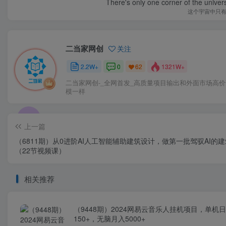
There's only one corner of the univer
这个宇宙中只
二当家网创
关注
2.2W+
0
1321W+
62
二当家网创-_全网首发_高质量项目输出和外面市场高
模一样
上一篇
（6811期）从0进阶AI人工智能辅助建筑设计，做第一批驾驭AI的
（22节视频课）
相关推荐
（9448期）2024网易云音乐人挂机项目，单机
150+，无脑月入5000+