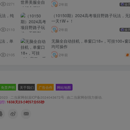
2271
2年前
会
玩法，纯
（10150期）2024高考项目野路子玩法，
一天1W＋！
2110
2年前
会
玩法，单
无脑全自动挂机，单窗口18+，可挂100+
均可操作
2105
2年前
免责声明
-
关于我们
-
广告合作
-
网站地图
 2023 ·
二当家网创滇ICP备2024043672号
· 由
二当家网创
强力驱动.
行:
1638天23小时57分56秒