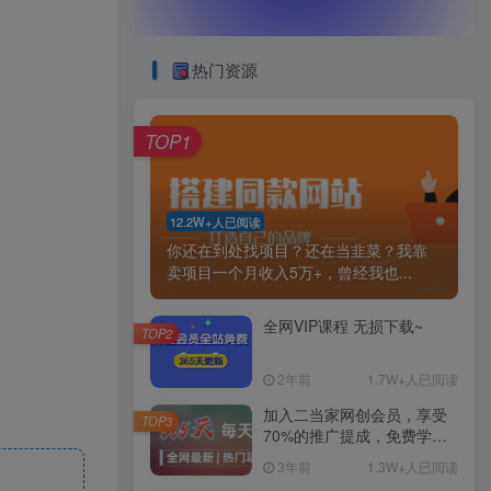
热门资源
TOP1
12.2W+人已阅读
你还在到处找项目？还在当韭菜？我靠
卖项目一个月收入5万+，曾经我也...
全网VIP课程 无损下载~
TOP2
2年前
1.7W+人已阅读
加入二当家网创会员，享受
TOP3
70%的推广提成，免费学习
网上万种创业课程，菜鸟变
3年前
1.3W+人已阅读
大神。