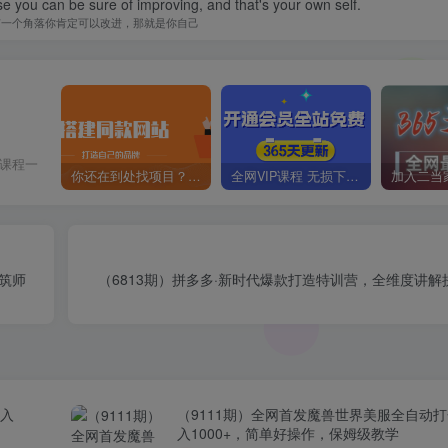
se you can be sure of improving, and that's your own self.
有一个角落你肯定可以改进，那就是你自己
价课程一
你还在到处找项目？还在当韭菜？我靠卖项目一个月收入5万+，曾经我也是个失败者。
全网VIP课程 无损下载~
建筑师
（6813期）拼多多·新时代爆款打造特训营，全维度讲
日入
（9111期）全网首发魔兽世界美服全自动
入1000+，简单好操作，保姆级教学