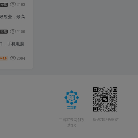
2163
员专属
无限裂变，最高
2109
员专属
窗口，手机电脑
2094
9.9
￥
扫码加站长微信
二当家云网创系
统3.0