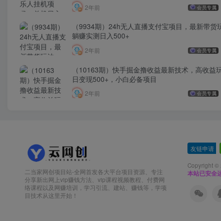
2年前
会员专属
（9934期）24h无人直播支付宝项目，最新带货
躺赚实测日入500+
2年前
会员专属
（10163期）快手掘金撸收益最新技术，高收益
日变现500+，小白必备项目
2年前
会员专属
友链申请
-
Copyright ©
二当家网创项目站-全网首发各大平台项目资源、专注
本站已安全运
分享新出网上vip赚钱方法、vip课程视频教程、付费网
络课程以及网赚培训，学习引流、建站、赚钱等，学项
目技术从这里开始！