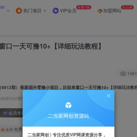
EW
免费下载
日入2K
热门项目
VIP会员
加盟网站
窗口一天可撸10+【详细玩法教程】
1461
（6812期）最新国外零撸小项目，目前单窗口一天可撸10+【详细玩法教
此内容为付费阅读，请付费后查看
会员专属资源
二当家网创资源站
免费
会员
二当家网创 | 专注优质VIP网课资源分享，