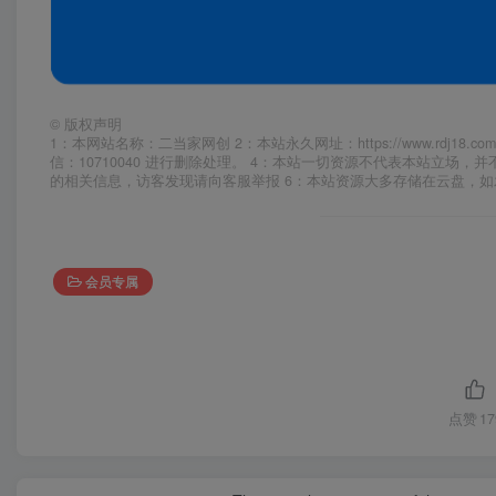
©
版权声明
1：本网站名称：二当家网创 2：本站永久网址：https://www.rd
信：10710040 进行删除处理。 4：本站一切资源不代表本站立
的相关信息，访客发现请向客服举报 6：本站资源大多存储在云盘，
会员专属
点赞
17