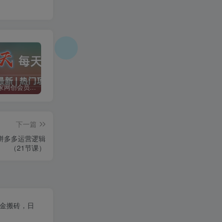
加入二当家网创会员，享受70%的推广提成，免费学习网上万种创业课程，菜鸟变大神。
二当家网创【VIP会员专属交流群】
加盟二当家云网创，搭建同款项目资源站，实现月入5万+
下一篇
解拼多多运营逻辑
（21节课）
打金搬砖，日