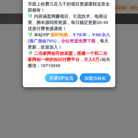
市面上收费几百几千的项目资源课程这里全
您暂无购买权限，请
部都有！
内容涵盖网赚项目、引流技术、电商运
开通会员
营、脚本源码等资源，每日稳定更新20-30
优质付费资源课程！
本站VIP
限时特惠，
￥79/年，￥99/永久
(推广佣金70%)，
全站资源免费下载，
每天
更新，欢迎加入！
二当家网创开放加盟，搭建一个和二当
家网创一样的知识付费平台，月入5万+
站长
微信：10710040
开通VIP会员
加盟当站长