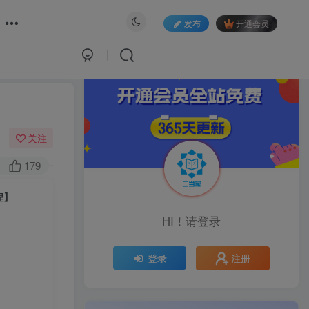
发布
开通会员
关注
179
程】
HI！请登录
注册
登录