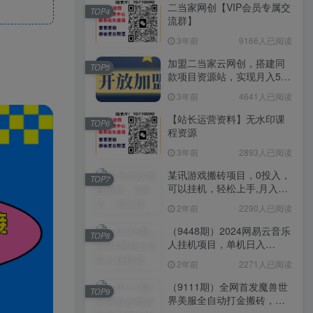
二当家网创【VIP会员专属交
TOP4
流群】
3年前
9166人已阅读
加盟二当家云网创，搭建同
TOP5
款项目资源站，实现月入5万
+
3年前
4641人已阅读
【站长运营资料】无水印课
TOP6
程资源
3年前
2893人已阅读
某讯游戏搬砖项目，0投入，
TOP7
可以挂机，轻松上手,月入
3000+上不封顶
2年前
2290人已阅读
（9448期）2024网易云音乐
TOP8
人挂机项目，单机日入
150+，无脑月入5000+
2年前
2271人已阅读
（9111期）全网首发魔兽世
TOP9
界美服全自动打金搬砖，日