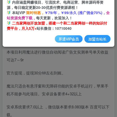
内容涵盖网赚项目、引流技术、电商运营、脚本源码等资
开通会员
源，每日稳定更新20-30优质付费资源课程！
本站VIP
限时特惠，
￥79/年，￥99/永久 (推广佣金70%)，
全
站资源免费下载，
每天更新，欢迎加入！
二当家网创开放加盟，搭建一个和二当家网创一样的知识付
费平台，月入5万+
站长微信：10710040
项目介绍：
开通VIP会员
加盟当站长
本项目利用魔法进行微信自动阅读广告文实测单号单天收益
可达7～9r
官方提现，提现30分钟左右到账。
魔法只适合有悬浮窗和无障碍功能的安卓手机运行，苹果手
机不能参与此项目。安卓设备要求4+32以上
安卓系统要求7.0以上 ，微信版本要求8.083版本 百度可以下
载。