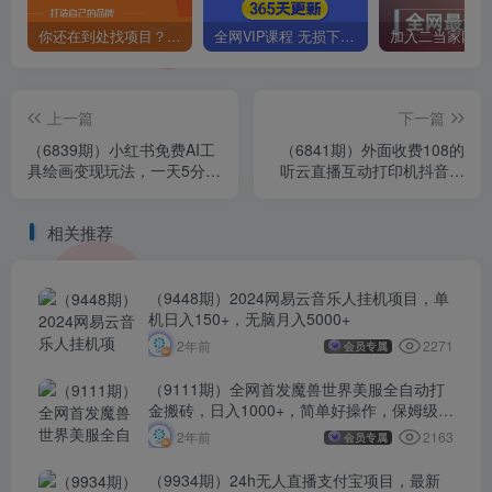
你还在到处找项目？还在当韭菜？我靠卖项目一个月收入5万+，曾经我也是个失败者。
全网VIP课程 无损下载~
上一篇
下一篇
（6839期）小红书免费AI工
（6841期）外面收费108的
具绘画变现玩法，一天5分钟
听云直播互动打印机抖音虚
傻瓜式操作，0成本日入
拟电子打印头像语音播报祝
300+
福语软件
相关推荐
（9448期）2024网易云音乐人挂机项目，单
机日入150+，无脑月入5000+
2271
2年前
会员专属
（9111期）全网首发魔兽世界美服全自动打
金搬砖，日入1000+，简单好操作，保姆级教
学
2163
2年前
会员专属
（9934期）24h无人直播支付宝项目，最新