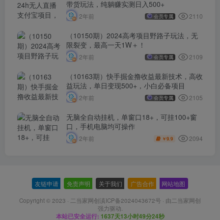
带货玩法，纯躺赚实测日入500+
2110
2年前
会员专属
（10150期）2024高考项目野路子玩法，无
限裂变，最高一天1W＋！
2109
2年前
会员专属
（10163期）快手掘金撸收益最新技术，高收
益玩法，单日变现500+，小白必备项目
2105
2年前
会员专属
无脑全自动挂机，单窗口18+，可挂100+窗
口，手机电脑均可操作
2094
2年前
9.9
￥
友链申请
-
免责声明
-
关于我们
-
广告合作
-
网站地图
Copyright © 2023 ·
二当家网创滇ICP备2024043672号
· 由
二当家网创
强力驱动.
本站已安全运行:
1637天13小时49分25秒