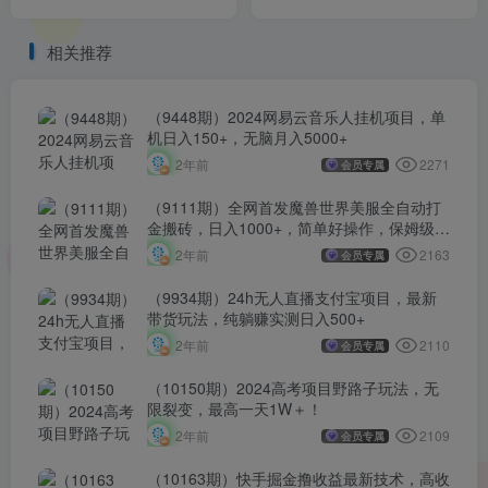
把手教学
流拓客脚本，解放双手自动
引流…
相关推荐
（9448期）2024网易云音乐人挂机项目，单
机日入150+，无脑月入5000+
2271
2年前
会员专属
（9111期）全网首发魔兽世界美服全自动打
金搬砖，日入1000+，简单好操作，保姆级教
学
2163
2年前
会员专属
（9934期）24h无人直播支付宝项目，最新
带货玩法，纯躺赚实测日入500+
2110
2年前
会员专属
（10150期）2024高考项目野路子玩法，无
限裂变，最高一天1W＋！
2109
2年前
会员专属
（10163期）快手掘金撸收益最新技术，高收