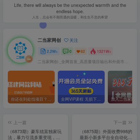
Life, there will always be the unexpected warmth and the
endless hope.
人生，总会有不期而遇的温暖，和生生不息的希望
二当家网创
关注
2.2W+
0
1321W+
62
二当家网创-_全网首发_高质量项目输出和外面市场高价课程一模一样
你还在到处找项目？还在当韭菜？我靠卖项目一个月收入5万+，曾经我也是个失败者。
全网VIP课程 无损下载~
上一篇
下一篇
（6873期）豪车炫富独家玩
（6875期）外面收费998的
法，暴力引流多重变现，手
最新小新多平台全自动化引