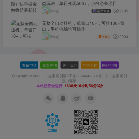
益玩法，单日变现500+，小白必备项目
2105
2年前
会员专属
无脑全自动挂机，单窗口18+，可挂100+窗
口，手机电脑均可操作
2094
2年前
9.9
￥
友链申请
-
免责声明
-
关于我们
-
广告合作
-
网站地图
Copyright © 2023 ·
二当家网创滇ICP备2024043672号
· 由
二当家网创
强力驱动.
本站已安全运行:
1638天16小时58分4秒