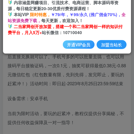
内容涵盖网赚项目、引流技术、电商运营、脚本源码等资
开通会员
源，每日稳定更新20-30优质付费资源课程！
本站VIP
限时特惠，
￥79/年，￥99/永久 (推广佣金70%)，
全
站资源免费下载，
每天更新，欢迎加入！
二当家网创开放加盟，搭建一个和二当家网创一样的知识付
费平台，月入5万+
站长微信：10710040
项目原理：最新国元818活动，新用户注册或老用户登录就
开通VIP会员
加盟当站长
可以获得3次参与活动，随便完成下就能获得红包兑换码，然
后直接兑换就可以了。手机号多的可以批量去搞，也可以用
接码平台接验证码，一次0.1元，抽奖可获得最低0.38元-0.88
元微信红包（红包数量有限，先到先得，发完即止，要玩的
赶紧冲！）活动时间：即日起-2023年8月25日23:59:59结束
设备需求：安卓手机
当前为限时活动，要玩的赶紧冲，教程仅提供分享揭秘，不
提供任何收益保障及一对一指导！