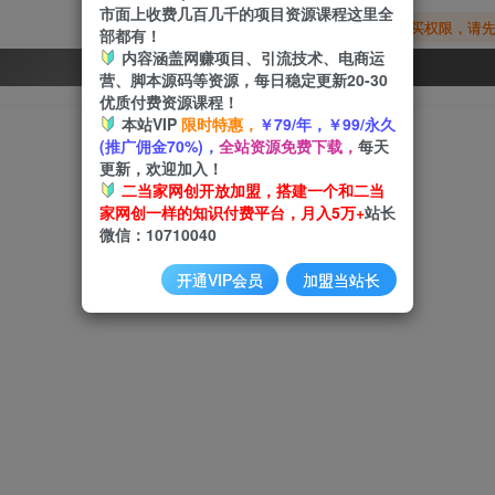
市面上收费几百几千的项目资源课程这里全
您暂无购买权限，请
部都有！
内容涵盖网赚项目、引流技术、电商运
开通会员
营、脚本源码等资源，每日稳定更新20-30
优质付费资源课程！
本站VIP
限时特惠，
￥79/年，￥99/永久
(推广佣金70%)，
全站资源免费下载，
每天
更新，欢迎加入！
二当家网创开放加盟，搭建一个和二当
家网创一样的知识付费平台，月入5万+
站长
微信：10710040
开通VIP会员
加盟当站长