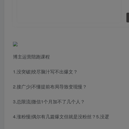
博主运营陪跑课程
1.没突破|绞尽脑汁写不出爆文？
2.接广少|不懂提前布局导致变现慢？
3.总限流|微信1个月加不了几个人？
4.涨粉慢|偶尔有几篇爆文但就是没粉丝？5.没逻