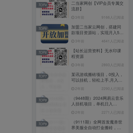
二当家网创【VIP会员专属交
TOP4
流群】
3年前
9166人已阅读
加盟二当家云网创，搭建同
TOP5
款项目资源站，实现月入5万
+
3年前
4641人已阅读
【站长运营资料】无水印课
TOP6
程资源
3年前
2893人已阅读
某讯游戏搬砖项目，0投入，
TOP7
可以挂机，轻松上手,月入
3000+上不封顶
2年前
2290人已阅读
（9448期）2024网易云音乐
TOP8
人挂机项目，单机日入
150+，无脑月入5000+
2年前
2271人已阅读
（9111期）全网首发魔兽世
TOP9
界美服全自动打金搬砖，日