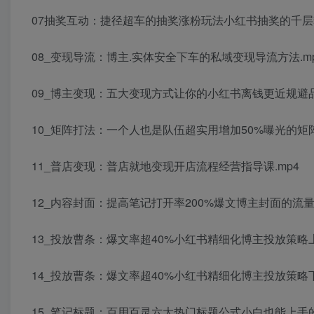
07抽奖互动：捷径超车的抽奖涨粉玩法小红书抽奖的千层套
08_变现导流：博主.实体安全下车的私域变现导流方法.m
09_博主变现：五大变现方式让你的小红书离钱更近规避品
10_矩阵打法：一个人也是队伍超实用增加50%曝光的矩阵
11_普店变现：普店就地变现开店流程经营指导课.mp4
12_内容封面：提高笔记打开率200%爆文博主封面的流量密
13_投放曹条：爆文率超40%小红书精细化博主投放策略上
14_投放曹条：爆文率超40%小红书精细化博主投放策略下
15_笔记标题：百用百灵六大热门标题公式小白也能上手的