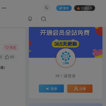
发布
开通会员
关注
5
93
节课）
HI！请登录
注册
登录