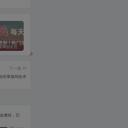
加入二当家网创会员，享受70%的推广提成，免费学习网上万种创业课程，菜鸟变大神。
二当家网创【VIP会员专属交流群】
加盟二当家云网创，搭建同款项目资源站，实现月入5万+
下一篇
助你掌握AI技术
打金搬砖，日