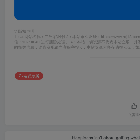
©
版权声明
1：本网站名称：二当家网创 2：本站永久网址：https://www.rd
信：10710040 进行删除处理。 4：本站一切资源不代表本站立
的相关信息，访客发现请向客服举报 6：本站资源大多存储在云盘，
会员专属
点赞
9
Happiness isn't about getting what 