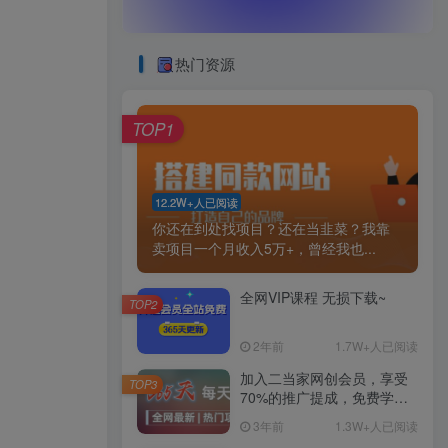
热门资源
TOP1
12.2W+人已阅读
你还在到处找项目？还在当韭菜？我靠
卖项目一个月收入5万+，曾经我也...
全网VIP课程 无损下载~
TOP2
2年前
1.7W+人已阅读
加入二当家网创会员，享受
TOP3
70%的推广提成，免费学习
网上万种创业课程，菜鸟变
3年前
1.3W+人已阅读
大神。