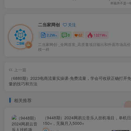
幸福并不是一
二当家网创
关注
2.2W+
0
1321W+
62
二当家网创-_全网首发_高质量项目输出和外面市场高
模一样
上一篇
（6880期）2023电商流量实操课-免费流量，学会可收获正确打开
量的技巧和方法
相关推荐
（9448期）2024网易云音乐人挂机项目，单机
150+，无脑月入5000+