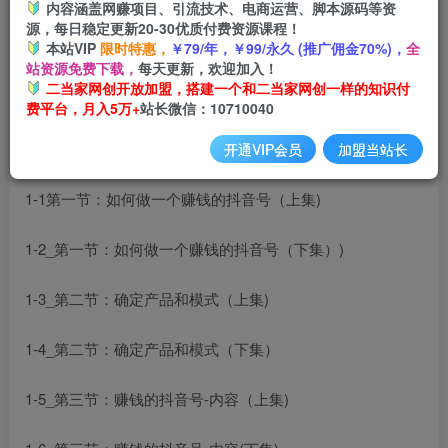
内容涵盖网赚项目、引流技术、电商运营、脚本源码等资
开通会员
源，每日稳定更新20-30优质付费资源课程！
本站VIP
限时特惠，
￥79/年，￥99/永久 (推广佣金70%)，
全
站资源免费下载，
每天更新，欢迎加入！
二当家网创开放加盟，搭建一个和二当家网创一样的知识付
费平台，月入5万+
站长微信：10710040
课程内容：
开通VIP会员
加盟当站长
1-1第一节：如何做一个赚钱的抖音号（上集)
1-2_第一节：如何做一个赚钱的抖音号（下集）)
1-3_第二节：确定产品和模式（上集)
1-4_第二节：确定产品和模式（下集）
1-5_第三节：赚钱的抖音号-内容（上集)