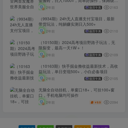
金搬砖，日入1000+，简单好操作，保姆级教
学
2163
2年前
会员专属
（9934期）24h无人直播支付宝项目，最新
带货玩法，纯躺赚实测日入500+
2110
2年前
会员专属
（10150期）2024高考项目野路子玩法，无
限裂变，最高一天1W＋！
2109
2年前
会员专属
（10163期）快手掘金撸收益最新技术，高收
益玩法，单日变现500+，小白必备项目
2105
2年前
会员专属
无脑全自动挂机，单窗口18+，可挂100+窗
口，手机电脑均可操作
2094
2年前
9.9
￥