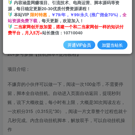
内容涵盖网赚项目、引流技术、电商运营、脚本源码等资
开通会员
源，每日稳定更新20-30优质付费资源课程！
本站VIP
限时特惠，
￥79/年，￥99/永久 (推广佣金70%)，
全
站资源免费下载，
每天更新，欢迎加入！
二当家网创开放加盟，搭建一个和二当家网创一样的知识付
费平台，月入5万+
站长微信：10710040
最新美添赚平台阅读全自动挂机项目，单号一天轻松10-
开通VIP会员
加盟当站长
20+多号多撸【挂机脚本+使用教程】
项目介绍：
不嫌弃的小伙伴可以做一下，阅读一次100金币，不需要停
留，脚本全自动挂机。自动进入页面自动返回，提现秒到
账，说下大概收益，每小时有上限，大概是30次阅读左右，
一次积分315（0.315元*30），阅读一片文章整个过程也就十
几秒完成。内含自动挂机脚本，解放双手，可以自动挂机操
作