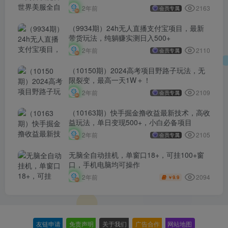
学
2163
2年前
会员专属
（9934期）24h无人直播支付宝项目，最新
带货玩法，纯躺赚实测日入500+
2110
2年前
会员专属
（10150期）2024高考项目野路子玩法，无
限裂变，最高一天1W＋！
2109
2年前
会员专属
（10163期）快手掘金撸收益最新技术，高收
益玩法，单日变现500+，小白必备项目
2105
2年前
会员专属
无脑全自动挂机，单窗口18+，可挂100+窗
口，手机电脑均可操作
2094
2年前
9.9
￥
友链申请
-
免责声明
-
关于我们
-
广告合作
-
网站地图