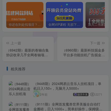
你还在到处找项目？还在当韭菜？我靠卖项目一个月收入5万+，曾经我也是个失败者。
全网VIP课程 无损下载~
上一篇
下一篇
（6942期）最新的卷轴合集
（6960期）最新科技掘金多
协议收录几乎全网卷轴项
平台多功能挂机广告掘金项
目，多平台批量养号单机几
目，单机一天20+【挂机脚
百+
本+详…
相关推荐
（9448期）2024网易云音乐人挂机项目，单
机日入150+，无脑月入5000+
2271
2年前
会员专属
（9111期）全网首发魔兽世界美服全自动打
金搬砖，日入1000+，简单好操作，保姆级教