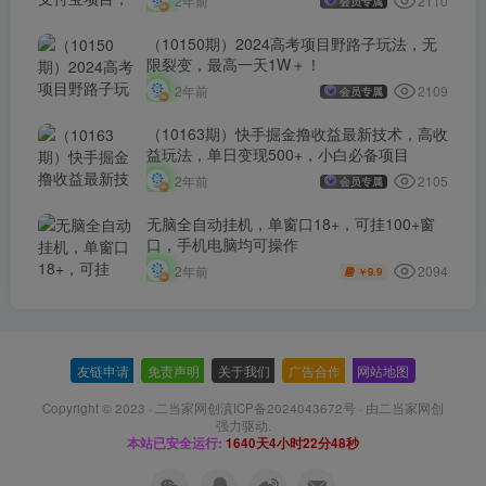
2110
2年前
会员专属
（10150期）2024高考项目野路子玩法，无
限裂变，最高一天1W＋！
2109
2年前
会员专属
（10163期）快手掘金撸收益最新技术，高收
益玩法，单日变现500+，小白必备项目
2105
2年前
会员专属
无脑全自动挂机，单窗口18+，可挂100+窗
口，手机电脑均可操作
2094
2年前
9.9
￥
友链申请
-
免责声明
-
关于我们
-
广告合作
-
网站地图
Copyright © 2023 ·
二当家网创滇ICP备2024043672号
· 由
二当家网创
强力驱动.
本站已安全运行:
1640天4小时22分48秒