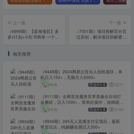
你还在到处找项目？还在当韭菜？我靠卖项目一个月收入5万+，曾经我也是个失败者。
全网VIP课程 无损下载~
上一篇
下一篇
（6999期）【蓝海项目】多
（7001期）项目拆解百分百
多v计划+小红书商单 一个视
过原创，解决项目拆解赛道
频三份收益 工作室月入10w
难过原创的问题
相关推荐
（9448期）2024网易云音乐人挂机项目，单
机日入150+，无脑月入5000+
2271
2年前
会员专属
（9111期）全网首发魔兽世界美服全自动打
金搬砖，日入1000+，简单好操作，保姆级教
学
2163
2年前
会员专属
（9934期）24h无人直播支付宝项目，最新
带货玩法，纯躺赚实测日入500+