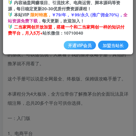
内容涵盖网赚项目、引流技术、电商运营、脚本源码等资
开通会员
源，每日稳定更新20-30优质付费资源课程！
本站VIP
限时特惠，
￥79/年，￥99/永久 (推广佣金70%)，
全
站资源免费下载，
每天更新，欢迎加入！
二当家网创开放加盟，搭建一个和二当家网创一样的知识付
费平台，月入5万+
站长微信：10710040
今天给大家分享下撸茅的一些浅薄经验，希望能帮到有需要
开通VIP会员
加盟当站长
的朋友。可以这么说，大家看了我的撸茅攻略手册，其他的
撸茅就不用看了。
这个手册可以说是全网最全、终极版、保姆级攻略手册了。
本课程分为4大板块，全方位带你了解撸茅台的全面玩法及详
细注释，总共20多个平台可供你选择。
一：入门版
1、电商平台