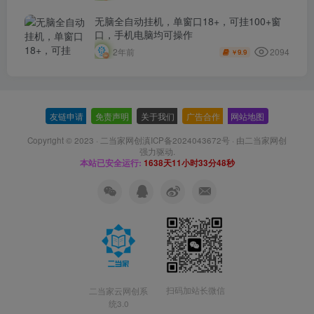
无脑全自动挂机，单窗口18+，可挂100+窗
口，手机电脑均可操作
2094
2年前
9.9
￥
友链申请
-
免责声明
-
关于我们
-
广告合作
-
网站地图
Copyright © 2023 ·
二当家网创滇ICP备2024043672号
· 由
二当家网创
强力驱动.
本站已安全运行:
1638天11小时33分49秒
扫码加站长微信
二当家云网创系
统3.0