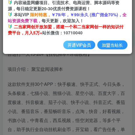
内容涵盖网赚项目、引流技术、电商运营、脚本源码等资
开通会员
源，每日稳定更新20-30优质付费资源课程！
本站VIP
限时特惠，
￥79/年，￥99/永久 (推广佣金70%)，
全
站资源免费下载，
每天更新，欢迎加入！
二当家网创开放加盟，搭建一个和二当家网创一样的知识付
费平台，月入5万+
站长微信：10710040
外面收费688的聚宝盆阅读掘金全自动挂机项目，单机多平
开通VIP会员
加盟当站长
台运行一天15-20+【挂机脚本+详细教程】
项目介绍： 聚宝盆阅读脚本
这款软件支持30个APP：快手极速、快手正式、今日头条，
头条极速，七猫小说、熊猫小说、星空小说、百度大字，百
度极速、抖音极速、茄子小说、快手小说、抖音正式、番茄
小说、番茄音乐，番茄畅听音乐，点淘，快音，好看视频，
书旗小说，中青看点，西瓜视频，悟空浏览器，等多个平
台，助手执行全自动挂机刷金币，开宝箱，看广告任务，单