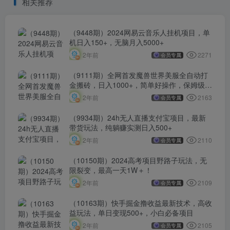
相关推荐
（9448期）2024网易云音乐人挂机项目，单
机日入150+，无脑月入5000+
2271
2年前
会员专属
（9111期）全网首发魔兽世界美服全自动打
金搬砖，日入1000+，简单好操作，保姆级教
学
2163
2年前
会员专属
（9934期）24h无人直播支付宝项目，最新
带货玩法，纯躺赚实测日入500+
2110
2年前
会员专属
（10150期）2024高考项目野路子玩法，无
限裂变，最高一天1W＋！
2109
2年前
会员专属
（10163期）快手掘金撸收益最新技术，高收
益玩法，单日变现500+，小白必备项目
2105
2年前
会员专属