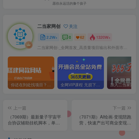
愿你永远活的像个孩子
二当家网创
关注
2.2W+
0
1320W+
62
二当家网创-_全网首发_高质量项目输出和外面市场高价课程一模一样
你还在到处找项目？还在当韭菜？我靠卖项目一个月收入5万+，曾经我也是个失败者。
全网VIP课程 无损下载~
上一篇
下一篇
（7069期）最新量子宇宙平
（7071期）AI绘画·变现陪跑
台协议辅助挂机脚本，单号
营，快速产出可商业变现的
零撸50-100+多号多撸
图（11节课）