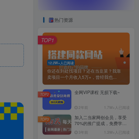
热门资源
TOP1
12.2W+人已阅读
你还在到处找项目？还在当韭菜？我靠
卖项目一个月收入5万+，曾经我也...
全网VIP课程 无损下载~
TOP2
2年前
1.7W+人已阅读
加入二当家网创会员，享受
TOP3
70%的推广提成，免费学习
网上万种创业课程，菜鸟变
3年前
1.3W+人已阅读
大神。