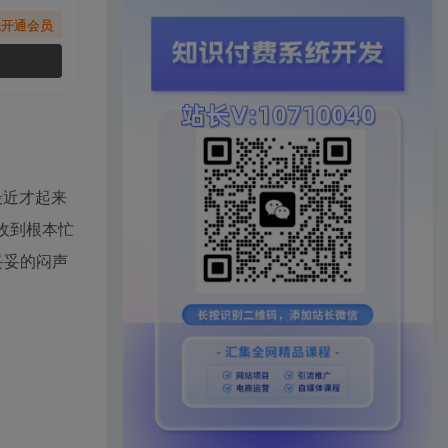
先开通会员
最近才起来
收到根本忙
妥妥的闷声