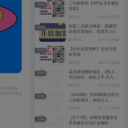
二当家网创【VIP会员专属交
TOP4
流群】
3年前
9166人已阅读
加盟二当家云网创，搭建同
TOP5
款项目资源站，实现月入5万
+
3年前
4641人已阅读
【站长运营资料】无水印课
TOP6
程资源
3年前
2893人已阅读
某讯游戏搬砖项目，0投入，
TOP7
可以挂机，轻松上手,月入
3000+上不封顶
2年前
2290人已阅读
请联系客服微
或转载任何违法
（9448期）2024网易云音乐
TOP8
人挂机项目，单机日入
150+，无脑月入5000+
2年前
2271人已阅读
（9111期）全网首发魔兽世
TOP9
界美服全自动打金搬砖，日