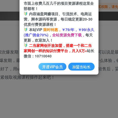
市面上收费几百几千的项目资源课程这里全
您暂无购买权限，请
部都有！
内容涵盖网赚项目、引流技术、电商运
开通会员
营、脚本源码等资源，每日稳定更新20-30
优质付费资源课程！
本站VIP
限时特惠，
￥79/年，￥99/永久
(推广佣金70%)，
全站资源免费下载，
每天
更新，欢迎加入！
二当家网创开放加盟，搭建一个和二当
家网创一样的知识付费平台，月入5万+
站长
次爆发期，高峰期一部手机日入6000+》。这个项目可以说是
微信：10710040
发期，最高可以日赚6000+，几分钟就收一次款是什么体验，
开通VIP会员
加盟当站长
备好了，用uc网盘发货，还能再挣4块钱一个人。0成本轻售后，
紧领取视频课程操作起来吧​！​