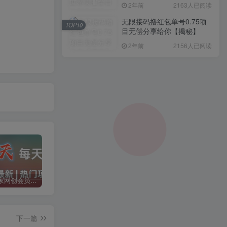
入1000+，简单好操作，保
2年前
2163人已阅读
姆级教学
无限接码撸红包单号0.75项
TOP10
目无偿分享给你【揭秘】
2年前
2156人已阅读
加入二当家网创会员，享受70%的推广提成，免费学习网上万种创业课程，菜鸟变大神。
二当家网创【VIP会员专属交流群】
加盟二当家云网创，搭建同款项目资源站，实现月入5万+
下一篇