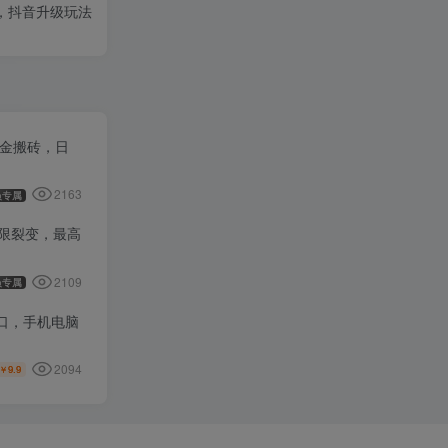
滨，抖音升级玩法
打金搬砖，日
2163
员专属
无限裂变，最高
2109
员专属
窗口，手机电脑
2094
9.9
￥