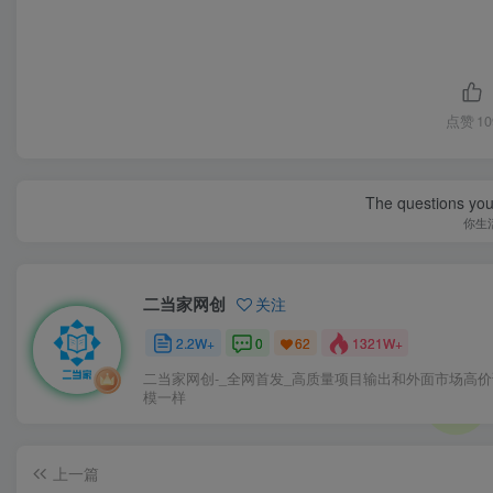
点赞
10
The questions you 
你生
二当家网创
关注
2.2W+
0
1321W+
62
二当家网创-_全网首发_高质量项目输出和外面市场高
模一样
上一篇