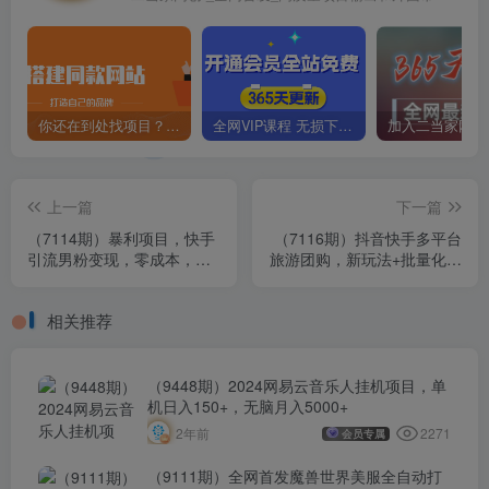
你还在到处找项目？还在当韭菜？我靠卖项目一个月收入5万+，曾经我也是个失败者。
全网VIP课程 无损下载~
上一篇
下一篇
（7114期）暴利项目，快手
（7116期）抖音快手多平台
引流男粉变现，零成本，卖
旅游团购，新玩法+批量化操
多少赚多少，一部手机即可
作，无脑搬运小白轻松上
操作，一天1000+
手，轻…
相关推荐
（9448期）2024网易云音乐人挂机项目，单
机日入150+，无脑月入5000+
2271
2年前
会员专属
（9111期）全网首发魔兽世界美服全自动打