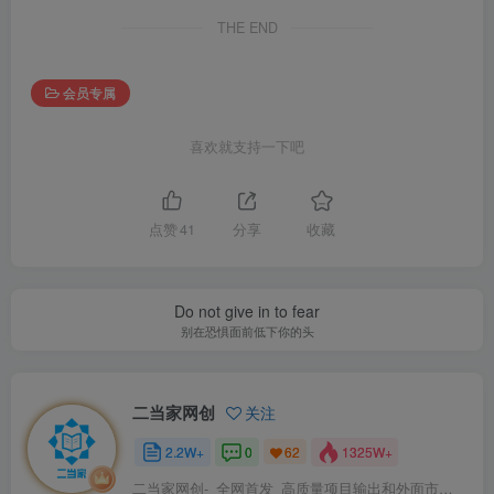
THE END
会员专属
喜欢就支持一下吧
点赞
41
分享
收藏
Do not give in to fear
别在恐惧面前低下你的头
二当家网创
关注
2.2W+
0
1325W+
62
二当家网创-_全网首发_高质量项目输出和外面市场高价课程一模一样