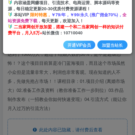
内容涵盖网赚项目、引流技术、电商运营、脚本源码等资
开通会员
源，每日稳定更新20-30优质付费资源课程！
本站VIP
限时特惠，
￥79/年，￥99/永久 (推广佣金70%)，
全
站资源免费下载，
每天更新，欢迎加入！
二当家网创开放加盟，搭建一个和二当家网创一样的知识付
费平台，月入5万+
站长微信：10710040
现在的离婚率比结婚率都高，有大数据表明2023年离婚人数
开通VIP会员
加盟当站长
达到了1500万人，超过了结婚人数的30%，是不是超级恐
怖！？这个项目目前算是冷门蓝海项目，而且这个市场虽然
小众但是流量非常大，利润也非常客观。现在知道的人不
多，先做先抢占市场！！课程目录：01.项目介绍 (离婚市场
大）02.准备工作及资料（教你准备工作一步到位）03.作品
制作发布（一招教会你如何快速变现）04.引流方式（能让你
月入过万的引流方法）
此处内容已隐藏，请付费后查看