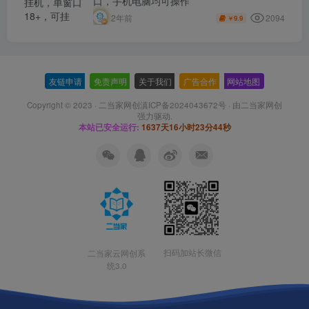
口，手机电脑均可操作
2094
2年前
9.9
￥
友链申请
-
免责声明
-
关于我们
-
广告合作
-
网站地图
Copyright © 2023 ·
二当家网创滇ICP备2024043672号
· 由
二当家网创
强力驱动.
本站已安全运行:
1637天16小时23分45秒
扫码加站长微信
二当家云网创系
统3.0