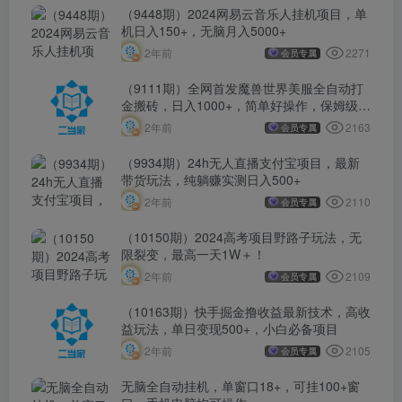
（9448期）2024网易云音乐人挂机项目，单
机日入150+，无脑月入5000+
2271
2年前
会员专属
（9111期）全网首发魔兽世界美服全自动打
金搬砖，日入1000+，简单好操作，保姆级教
学
2163
2年前
会员专属
（9934期）24h无人直播支付宝项目，最新
带货玩法，纯躺赚实测日入500+
2110
2年前
会员专属
（10150期）2024高考项目野路子玩法，无
限裂变，最高一天1W＋！
2109
2年前
会员专属
（10163期）快手掘金撸收益最新技术，高收
益玩法，单日变现500+，小白必备项目
2105
2年前
会员专属
无脑全自动挂机，单窗口18+，可挂100+窗