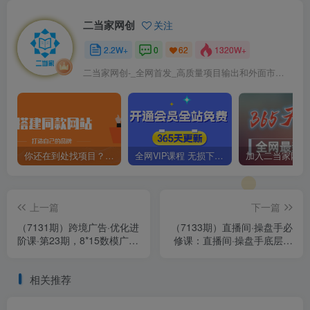
二当家网创
关注
2.2W+
0
1320W+
62
二当家网创-_全网首发_高质量项目输出和外面市场高价课程一模一样
你还在到处找项目？还在当韭菜？我靠卖项目一个月收入5万+，曾经我也是个失败者。
全网VIP课程 无损下载~
上一篇
下一篇
（7131期）跨境广告·优化进
（7133期）直播间·操盘手必
阶课·第23期，8*15数模广告
修课：直播间·操盘手底层逻
优化法，用数据驱动决策
辑解析与爆款打造（8节课）
相关推荐