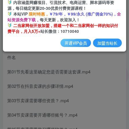
内容涵盖网赚项目、引流技术、电商运营、脚本源码等资
开通会员
源，每日稳定更新20-30优质付费资源课程！
本站VIP
限时特惠，
￥79/年，￥99/永久 (推广佣金70%)，
全
站资源免费下载，
每天更新，欢迎加入！
二当家网创开放加盟，搭建一个和二当家网创一样的知识付
费平台，月入5万+
站长微信：10710040
课程内容：
开通VIP会员
加盟当站长
件名
第01节先看这里确定您是否需要这套课.mp4
第02节在抖音卖课的步骤详情.mp4
第03节卖课需要哪些资质？.mp4
第04节卖课需要开通哪些账号？.mp4