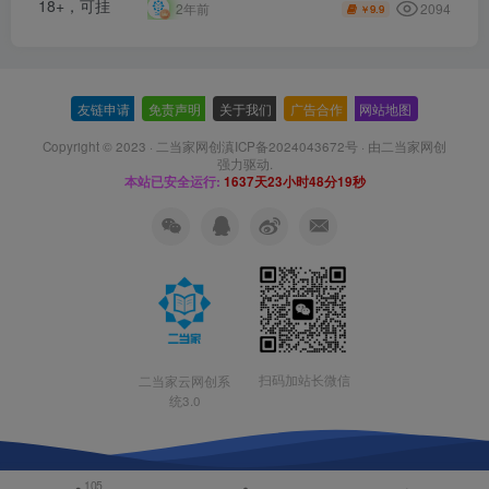
2094
2年前
9.9
￥
友链申请
-
免责声明
-
关于我们
-
广告合作
-
网站地图
Copyright © 2023 ·
二当家网创滇ICP备2024043672号
· 由
二当家网创
强力驱动.
本站已安全运行:
1637天23小时48分20秒
扫码加站长微信
二当家云网创系
统3.0
105