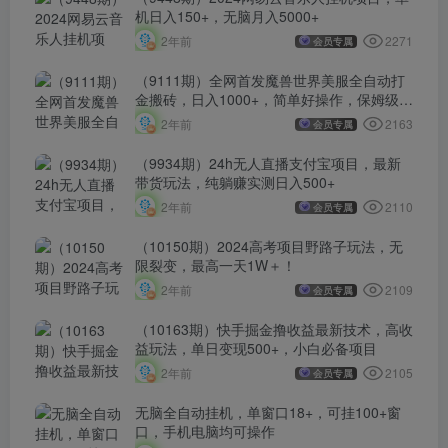
机日入150+，无脑月入5000+
2271
2年前
会员专属
（9111期）全网首发魔兽世界美服全自动打
金搬砖，日入1000+，简单好操作，保姆级教
学
2163
2年前
会员专属
（9934期）24h无人直播支付宝项目，最新
带货玩法，纯躺赚实测日入500+
2110
2年前
会员专属
（10150期）2024高考项目野路子玩法，无
限裂变，最高一天1W＋！
2109
2年前
会员专属
（10163期）快手掘金撸收益最新技术，高收
益玩法，单日变现500+，小白必备项目
2105
2年前
会员专属
无脑全自动挂机，单窗口18+，可挂100+窗
口，手机电脑均可操作