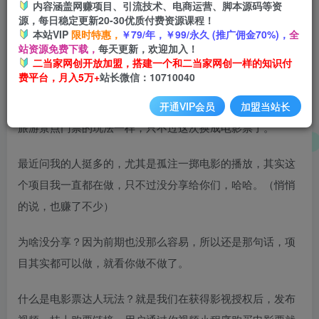
内容涵盖网赚项目、引流技术、电商运营、脚本源码等资
开通会员
源，每日稳定更新20-30优质付费资源课程！
本站VIP
限时特惠，
￥79/年，￥99/永久 (推广佣金70%)，
全
站资源免费下载，
每天更新，欢迎加入！
二当家网创开放加盟，搭建一个和二当家网创一样的知识付
费平台，月入5万+
站长微信：10710040
抖音电影票其实不是什么新的玩法了，跟之前给大家推荐的
开通VIP会员
加盟当站长
旅游景点门票的玩法一样，只不过这次换成电影票了。
最近问我的人挺多的，尤其是孤注一掷电影的播放，其实这
个项目我一直都在做，只不过没分享给你们，哈哈。（悄悄
的说，也赚了不少）
为啥没分享？因为前期也没那么容易，所以还是那句话，项
目其实都可以做，就看你做不做了。
什么是电影票达人玩法？就是我们在获得影视授权后，发布