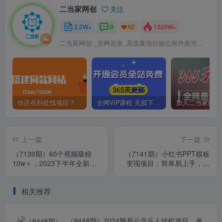
二当家网创
关注
2.2W+
0
1320W+
62
二当家网创-_全网首发_高质量项目输出和外面市场高价课程一模一样
你还在到处找项目？还在当韭菜？我靠卖项目一个月收入5万+，曾经我也是个失败者。
全网VIP课程 无损下载~
上一篇
下一篇
（7139期）60个视频吸粉
（7141期）小红书PPT模板
10w＋，2023下半年全新流
变现项目：简单易上手，日
量密码3D美女号新玩法（教
入400+（教程+226G素材模
程+资源）
板）
相关推荐
（9448期）2024网易云音乐人挂机项目，单