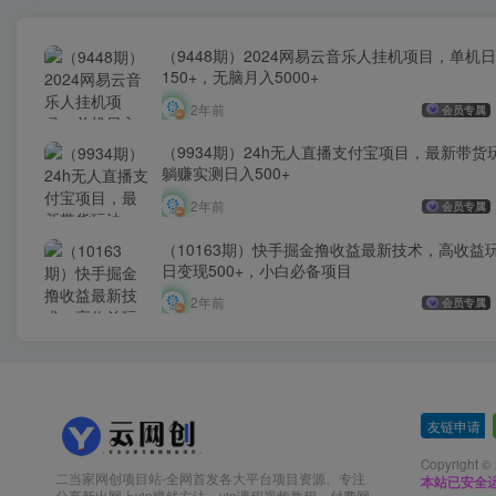
（9448期）2024网易云音乐人挂机项目，单机
150+，无脑月入5000+
2年前
会员专属
（9934期）24h无人直播支付宝项目，最新带货
躺赚实测日入500+
2年前
会员专属
（10163期）快手掘金撸收益最新技术，高收益
日变现500+，小白必备项目
2年前
会员专属
友链申请
-
Copyright ©
二当家网创项目站-全网首发各大平台项目资源、专注
本站已安全运
分享新出网上vip赚钱方法、vip课程视频教程、付费网