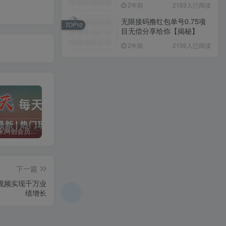
入1000+，简单好操作，保
2年前
2163人已阅读
姆级教学
无限接码撸红包单号0.75项
TOP10
目无偿分享给你【揭秘】
2年前
2156人已阅读
加入二当家网创会员，享受70%的推广提成，免费学习网上万种创业课程，菜鸟变大神。
二当家网创【VIP会员专属交流群】
加盟二当家云网创，搭建同款项目资源站，实现月入5万+
下一篇
视频实现千万业
绩增长