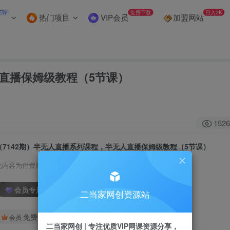
EW
免费下载
日入2K
热门项目
VIP会员
加盟网站
人直播保姆级教程（5节课）
1526
（7142期）半无人直播系列课程，半无人直播保姆级教程（5节课）
此内容为付费阅读，请付费后查看
会员专属资源
二当家网创资源站
免费
会员
二当家网创 | 专注优质VIP网课资源分享，