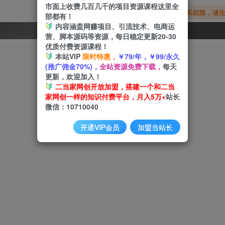
市面上收费几百几千的项目资源课程这里全
您暂无购买权限，请
部都有！
内容涵盖网赚项目、引流技术、电商运
开通会员
营、脚本源码等资源，每日稳定更新20-30
优质付费资源课程！
本站VIP
限时特惠，
￥79/年，￥99/永久
(推广佣金70%)，
全站资源免费下载，
每天
更新，欢迎加入！
二当家网创开放加盟，搭建一个和二当
家网创一样的知识付费平台，月入5万+
站长
微信：10710040
开通VIP会员
加盟当站长