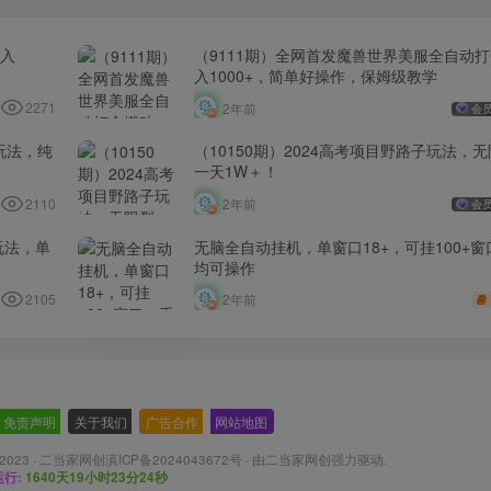
日入
（9111期）全网首发魔兽世界美服全自动
入1000+，简单好操作，保姆级教学
2271
2年前
会
玩法，纯
（10150期）2024高考项目野路子玩法，
一天1W＋！
2110
2年前
会
玩法，单
无脑全自动挂机，单窗口18+，可挂100+
均可操作
2105
2年前
免责声明
-
关于我们
-
广告合作
-
网站地图
 2023 ·
二当家网创滇ICP备2024043672号
· 由
二当家网创
强力驱动.
行:
1640天19小时23分25秒