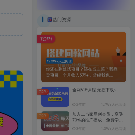
热门资源
TOP1
12.2W+人已阅读
你还在到处找项目？还在当韭菜？我靠
卖项目一个月收入5万+，曾经我也...
全网VIP课程 无损下载~
TOP2
2年前
1.7W+人已阅读
加入二当家网创会员，享受
TOP3
70%的推广提成，免费学习
网上万种创业课程，菜鸟变
3年前
1.3W+人已阅读
大神。