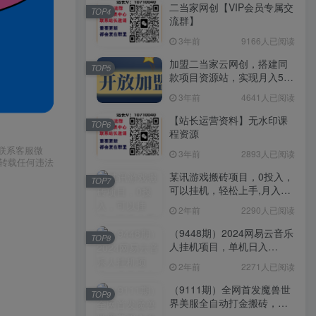
二当家网创【VIP会员专属交
TOP4
流群】
3年前
9166人已阅读
加盟二当家云网创，搭建同
TOP5
款项目资源站，实现月入5万
+
3年前
4641人已阅读
【站长运营资料】无水印课
TOP6
程资源
请联系客服微
3年前
2893人已阅读
或转载任何违法
某讯游戏搬砖项目，0投入，
TOP7
可以挂机，轻松上手,月入
3000+上不封顶
2年前
2290人已阅读
（9448期）2024网易云音乐
TOP8
人挂机项目，单机日入
150+，无脑月入5000+
2年前
2271人已阅读
（9111期）全网首发魔兽世
TOP9
界美服全自动打金搬砖，日