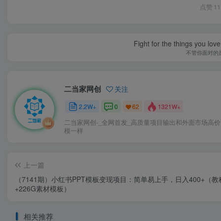
点赞
11
Fight for the things you love
不管你面对的
二当家网创
关注
2.2W+
0
1321W+
62
二当家网创-_全网首发_高质量项目输出和外面市场高
模一样
上一篇
（7141期）小红书PPT模板变现项目：简单易上手，日入400+（教
+226G素材模板）
相关推荐