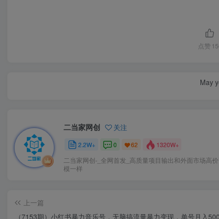
点赞
15
May yo
二当家网创
关注
2.2W+
0
1320W+
62
二当家网创-_全网首发_高质量项目输出和外面市场高
模一样
上一篇
（7153期）小红书暴力音乐号，无脑搞流量暴力变现，单号月入500