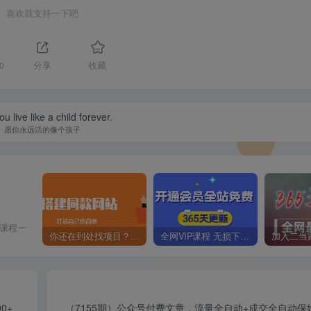
喜欢就支持一下吧
0
分享
收藏
u live like a child forever.
愿你永远活的像个孩子
价课程一
你还在到处找项目？还在当韭菜？我靠卖项目一个月收入5万+，曾经我也是个失败者。
全网VIP课程 无损下载~
0+
（7155期）公众号付费文章，流量全自动+成交全自动