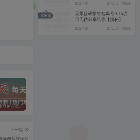
入1000+，简单好操作，保
2年前
2163人已阅读
姆级教学
无限接码撸红包单号0.75项
TOP10
目无偿分享给你【揭秘】
2年前
2155人已阅读
加入二当家网创会员，享受70%的推广提成，免费学习网上万种创业课程，菜鸟变大神。
二当家网创【VIP会员专属交流群】
加盟二当家云网创，搭建同款项目资源站，实现月入5万+
下一篇
保姆级傻瓜式玩法