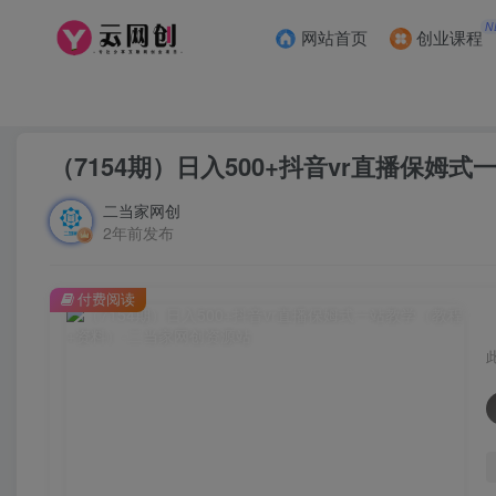
N
网站首页
创业课程
首页
创业课程
会员专属
正文
（7154期）日入500+抖音vr直播保姆
二当家网创
2年前发布
付费阅读