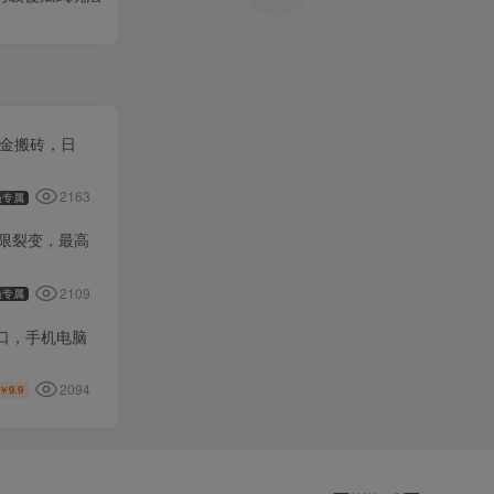
打金搬砖，日
2163
员专属
无限裂变，最高
2109
员专属
窗口，手机电脑
2094
9.9
￥