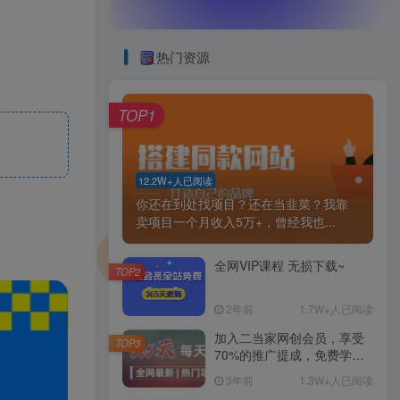
热门资源
TOP1
12.2W+人已阅读
你还在到处找项目？还在当韭菜？我靠
卖项目一个月收入5万+，曾经我也...
全网VIP课程 无损下载~
TOP2
2年前
1.7W+人已阅读
加入二当家网创会员，享受
TOP3
70%的推广提成，免费学习
网上万种创业课程，菜鸟变
3年前
1.3W+人已阅读
大神。