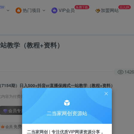
EW
免费下载
日入2K
热门项目
VIP会员
加盟网站
式一站教学（教程+资料）
1426
（7154期）日入500+抖音vr直播保姆式一站教学（教程+资料）
此内容为付费阅读，请付费后查看
会员专属资源
二当家网创资源站
免费
会员
二当家网创 | 专注优质VIP网课资源分享，