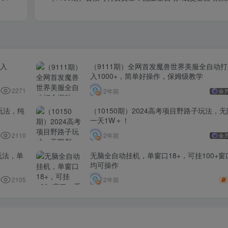
日入
（9111期）全网首发魔兽世界美服全自动
入1000+，简单好操作，保姆级教学
2271
2年前
会
玩法，纯
（10150期）2024高考项目野路子玩法，
一天1W＋！
2110
2年前
会
玩法，单
无脑全自动挂机，单窗口18+，可挂100+
均可操作
2105
2年前