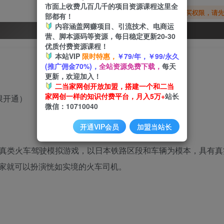
市面上收费几百几千的项目资源课程这里全
您暂无购买权限，请
部都有！
内容涵盖网赚项目、引流技术、电商运
开通会员
营、脚本源码等资源，每日稳定更新20-30
优质付费资源课程！
本站VIP
限时特惠，
￥79/年，￥99/永久
(推广佣金70%)，
全站资源免费下载，
每天
更新，欢迎加入！
二当家网创开放加盟，搭建一个和二当
家网创一样的知识付费平台，月入5万+
站长
限开通）
微信：10710040
开通VIP会员
加盟当站长
tor)是一款拟真类火车驾驶模拟游戏，以日本铁路区段和车辆为模本，具有
家就可以扮演恍如实境的火车司机。