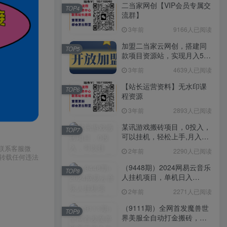
二当家网创【VIP会员专属交
TOP4
流群】
3年前
9166人已阅读
加盟二当家云网创，搭建同
TOP5
款项目资源站，实现月入5万
+
3年前
4639人已阅读
【站长运营资料】无水印课
TOP6
程资源
3年前
2893人已阅读
某讯游戏搬砖项目，0投入，
TOP7
可以挂机，轻松上手,月入
3000+上不封顶
请联系客服微
2年前
2290人已阅读
或转载任何违法
（9448期）2024网易云音乐
TOP8
人挂机项目，单机日入
150+，无脑月入5000+
2年前
2271人已阅读
（9111期）全网首发魔兽世
TOP9
界美服全自动打金搬砖，日