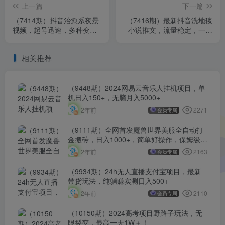
上一篇
下一篇
（7414期）抖音治愈系夜景
（7416期）最新抖音洗地毯
视频，起号迅速，多种变现
小说推文，流量稳定，一天
方式，小白轻松掌握（附
收入600（附177G素材）
120G素材）
相关推荐
（9448期）2024网易云音乐人挂机项目，单
机日入150+，无脑月入5000+
2271
2年前
会员专属
（9111期）全网首发魔兽世界美服全自动打
金搬砖，日入1000+，简单好操作，保姆级教
学
2163
2年前
会员专属
（9934期）24h无人直播支付宝项目，最新
带货玩法，纯躺赚实测日入500+
2110
2年前
会员专属
（10150期）2024高考项目野路子玩法，无
限裂变，最高一天1W＋！