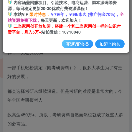
内容涵盖网赚项目、引流技术、电商运营、脚本源码等资
开通会员
源，每日稳定更新20-30优质付费资源课程！
本站VIP
限时特惠，
￥79/年，￥99/永久 (推广佣金70%)，
全
站资源免费下载，
每天更新，欢迎加入！
二当家网创开放加盟，搭建一个和二当家网创一样的知识付
费平台，月入5万+
站长微信：10710040
今天给大家带来的项目是《闲鱼实战操作项目，售卖考研资
开通VIP会员
加盟当站长
料，一天收入800+
一部手机轻松搞定（附考研资料）》，很多大学生为了有更
好的发展，
都会选择考研来继续深造。但是考研的难度是非常大的，今
年全国考研报考人
数高达450万+。所以，考研资料自然而然也就成了这些人群
的必需品。