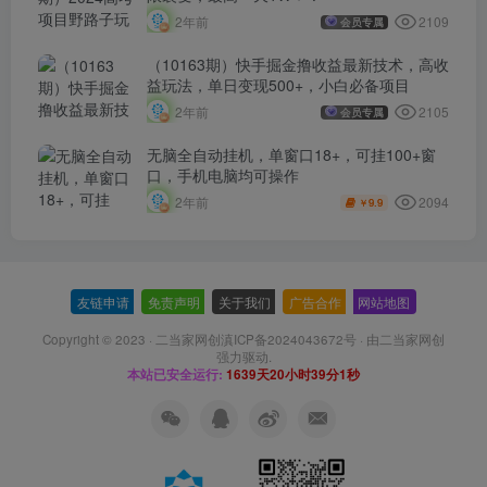
2109
2年前
会员专属
（10163期）快手掘金撸收益最新技术，高收
益玩法，单日变现500+，小白必备项目
2105
2年前
会员专属
无脑全自动挂机，单窗口18+，可挂100+窗
口，手机电脑均可操作
2094
2年前
9.9
￥
友链申请
-
免责声明
-
关于我们
-
广告合作
-
网站地图
Copyright © 2023 ·
二当家网创滇ICP备2024043672号
· 由
二当家网创
强力驱动.
本站已安全运行:
1639天20小时39分2秒