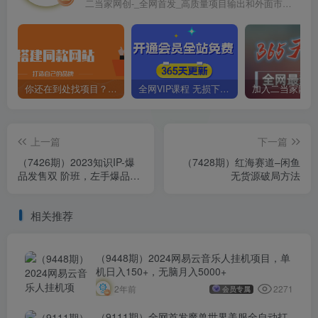
二当家网创-_全网首发_高质量项目输出和外面市场高价课程一模一样
你还在到处找项目？还在当韭菜？我靠卖项目一个月收入5万+，曾经我也是个失败者。
全网VIP课程 无损下载~
上一篇
下一篇
（7426期）2023知识IP-爆
（7428期）红海赛道–闲鱼
品发售双 阶班，左手爆品右
无货源破局方法
手发售，开启批量收钱
相关推荐
（9448期）2024网易云音乐人挂机项目，单
机日入150+，无脑月入5000+
2271
2年前
会员专属
（9111期）全网首发魔兽世界美服全自动打