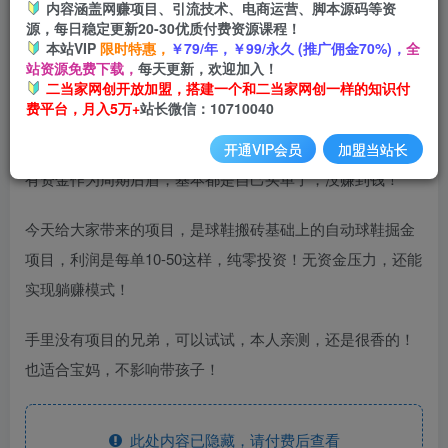
内容涵盖网赚项目、引流技术、电商运营、脚本源码等资
开通会员
源，每日稳定更新20-30优质付费资源课程！
本站VIP
限时特惠，
￥79/年，￥99/永久 (推广佣金70%)，
全
站资源免费下载，
每天更新，欢迎加入！
二当家网创开放加盟，搭建一个和二当家网创一样的知识付
费平台，月入5万+
站长微信：10710040
球鞋搬砖是个老项目了，赚钱是没得说的，但是，普通人没
开通VIP会员
加盟当站长
有资金作为周期后盾，基本都是自己买单了，没赚到钱！
今天给大家带来的项目，是球鞋搬砖基础上的自动球鞋掘金
项目，利润是每单10-50这样，纯零投资！无资金压力，还能
实现躺赚模式！
手里没有项目的兄弟，可以试试，本人亲测，还是很香的！
也适合宝妈，不影响带孩子！
此处内容已隐藏，请付费后查看