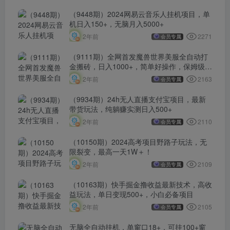
（9448期）2024网易云音乐人挂机项目，单
机日入150+，无脑月入5000+
2271
2年前
会员专属
（9111期）全网首发魔兽世界美服全自动打
金搬砖，日入1000+，简单好操作，保姆级教
学
2163
2年前
会员专属
（9934期）24h无人直播支付宝项目，最新
带货玩法，纯躺赚实测日入500+
2110
2年前
会员专属
（10150期）2024高考项目野路子玩法，无
限裂变，最高一天1W＋！
2109
2年前
会员专属
（10163期）快手掘金撸收益最新技术，高收
益玩法，单日变现500+，小白必备项目
2105
2年前
会员专属
无脑全自动挂机，单窗口18+，可挂100+窗