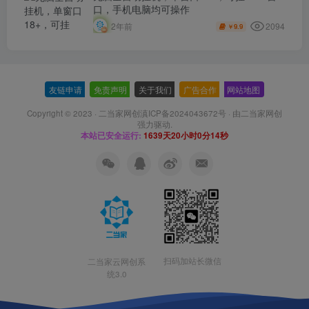
口，手机电脑均可操作
2094
2年前
9.9
￥
友链申请
-
免责声明
-
关于我们
-
广告合作
-
网站地图
Copyright © 2023 ·
二当家网创滇ICP备2024043672号
· 由
二当家网创
强力驱动.
本站已安全运行:
1639天20小时0分15秒
扫码加站长微信
二当家云网创系
统3.0