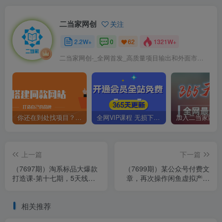
二当家网创
关注
2.2W+
0
1321W+
62
二当家网创-_全网首发_高质量项目输出和外面市场高价课程一模一样
你还在到处找项目？还在当韭菜？我靠卖项目一个月收入5万+，曾经我也是个失败者。
全网VIP课程 无损下载~
上一篇
下一篇
（7697期）淘系标品大爆款
（7699期）某公众号付费文
打造课-第十七期，5天线上
章，再次操作闲鱼虚拟产品
课
的完整过程
相关推荐