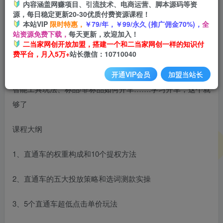
内容涵盖网赚项目、引流技术、电商运营、脚本源码等资
开通会员
源，每日稳定更新20-30优质付费资源课程！
本站VIP
限时特惠，
￥79/年，￥99/永久 (推广佣金70%)，
全
站资源免费下载，
每天更新，欢迎加入！
二当家网创开放加盟，搭建一个和二当家网创一样的知识付
费平台，月入5万+
站长微信：10710040
权重分析方法、关键词超低价玩法、拖价玩法、人群玩法、
开通VIP会员
加盟当站长
智能工具玩法、标品/非标品如何开车…….学习开车，这个就
够了
课程大纲
1、直通车的权重构成和10个提权方法
2、直通车的五大投放策略和选词测款实操
3、5个直通车超低点击单价玩法