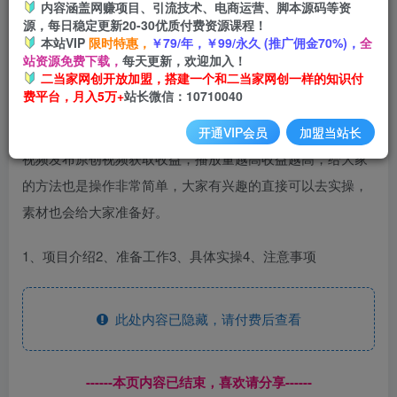
内容涵盖网赚项目、引流技术、电商运营、脚本源码等资
开通会员
源，每日稳定更新20-30优质付费资源课程！
本站VIP
限时特惠，
￥79/年，￥99/永久 (推广佣金70%)，
全
站资源免费下载，
每天更新，欢迎加入！
二当家网创开放加盟，搭建一个和二当家网创一样的知识付
费平台，月入5万+
站长微信：10710040
今天给大家分享一个通过原创视频的掘金项目，就是在西瓜
开通VIP会员
加盟当站长
视频发布原创视频获取收益，播放量越高收益越高，给大家
的方法也是操作非常简单，大家有兴趣的直接可以去实操，
素材也会给大家准备好。
1、项目介绍2、准备工作3、具体实操4、注意事项
此处内容已隐藏，请付费后查看
------本页内容已结束，喜欢请分享------