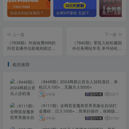
你还在到处找项目？还在当韭菜？我靠卖项目一个月收入5万+，曾经我也是个失败者。
全网VIP课程 无损下载~
上一篇
下一篇
（7838期）外面收费688的
（7840期）零投入轻松薅国
抖音直播伴侣新规则跳过投
外任务网站羊毛 单号轻松五
稿或开播指标
美金 可批量多开一天50+美
金
相关推荐
（9448期）2024网易云音乐人挂机项目，单
机日入150+，无脑月入5000+
2271
2年前
会员专属
（9111期）全网首发魔兽世界美服全自动打
金搬砖，日入1000+，简单好操作，保姆级教
学
2163
2年前
会员专属