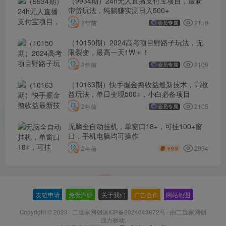
（9934期）24h无人直播支付宝项目，最新
带货玩法，纯躺赚实测日入500+
2110
2年前
会员专属
（10150期）2024高考项目野路子玩法，无
限裂变，最高一天1W＋！
2109
2年前
会员专属
（10163期）快手掘金撸收益最新技术，高收
益玩法，单日变现500+，小白必备项目
2105
2年前
会员专属
无脑全自动挂机，单窗口18+，可挂100+窗
口，手机电脑均可操作
2094
2年前
9.9
￥
友链申请
-
免责声明
-
关于我们
-
广告合作
-
网站地图
Copyright © 2023 ·
二当家网创滇ICP备2024043672号
· 由
二当家网创
强力驱动.