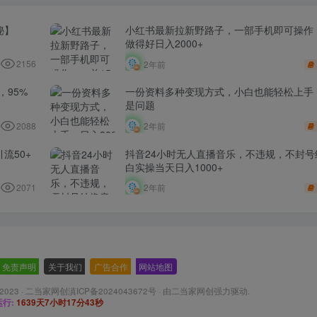
秘】
小红书最新拉新野路子，一部手机即可操作，
做得好日入2000+
2156
2年前
​95%
一份资料多种变现方式，小白也能轻松上手，
是问题
2088
2年前
流50+
抖音24小时无人直播音乐，不违规，不封号
白实操当天日入1000+
2071
2年前
免责声明
-
关于我们
-
广告合作
-
网站地图
 2023 ·
二当家网创滇ICP备2024043672号
· 由
二当家网创
强力驱动.
行:
1639天7小时17分44秒