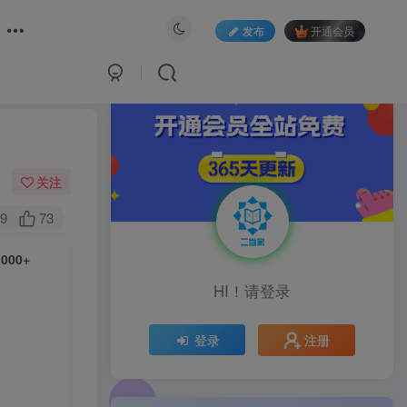
发布
开通会员
关注
9
73
00+
HI！请登录
注册
登录