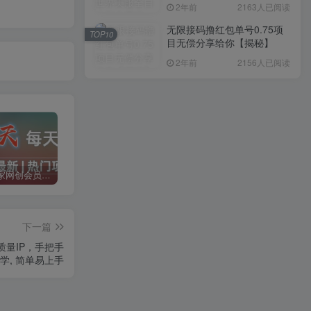
入1000+，简单好操作，保
2年前
2163人已阅读
姆级教学
无限接码撸红包单号0.75项
TOP10
目无偿分享给你【揭秘】
2年前
2156人已阅读
加入二当家网创会员，享受70%的推广提成，免费学习网上万种创业课程，菜鸟变大神。
二当家网创【VIP会员专属交流群】
加盟二当家云网创，搭建同款项目资源站，实现月入5万+
下一篇
质量IP，手把手
学, 简单易上手