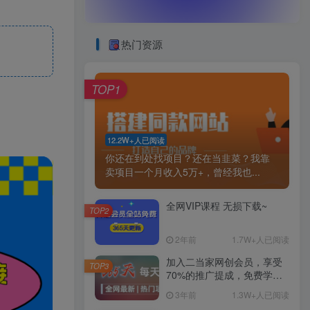
热门资源
TOP1
12.2W+人已阅读
你还在到处找项目？还在当韭菜？我靠
卖项目一个月收入5万+，曾经我也...
全网VIP课程 无损下载~
TOP2
2年前
1.7W+人已阅读
加入二当家网创会员，享受
TOP3
70%的推广提成，免费学习
网上万种创业课程，菜鸟变
3年前
1.3W+人已阅读
大神。