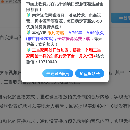
免费
会员
市面上收费几百几千的项目资源课程这里全
部都有！
内容涵盖网赚项目、引流技术、电商运
登
营、脚本源码等资源，每日稳定更新20-30
优质付费资源课程！
本站VIP
限时特惠，
￥79/年，￥99/永久
实操当天日入1000+【揭秘】
(推广佣金70%)，
全站资源免费下载，
每天
更新，欢迎加入！
二当家网创开放加盟，搭建一个和二当
家网创一样的知识付费平台，月入5万+
站长
微信：10710040
发布视频内容或进行直播与观众互动来获得流量和收益。其中，“
开通VIP会员
加盟当站长
，主播收到音浪后可以兑换成现金收益。
种自动化的直播方式，通过设置播放预先录制的音乐内容，实现无
发现设置好就可以实现无人看管，回家提现实测48小时6场没有
种自动化的直播方式，通过设置播放预先录制的音乐内容，实现无