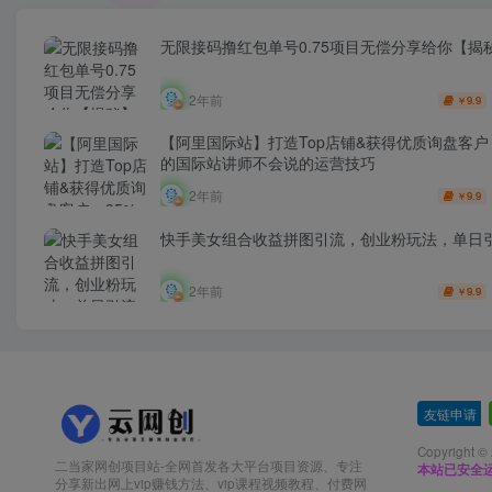
无限接码撸红包单号0.75项目无偿分享给你【揭
2年前
9.9
￥
【阿里国际站】打造Top店铺&获得优质询盘客户，
的国际站讲师不会说的运营技巧
2年前
9.9
￥
快手美女组合收益拼图引流，创业粉玩法，单日引
2年前
9.9
￥
友链申请
-
Copyright ©
二当家网创项目站-全网首发各大平台项目资源、专注
本站已安全运
分享新出网上vip赚钱方法、vip课程视频教程、付费网