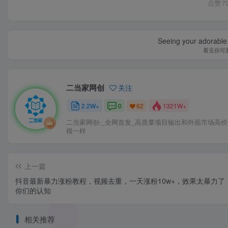
点赞
7
Seeing your adorable 
看见你可
二当家网创
关注
2.2W+
0
1321W+
62
二当家网创-_全网首发_高质量项目输出和外面市场高
模一样
上一篇
抖音最新暴力涨粉教程，视频去重，一天涨粉10w+，效果太暴力了
你们的认知
相关推荐