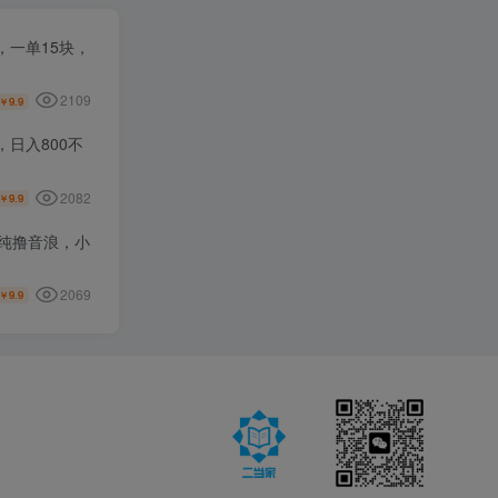
一单15块，
2109
9.9
￥
日入800不
2082
9.9
￥
纯撸音浪，小
2069
9.9
￥