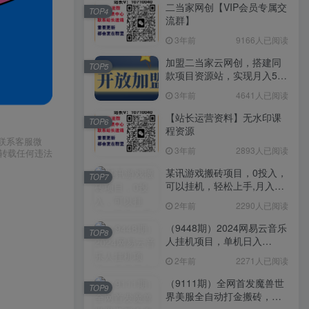
二当家网创【VIP会员专属交
TOP4
流群】
3年前
9166人已阅读
加盟二当家云网创，搭建同
TOP5
款项目资源站，实现月入5万
+
3年前
4641人已阅读
【站长运营资料】无水印课
TOP6
程资源
请联系客服微
3年前
2893人已阅读
或转载任何违法
某讯游戏搬砖项目，0投入，
TOP7
可以挂机，轻松上手,月入
3000+上不封顶
2年前
2290人已阅读
（9448期）2024网易云音乐
TOP8
人挂机项目，单机日入
150+，无脑月入5000+
2年前
2271人已阅读
（9111期）全网首发魔兽世
TOP9
界美服全自动打金搬砖，日