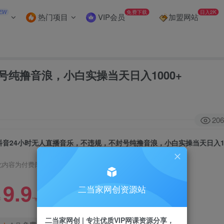
EW
免费下载
日入2K
热门项目
VIP会员
加盟网站
号纯撸音浪，小白实操当天日入1000+
206
抖音24小时无人直播音乐，不违规，不封号纯撸音浪，小白实操当天日入10
此内容为付费阅读，请付费后查看
9.9
二当家网创资源站
99
￥
￥
二当家网创 | 专注优质VIP网课资源分享，