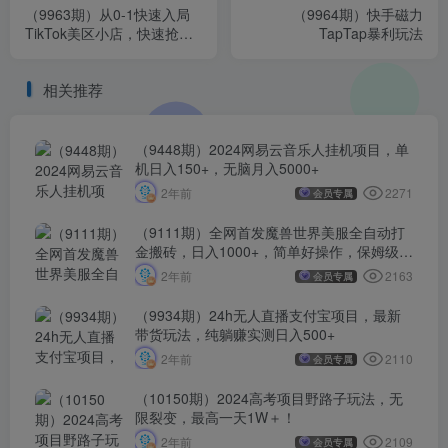
（9963期）从0-1快速入局
（9964期）快手磁力
TikTok美区小店，快速抢占
TapTap暴利玩法
流量黄金期，日出千单（9节
课）
相关推荐
（9448期）2024网易云音乐人挂机项目，单
机日入150+，无脑月入5000+
2271
2年前
会员专属
（9111期）全网首发魔兽世界美服全自动打
金搬砖，日入1000+，简单好操作，保姆级教
学
2163
2年前
会员专属
（9934期）24h无人直播支付宝项目，最新
带货玩法，纯躺赚实测日入500+
2110
2年前
会员专属
（10150期）2024高考项目野路子玩法，无
限裂变，最高一天1W＋！
2109
2年前
会员专属