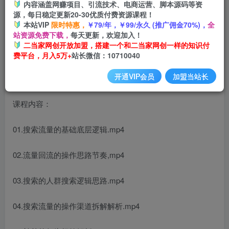
内容涵盖网赚项目、引流技术、电商运营、脚本源码等资
开通会员
源，每日稳定更新20-30优质付费资源课程！
本站VIP
限时特惠，
￥79/年，￥99/永久 (推广佣金70%)，
全
站资源免费下载，
每天更新，欢迎加入！
二当家网创开放加盟，搭建一个和二当家网创一样的知识付
费平台，月入5万+
站长微信：10710040
开通VIP会员
加盟当站长
课程内容：
01.搜索流量的基础底层逻辑.mp4
02.流量回流的操作思路节奏,mp4
03.搜索的人群搜索逻辑思路.mp4
04.搜索流量的操作渠道拆解解析.mp4