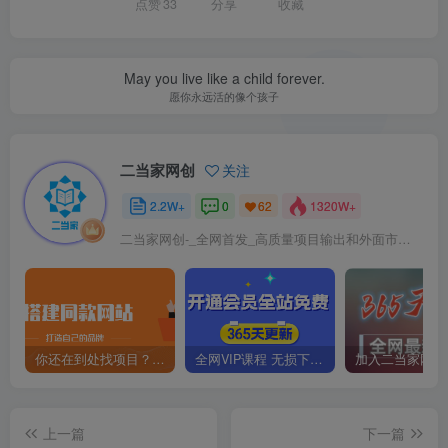
点赞
33
分享
收藏
May you live like a child forever.
愿你永远活的像个孩子
二当家网创
关注
2.2W+
0
1320W+
62
二当家网创-_全网首发_高质量项目输出和外面市场高价课程一模一样
你还在到处找项目？还在当韭菜？我靠卖项目一个月收入5万+，曾经我也是个失败者。
全网VIP课程 无损下载~
上一篇
下一篇