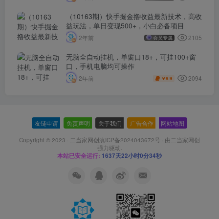
（10163期）快手掘金撸收益最新技术，高收
益玩法，单日变现500+，小白必备项目
2105
2年前
会员专属
无脑全自动挂机，单窗口18+，可挂100+窗
口，手机电脑均可操作
2094
2年前
9.9
￥
友链申请
-
免责声明
-
关于我们
-
广告合作
-
网站地图
Copyright © 2023 ·
二当家网创滇ICP备2024043672号
· 由
二当家网创
强力驱动.
本站已安全运行:
1637天22小时0分35秒