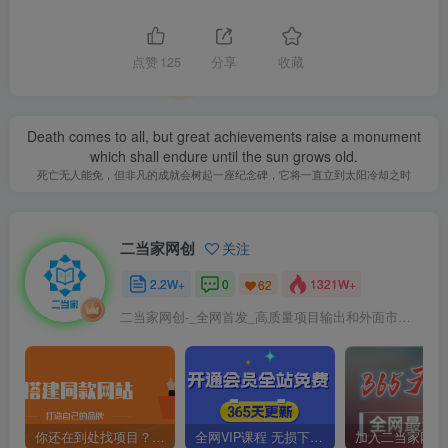
点赞
125
分享
收藏
Death comes to all, but great achievements raise a monument
which shall endure until the sun grows old.
死亡无人能免，但非凡的成就会树起一座纪念碑，它将一直立到太阳冷却之时
二当家网创
关注
2.2W+
0
1321W+
62
二当家网创-_全网首发_高质量项目输出和外面市场高价课程一模一样
你还在到处找项目？还在当韭菜？我靠卖项目一个月收入5万+，曾经我也是个失败者。
全网VIP课程 无损下载~