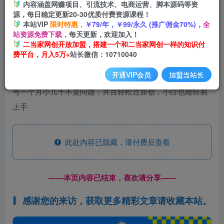
内容涵盖网赚项目、引流技术、电商运营、脚本源码等资
源，每日稳定更新20-30优质付费资源课程！
本站VIP
限时特惠，
￥79/年，￥99/永久 (推广佣金70%)，
全
站资源免费下载，
每天更新，欢迎加入！
二当家网创开放加盟，搭建一个和二当家网创一样的知识付
费平台，月入5万+
站长微信：10710040
今天给大家带来的是头条野路子搬砖玩法，这个玩法和以往
开通VIP会员
加盟当站长
不同，不需要你去改写文章，而且5分钟就能出一篇文章，单
号一个月小几千不是问题，并且轻松过原创，小白也能轻易
上手
此处内容已隐藏，请付费后查看
------本页内容已结束，喜欢请分享------
感谢您的来访，获取更多精彩文章请收藏本站。