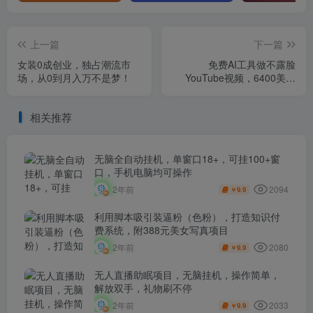
上一篇
下一篇
女装0成创业，独占潮流市
免费AI工具做不露脸
场，从0到月入万不是梦！
YouTube视频，6400美金
月，无任何门槛，小白轻松
上手
相关推荐
无脑全自动挂机，单窗口18+，可挂100+窗
口，手机电脑均可操作
2094
2年前
9.9
￥
利用脚本吸引装逼粉（色粉），打造知识付
费系统，附388元美女写真项目
2080
2年前
9.9
￥
无人直播助眠项目，无脑挂机，操作简单，
解放双手，礼物刷不停
2033
2年前
9.9
￥