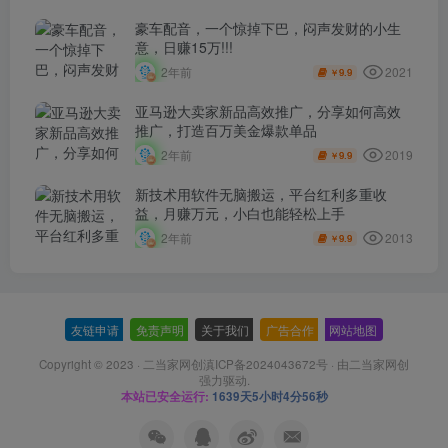
豪车配音，一个惊掉下巴，闷声发财的小生
意，日赚15万!!!
2021
2年前
9.9
￥
亚马逊大卖家新品高效推广，分享如何高效
推广，打造百万美金爆款单品
2019
2年前
9.9
￥
新技术用软件无脑搬运，平台红利多重收
益，月赚万元，小白也能轻松上手
2013
2年前
9.9
￥
友链申请
-
免责声明
-
关于我们
-
广告合作
-
网站地图
Copyright © 2023 ·
二当家网创滇ICP备2024043672号
· 由
二当家网创
强力驱动.
本站已安全运行:
1639天5小时4分56秒