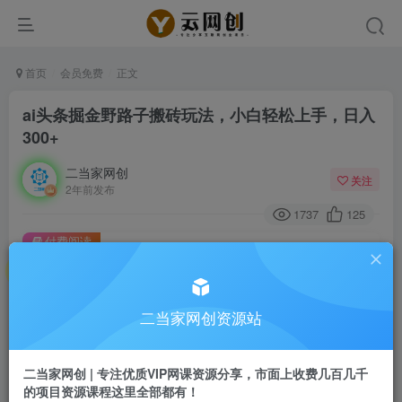
首页
会员免费
正文
ai头条掘金野路子搬砖玩法，小白轻松上手，日入
300+
二当家网创
关注
2年前发布
1737
125
付费阅读
ai头条掘金野路子搬砖玩法，小白轻松上手，日入300+
此内容为付费阅读，请付费后查看
9.9
二当家网创资源站
99
￥
￥
免费
会员
二当家网创 | 专注优质VIP网课资源分享，市面上收费几百几千
的项目资源课程这里全部都有！
登录购买