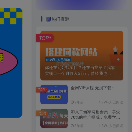
热门资源
TOP1
12.2W+人已阅读
你还在到处找项目？还在当韭菜？我靠
卖项目一个月收入5万+，曾经我也...
全网VIP课程 无损下载~
TOP2
2年前
1.7W+人已阅读
加入二当家网创会员，享受
TOP3
70%的推广提成，免费学习
网上万种创业课程，菜鸟变
3年前
1.3W+人已阅读
大神。