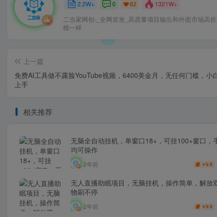
2.2W+
0
1321W+
62
二当家网创-_全网首发_高质量项目输出和外面市场高
模一样
上一篇
免费AI工具做不露脸YouTube视频，6400美金月，无任何门槛，小
上手
相关推荐
无脑全自动挂机，单窗口18+，可挂100+窗口，
均可操作
2年前
9.9
￥
无人直播助眠项目，无脑挂机，操作简单，解放
物刷不停
2年前
9.9
￥