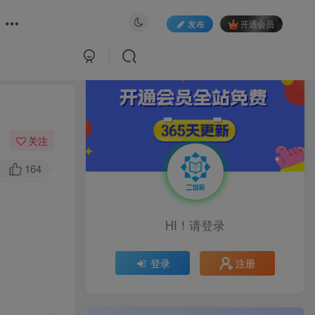
发布
开通会员
关注
164
HI！请登录
注册
登录