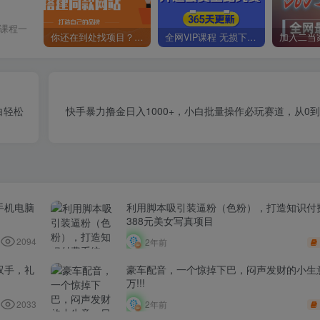
价课程一
你还在到处找项目？还在当韭菜？我靠卖项目一个月收入5万+，曾经我也是个失败者。
全网VIP课程 无损下载~
白轻松
快手暴力撸金日入1000+，小白批量操作必玩赛道，从0
手机电脑
利用脚本吸引装逼粉（色粉），打造知识付
388元美女写真项目
2094
2年前
双手，礼
豪车配音，一个惊掉下巴，闷声发财的小生意
万!!!
2033
2年前