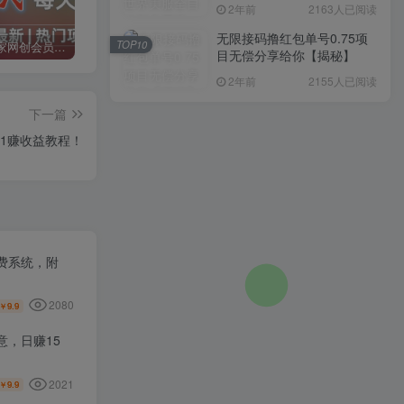
入1000+，简单好操作，保
2年前
2163人已阅读
姆级教学
无限接码撸红包单号0.75项
TOP10
加入二当家网创会员，享受70%的推广提成，免费学习网上万种创业课程，菜鸟变大神。
二当家网创【VIP会员专属交流群】
加盟二当家云网创，搭建同款项目资源站，实现月入5万+
目无偿分享给你【揭秘】
2年前
2155人已阅读
下一篇
到1赚收益教程！
费系统，附
2080
9.9
￥
，日赚15
2021
9.9
￥