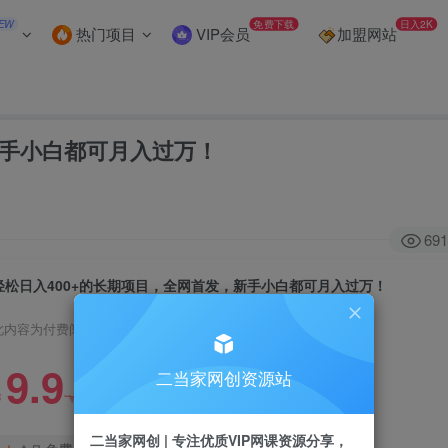
EW
免费下载
日入2K
热门项目
VIP会员
加盟网站
新手小白都可月入过万！
691
轻松日入400+的长期项目，全网首发，新手小白都可月入过万！
此内容为付费阅读，请付费后查看
9.9
二当家网创资源站
99
￥
￥
二当家网创 | 专注优质VIP网课资源分享，