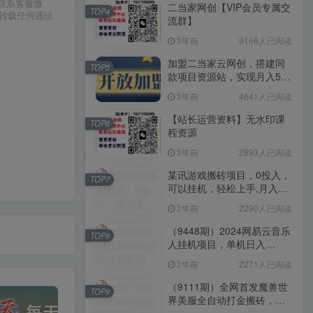
请联系客服微
二当家网创【VIP会员专属交
TOP4
或转载任何违法
流群】
3年前
9166人已阅读
加盟二当家云网创，搭建同
TOP5
款项目资源站，实现月入5万
+
3年前
4641人已阅读
【站长运营资料】无水印课
TOP6
程资源
3年前
2893人已阅读
某讯游戏搬砖项目，0投入，
TOP7
可以挂机，轻松上手,月入
3000+上不封顶
2年前
2290人已阅读
（9448期）2024网易云音乐
TOP8
人挂机项目，单机日入
150+，无脑月入5000+
2年前
2271人已阅读
（9111期）全网首发魔兽世
TOP9
界美服全自动打金搬砖，日