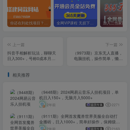
你还在到处找项目？还在当韭菜？我靠卖项目一个月收入5万+，曾经我也是个失败者。
全网VIP课程 无损下载~
上一篇
下一篇
抖音手相解析玩法，聊聊天
（9973期）京东无人直播，
日入300+，号称0成本月入
电脑挂机，操作简单，懒人
过万
专属，可矩阵操作 单号日入
200-300
相关推荐
（9448期）2024网易云音乐人挂机项目，单
机日入150+，无脑月入5000+
2271
2年前
会员专属
（9111期）全网首发魔兽世界美服全自动打
金搬砖，日入1000+，简单好操作，保姆级教
学
2163
2年前
会员专属