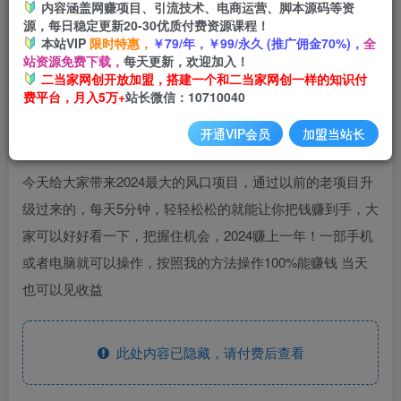
内容涵盖网赚项目、引流技术、电商运营、脚本源码等资
开通会员
源，每日稳定更新20-30优质付费资源课程！
本站VIP
限时特惠，
￥79/年，￥99/永久 (推广佣金70%)，
全
站资源免费下载，
每天更新，欢迎加入！
二当家网创开放加盟，搭建一个和二当家网创一样的知识付
费平台，月入5万+
站长微信：10710040
开通VIP会员
加盟当站长
今天给大家带来2024最大的风口项目，通过以前的老项目升
级过来的，每天5分钟，轻轻松松的就能让你把钱赚到手，大
家可以好好看一下，把握住机会，2024赚上一年！一部手机
或者电脑就可以操作，按照我的方法操作100%能赚钱 当天
也可以见收益
此处内容已隐藏，请付费后查看