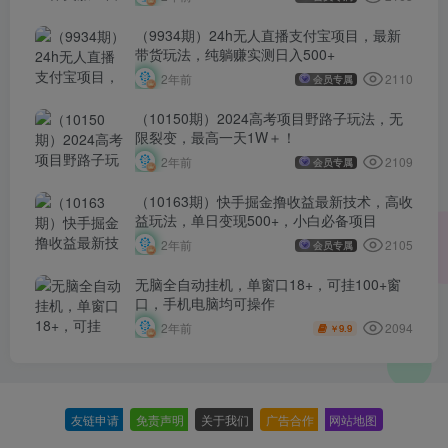
（9934期）24h无人直播支付宝项目，最新
带货玩法，纯躺赚实测日入500+
2110
2年前
会员专属
（10150期）2024高考项目野路子玩法，无
限裂变，最高一天1W＋！
2109
2年前
会员专属
（10163期）快手掘金撸收益最新技术，高收
益玩法，单日变现500+，小白必备项目
2105
2年前
会员专属
无脑全自动挂机，单窗口18+，可挂100+窗
口，手机电脑均可操作
2094
2年前
9.9
￥
友链申请
-
免责声明
-
关于我们
-
广告合作
-
网站地图