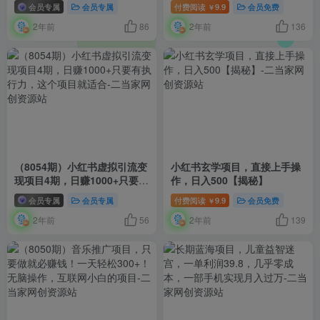
可多号矩阵操作
式教学
会员专属
会员专属
付费阅读
9.9
会员免费
￥
2年前
86
2年前
136
（8054期）小红书虚拟引流变
小红书玄学项目，直接上手操
现项目4期，日赚1000+只要有
作，日入500【揭秘】
执行力，这个项目就适合
会员专属
会员专属
付费阅读
9.9
会员免费
￥
2年前
56
2年前
139