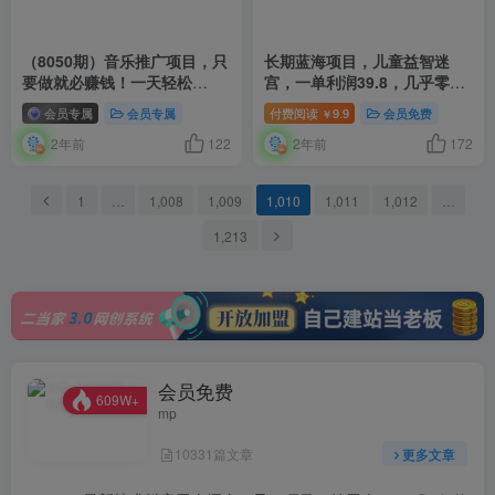
（8050期）音乐推广项目，只
长期蓝海项目，儿童益智迷
要做就必赚钱！一天轻松
宫，一单利润39.8，几乎零成
300+！无脑操作，互联网小白
本，一部手机实现月入过万
会员专属
会员专属
付费阅读
9.9
会员免费
￥
的项目
2年前
122
2年前
172
1
…
1,008
1,009
1,010
1,011
1,012
…
1,213
会员免费
609W+
mp
10331篇文章
更多文章