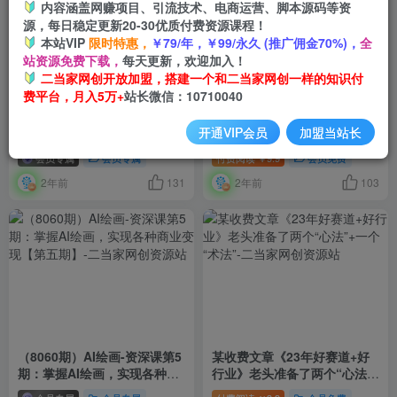
内容涵盖网赚项目、引流技术、电商运营、脚本源码等资
源，每日稳定更新20-30优质付费资源课程！
本站VIP
限时特惠，
￥79/年，￥99/永久 (推广佣金70%)，
全
站资源免费下载，
每天更新，欢迎加入！
二当家网创开放加盟，搭建一个和二当家网创一样的知识付
费平台，月入5万+
站长微信：10710040
（8061期）快手撸金日入
属于创作者的IP进阶课，短视
开通VIP会员
加盟当站长
500+ 落地靠谱
频从0-1，思维与认知实操，3
大商业思维，4大基础认知
会员专属
会员专属
付费阅读
9.9
会员免费
￥
2年前
131
2年前
103
（8060期）AI绘画-资深课第5
某收费文章《23年好赛道+好
期：掌握AI绘画，实现各种商
行业》老头准备了两个“心法”
业变现【第五期】
+一个“术法”