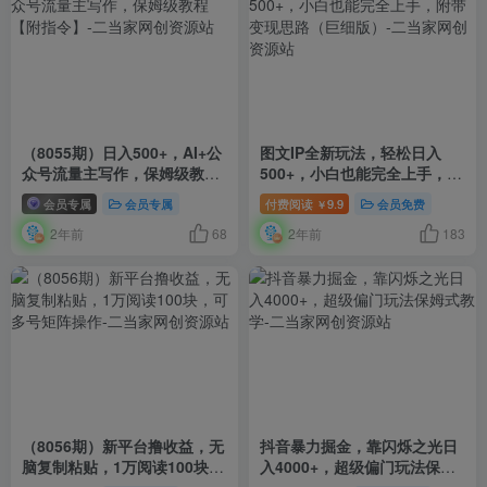
（8055期）日入500+，AI+公
图文IP全新玩法，轻松日入
众号流量主写作，保姆级教程
500+，小白也能完全上手，附
【附指令】
带变现思路（巨细版）
会员专属
会员专属
付费阅读
9.9
会员免费
￥
2年前
68
2年前
183
（8056期）新平台撸收益，无
抖音暴力掘金，靠闪烁之光日
脑复制粘贴，1万阅读100块，
入4000+，超级偏门玩法保姆