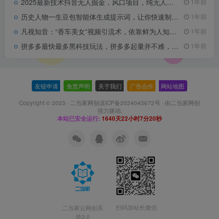
2025最新技术抖音无人掘金，风口项目，纯无人，当天拿结果日入1k+【揭秘】
1年前
历史人物一生豆包智能体生成提示词，让你快速制作历史人物一生类视频，简单易上手
1年前
凡视知音：“香车美女”视频引流术，依靠鲜为人知的视频入口，搬运“高端圈子”视频，引流精准创业粉，评论区一堆“求带”
1年前
拼多多最快最多黑科技玩法，拼多多起量并不难，难的是没有一套完整的sop流程，一起爆单(更新6月)
1年前
友链申请
-
免责声明
-
关于我们
-
广告合作
-
网站地图
Copyright © 2023 ·
二当家网创滇ICP备2024043672号
· 由
二当家网创
强力驱动.
本站已安全运行:
1640天22小时7分20秒
扫码加站长微信
二当家云网创系
统3.0