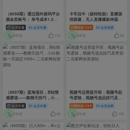
（8058期）通过国外接码平台
卡车拉牛（旋转轮胎）直播游
掘金卖账号： 单号成本1.3，
戏搭建，无人直播爆款神器
利润10＋，轻松月入1万＋
【软件+教程】
会员专属
会员专属
付费阅读
9.9
会员免费
￥
2年前
123
2年前
83
（8057期）蓝海项目，B站情
视频号运营提升班：视频号起
感赛道——教聊天技巧，小白
号逻辑，视频号选品技巧及带
都能一天搞定1000+
货
会员专属
会员专属
付费阅读
9.9
会员免费
￥
2年前
66
2年前
156